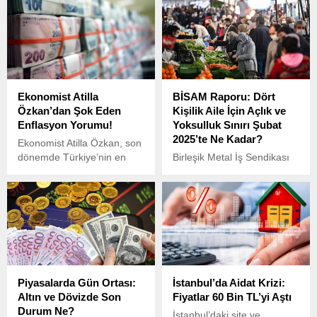
Ekonomist Atilla
BİSAM Raporu: Dört
Özkan’dan Şok Eden
Kişilik Aile İçin Açlık ve
Enflasyon Yorumu!
Yoksulluk Sınırı Şubat
2025’te Ne Kadar?
Ekonomist Atilla Özkan, son
dönemde Türkiye’nin en
Birleşik Metal İş Sendikası
büyük gündem
Sınıf Araştırmaları Merkezi
maddelerinden biri haline
(BİSAM), Şubat 2025
gelen enflasyon hakkında
dönemine ait “Açlık ve
dikkat çeken bir açıklamada
Yoksulluk Sınırı” raporunu
bulundu.
yayımladı.
Piyasalarda Gün Ortası:
İstanbul’da Aidat Krizi:
Altın ve Dövizde Son
Fiyatlar 60 Bin TL’yi Aştı
Durum Ne?
İstanbul’daki site ve