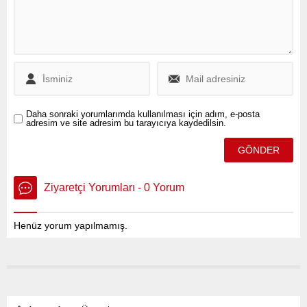
Türkiye Cumhuriyeti
vatandaşları hem de
yabancı uyruklular için
konut alımında sınırlar
genişletildi.
Daha sonraki yorumlarımda kullanılması için adım, e-posta
adresim ve site adresim bu tarayıcıya kaydedilsin.
Ziyaretçi Yorumları - 0 Yorum
Henüz yorum yapılmamış.