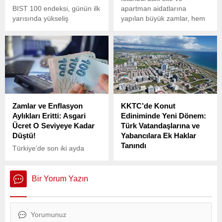
BIST 100 endeksi, günün ilk
apartman aidatlarına
yarısında yükseliş
yapılan büyük zamlar, hem
eğiliminde hareket ederek
ev sahiplerini hem de
saat 13.00 itibarıyla önceki
kiracıları zor durumda
kapanışa göre 20,33 puan
bırakıyor.
(yüzde 0,20) artışla
10.021,06 puana yükseldi.
Zamlar ve Enflasyon
KKTC’de Konut
Aylıkları Eritti: Asgari
Ediniminde Yeni Dönem:
Ücret O Seviyeye Kadar
Türk Vatandaşlarına ve
Düştü!
Yabancılara Ek Haklar
Tanındı
Türkiye’de son iki ayda
artan vergi ve kamu
Resmi Gazete’de
zamları, hızlanan fiyat
yayımlanan yeni
artışlarıyla birlikte
düzenlemeyle, Kuzey Kıbrıs
Bir Yorum Yazın
milyonlarca emekli, asgari
Türk Cumhuriyeti’nden
ücretli, işçi ve memurun
(KKTC) konut edinme
maaşlarını eritti.
kurallarında önemli
değişikliklere gidildi. Hem