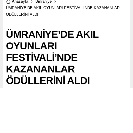
Anasayfa
Ümraniye
ÜMRANİYE’DE AKIL OYUNLARI FESTİVALİ’NDE KAZANANLAR
ÖDÜLLERİNİ ALDI
ÜMRANİYE’DE AKIL
OYUNLARI
FESTİVALİ’NDE
KAZANANLAR
ÖDÜLLERİNİ ALDI
Ümraniye Belediyesi ve İlçe Milli Eğitim Müdürlüğü
işbirliğiyle düzenlenen Akıl Oyunları Festivali,
Ümraniye'nin 57 okulundan 231 öğrencinin katılımıyla
gerçekleşti. Şehit Erol Olçok Kız Anadolu İmam...
Paylaş
Tweetle
Gönder