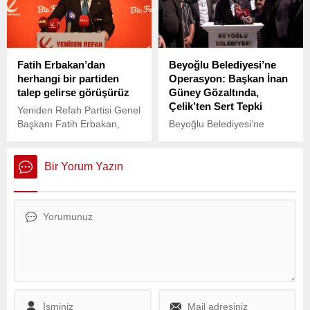
bırakmıyor. Genel başkan
iptal edilmesinin ardından,
Özgür Özel ve
18 Mart’ta CİMER’e AKP
beraberindekiler bugün
Kayseri Milletvekili Hulusi
kararını açıklayacak Yüksek
Akar’ın kızının yatay geçişi
Fatih Erbakan’dan
Beyoğlu Belediyesi’ne
Seçim Kurulu (YSK) ile
hakkında soru yöneltti.
herhangi bir partiden
Operasyon: Başkan İnan
görüştü. CHP’liler itiraz
talep gelirse görüşürüz
Güney Gözaltında,
süreci bitmeden
Çelik’ten Sert Tepki
mazbatanın AKP’li adaya
Yeniden Refah Partisi Genel
verilmesine tepki gösterdi.
Başkanı Fatih Erbakan,
Beyoğlu Belediyesi’ne
herhangi bir partiden veya
yönelik sabah saatlerinde
iktidar kanadından talep
gerçekleştirilen operasyon,
olması halinde görüşme
ilçede siyasi gündemi
Bir Yorum Yazın
gerçekleştirebileceklerini
hareketlendirdi.
söyledi.