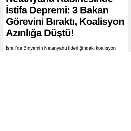
İstifa Depremi: 3 Bakan
Görevini Bıraktı, Koalisyon
Azınlığa Düştü!
İsrail’de Binyamin Netanyahu liderliğindeki koalisyon
hükümeti, ardı ardına yaşanan istifalarla ciddi bir siyasi
krizin eşiğine geldi.
Paylaş
Tweetle
Gönder
ABONE OL