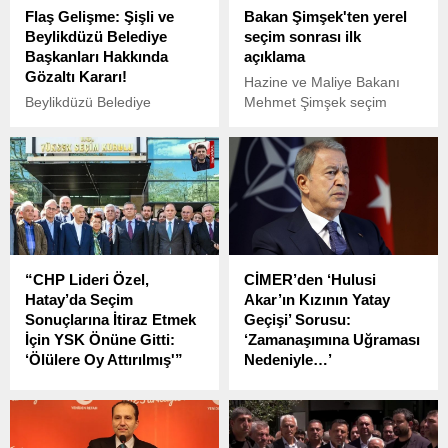
Flaş Gelişme: Şişli ve
Bakan Şimşek'ten yerel
Beylikdüzü Belediye
seçim sonrası ilk
Başkanları Hakkında
açıklama
Gözaltı Kararı!
Hazine ve Maliye Bakanı
Beylikdüzü Belediye
Mehmet Şimşek seçim
Başkanı Mehmet Murat
sonrası yaptığı ilk
Çalık ve Şişli Belediye
açıklamasında orta vadeli
Başkanı Resul Emrah
programı kararlılıkla
Şahan hakkında gözaltı
uygulamaya devam
kararı verildi. Gözaltı
edeceklerini söyledi.
kararlarının, “kent uzlaşısı”
soruşturması kapsamında
alındığı bildirildi.
“CHP Lideri Özel,
CİMER’den ‘Hulusi
Hatay’da Seçim
Akar’ın Kızının Yatay
Sonuçlarına İtiraz Etmek
Geçişi’ Sorusu:
İçin YSK Önüne Gitti:
‘Zamanaşımına Uğraması
‘Ölülere Oy Attırılmış'”
Nedeniyle…’
31 Mart yerel seçimlerinden
Bir yurttaş, İstanbul
birinci parti çıkan CHP, 2 bin
Büyükşehir Belediye
735 oy farkla ikinci sırada
Başkanı Ekrem
kaldığı Hatay’ın peşini
İmamoğlu’nun diplomasının