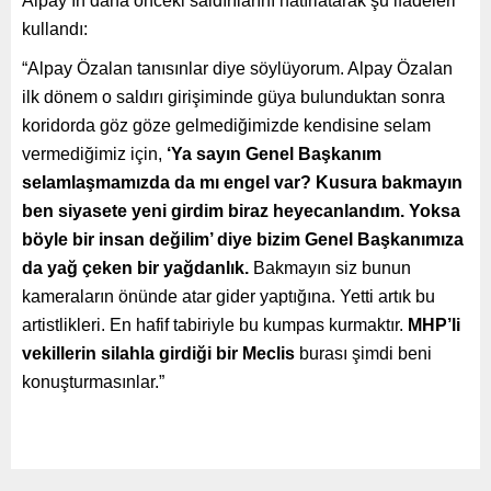
Alpay’ın daha önceki saldırılarını hatırlatarak şu ifadeleri
kullandı:
“Alpay Özalan tanısınlar diye söylüyorum. Alpay Özalan
ilk dönem o saldırı girişiminde güya bulunduktan sonra
koridorda göz göze gelmediğimizde kendisine selam
vermediğimiz için,
‘Ya sayın Genel Başkanım
selamlaşmamızda da mı engel var? Kusura bakmayın
ben siyasete yeni girdim biraz heyecanlandım. Yoksa
böyle bir insan değilim’ diye bizim Genel Başkanımıza
da yağ çeken bir yağdanlık.
Bakmayın siz bunun
kameraların önünde atar gider yaptığına. Yetti artık bu
artistlikleri. En hafif tabiriyle bu kumpas kurmaktır.
MHP’li
vekillerin silahla girdiği bir Meclis
burası şimdi beni
konuşturmasınlar.”