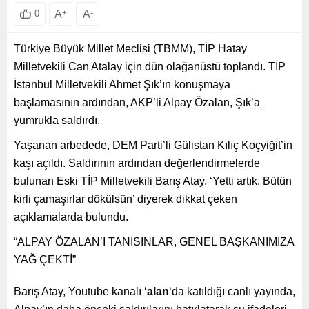
A
+
A
-
0
Türkiye Büyük Millet Meclisi (TBMM), TİP Hatay
Milletvekili Can Atalay için dün olağanüstü toplandı. TİP
İstanbul Milletvekili Ahmet Şık’ın konuşmaya
başlamasının ardından, AKP’li Alpay Özalan, Şık’a
yumrukla saldırdı.
Yaşanan arbedede, DEM Parti’li Gülistan Kılıç Koçyiğit’in
kaşı açıldı. Saldırının ardından değerlendirmelerde
bulunan Eski TİP Milletvekili Barış Atay, ‘Yetti artık. Bütün
kirli çamaşırlar dökülsün’ diyerek dikkat çeken
açıklamalarda bulundu.
“ALPAY ÖZALAN’I TANISINLAR, GENEL BAŞKANIMIZA
YAĞ ÇEKTİ”
Barış Atay, Youtube kanalı ‘
alan
‘da katıldığı canlı yayında,