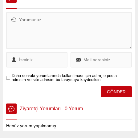
ve çıkarları doğrultusunda
topladı.
hareket ettikleri ve örgüte
üye oldukları iddiasıyla
yürütülen soruşturma
kapsamında “Silahlı terör
örgütü PKK’ya üye olmak”
ve “Terör örgütü
propagandası yapmak”
suçlarından yargılanıyor.
Daha sonraki yorumlarımda kullanılması için adım, e-posta
adresim ve site adresim bu tarayıcıya kaydedilsin.
Ziyaretçi Yorumları - 0 Yorum
Henüz yorum yapılmamış.