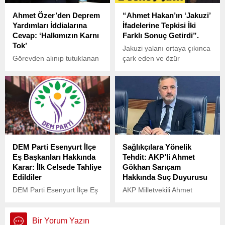
Ahmet Özer’den Deprem
“Ahmet Hakan’ın ‘Jakuzi’
Yardımları İddialarına
İfadelerine Tepkisi İki
Cevap: ‘Halkımızın Karnı
Farklı Sonuç Getirdi”.
Tok’
Jakuzi yalanı ortaya çıkınca
Görevden alınıp tutuklanan
çark eden ve özür
ve yerine kayyum atanan
dilemeyen Necati Özkan'a
CHP’li Esenyurt Belediye
bir tepki de Ahmet
Başkanı Ahmet Özer,
Hakan'dan geldi.
deprem bölgesine
gönderilmek üzere toplanan
yardım kolilerinin depoda
çürütüldüğü iddialarına sert
tepki gösterdi.
DEM Parti Esenyurt İlçe
Sağlıkçılara Yönelik
Eş Başkanları Hakkında
Tehdit: AKP’li Ahmet
Karar: İlk Celsede Tahliye
Gökhan Sarıçam
Edildiler
Hakkında Suç Duyurusu
DEM Parti Esenyurt İlçe Eş
AKP Milletvekili Ahmet
Başkanları Abdullah Arınan
Gökhan Sarıçam’ın, sağlık
ile Rojda Yılmaz, PKK/KCK
çalışanlarını hedef gösteren
silahlı terör örgütünün hedef
açıklamaları büyük tepki
Bir Yorum Yazın