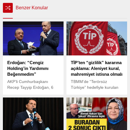
Benzer Konular
Erdoğan: “Cengiz
TİP’ten “gizlilik” kararına
Holding’in Yardımını
açıklama: Aleniyet kural,
Beğenmedim”
mahremiyet istisna olmalı
AKP’li Cumhurbaşkanı
TBMM’de “Terörsüz
Recep Tayyip Erdoğan, 6
Türkiye” hedefiyle kurulan
Şubat depremlerinin yıl
Milli Dayanışma, Kardeşlik
dönümünde hak sahiplerine
ve Demokrasi
konut anahtarlarını teslim
Komisyonu’nun ikinci
ettiği törenin ardından
toplantısında oybirliğiyle
dikkat çeken açıklamalarda
alınan gizlilik kararı tartışma
bulundu.
yarattı.