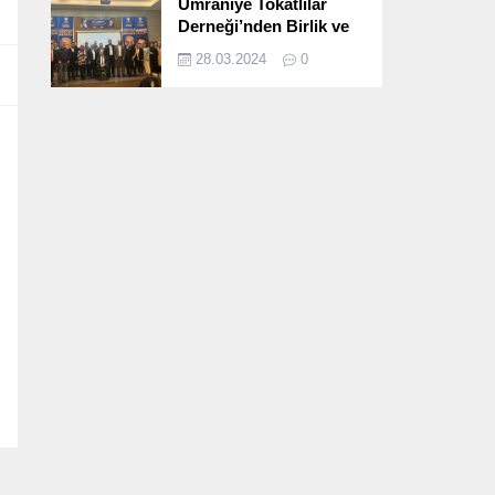
Ümraniye Tokatlılar
Derneği’nden Birlik ve
Beraberlik Dolu İftar
28.03.2024
0
Programı