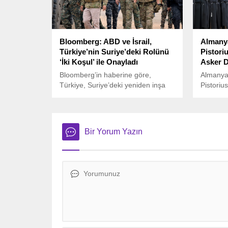
İsrail’de sivil can kayıpları artıyor.
Bloomberg: ABD ve İsrail,
Almany
Türkiye’nin Suriye’deki Rolünü
Pistori
‘İki Koşul’ ile Onayladı
Asker D
Bloomberg’in haberine göre,
Almanya
Türkiye, Suriye’deki yeniden inşa
Pistori
sürecine daha büyük bir rol
kapasite
üstlenmeyi hedefliyor ve bu hedef,
doğrultu
ABD ile İsrail tarafından belirli
ila 60 bi
koşullar altında onaylandı.
duyduğun
Bir Yorum Yazın