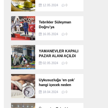
etkileri!
12.05.2024
0
Tebrikler Süleyman
Doğru’ya
16.05.2024
0
YAMANEVLER KAPALI
PAZAR ALANI AÇILDI
02.05.2024
0
Uykusuzluğa ‘en çok’
hangi içecek neden
oluyor?
18.04.2024
0