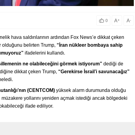
A
+
A
-
0
nelik hava saldırılarının ardından Fox News’e dikkat çeken
r olduğunu belirten Trump,
“İran nükleer bombaya sahip
 umuyoruz”
ifadelerini kullandı.
illemenin ne olabileceğini görmek istiyorum”
dediği de
ldiğine dikkat çeken Trump,
“Gerekirse İsrail’i savunacağız”
neledi.
utanlığı’nın (CENTCOM)
yüksek alarm durumunda olduğu
ile müzakere yollarını yeniden açmak istediği ancak bölgedeki
okabileceği ifade ediliyor.