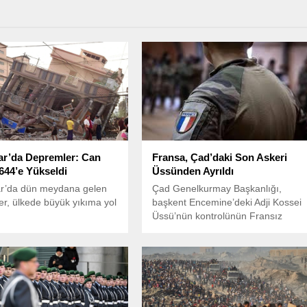
r’da Depremler: Can
Fransa, Çad’daki Son Askeri
644’e Yükseldi
Üssünden Ayrıldı
’da dün meydana gelen
Çad Genelkurmay Başkanlığı,
r, ülkede büyük yıkıma yol
başkent Encemine’deki Adji Kossei
Üssü’nün kontrolünün Fransız
askerlerinden Çad ordusuna
devredildiğini açıkladı.