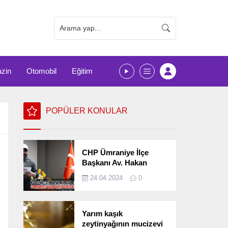
zin
Otomobil
Eğitim
POPÜLER KONULAR
CHP Ümraniye İlçe
Başkanı Av. Hakan
Kızılelma 31 Mart Yerel
24.04.2024
0
Seçimlerini
Değerlendirdi
Yarım kaşık
zeytinyağının mucizevi