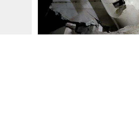
Dünya
Yayınlama: 13.06.2025
Hindistan’da yaşanan büyük uçak faciasında yen
Boeing 787 tipi yolcu uçağının düşmesi sonucu
uçakta yalnızca bir kişi sağ kurtulabildi ve has
Kaza, Londra’ya gitmekte olan uçağın Ahme
Yerde bulunan en az 24 kişinin de yaşamını yitird
uyarısında bulundu.
Kazanın ardından olay yerine intikal eden ara