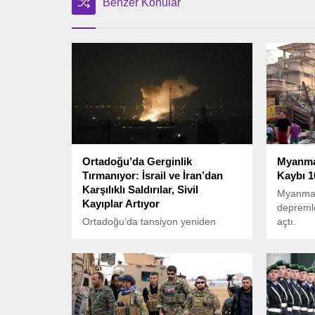
Benzer Konular
Ortadoğu’da Gerginlik
Myanma
Tırmanıyor: İsrail ve İran’dan
Kaybı 1
Karşılıklı Saldırılar, Sivil
Myanmar
Kayıplar Artıyor
depremle
Ortadoğu’da tansiyon yeniden
açtı.
zirveye çıktı. İsrail’in İran’ın
başkenti Tahran’a yönelik
saldırısıyla başlayan yeni şiddet
dalgası, İran’ın misillemeleriyle
büyüyor. Karşılıklı füze ve dron
saldırılarında hem İran’da hem de