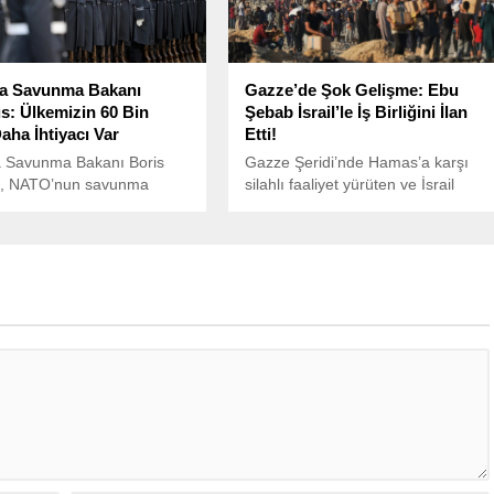
a Savunma Bakanı
Gazze’de Şok Gelişme: Ebu
us: Ülkemizin 60 Bin
Şebab İsrail’le İş Birliğini İlan
aha İhtiyacı Var
Etti!
 Savunma Bakanı Boris
Gazze Şeridi’nde Hamas’a karşı
us, NATO’nun savunma
silahlı faaliyet yürüten ve İsrail
sini artırma hedefleri
ordusuyla koordineli çalıştığını
sunda ülkesinin yaklaşık 50
açıklayan Halk Güçleri lideri Yaser
n ilave askere ihtiyaç
Ebu Şebab, Makan radyosuna
u açıkladı.
verdiği röportajda iş birliğini resmen
duyurdu. Hamas’tan sert tepki
geldi.