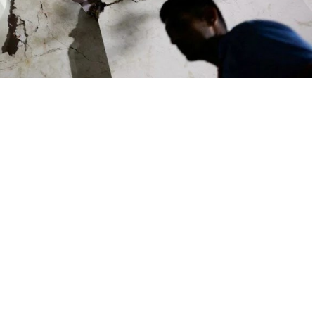
A
+
A
-
0
i gelişmeler yaşanıyor. Air India’ya ait AI171 sefer sayılı
 265 kişi hayatını kaybetti. 230 yolcu ve 12 mürettebat taşıyan
tanede tedavi altına alındı.
dabad’daki yerleşim alanına düşmesiyle gerçekleşti.
iği bildirildi. Yetkililer, ölü sayısının daha da artabileceği
ma kurtarma ekipleri,
uçakta bulunan iki kara kutudan birine