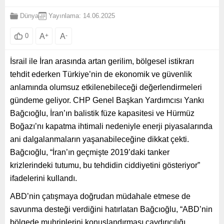
Dünya
Yayınlama: 14.06.2025
A
+
A
-
0
İsrail ile İran arasında artan gerilim, bölgesel istikrarı
tehdit ederken Türkiye’nin de ekonomik ve güvenlik
anlamında olumsuz etkilenebileceği değerlendirmeleri
gündeme geliyor. CHP Genel Başkan Yardımcısı Yankı
Bağcıoğlu, İran’ın balistik füze kapasitesi ve Hürmüz
Boğazı’nı kapatma ihtimali nedeniyle enerji piyasalarında
ani dalgalanmaların yaşanabileceğine dikkat çekti.
Bağcıoğlu, “İran’ın geçmişte 2019’daki tanker
krizlerindeki tutumu, bu tehdidin ciddiyetini gösteriyor”
ifadelerini kullandı.
ABD’nin çatışmaya doğrudan müdahale etmese de
savunma desteği verdiğini hatırlatan Bağcıoğlu, “ABD’nin
bölgede muhriplerini konuşlandırması caydırıcılığı