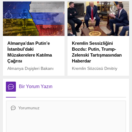
Beşar Esad dönemindeki
Büyükelçiliği çalışanlarına
görevinden sonra uzun bir
yönelik düzenlenen silahlı
aradan sonra Halep’te
saldırıda 2 kişi hayatını
yeniden ortaya çıktı.
kaybetti. Olay, Yahudi
Müzesi yakınlarında
meydana geldi.
Almanya’dan Putin’e
Kremlin Sessizliğini
İstanbul’daki
Bozdu: Putin, Trump-
Müzakerelere Katılma
Zelenski Tartışmasından
Çağrısı
Haberdar
Almanya Dışişleri Bakanı
Kremlin Sözcüsü Dmitriy
Johann Wadephul, Rusya
Peskov, Moskova’da yaptığı
Devlet Başkanı Vladimir
açıklamada, geçtiğimiz
Putin’e çağrıda bulunarak,
hafta yaşanan Trump-
Bir Yorum Yazın
İstanbul’da Ukrayna ile
Zelenski tartışmasına dair
yapılması planlanan
önemli değerlendirmelerde
müzakerelere katılmasını
bulundu.
istedi.