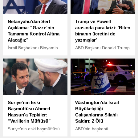
Netanyahu’dan Sert
Trump ve Powell
Açıklama: “Gazze’nin
arasında para krizi: ‘Biten
Tamamını Kontrol Altına
binanın ücretini de
Alacağız”
yazmışlar’
İsrail Başbakanı Binyamin
ABD Başkanı Donald Trump
Netanyahu, sosyal
ile ABD Merkez Bankası
medyada yayımladığı
(Fed) Başkanı Jerome
videolu mesajda, Gazze
Powell arasındaki gerilim,
Şeridi’nin tamamen işgal
Federal Rezerv binasının
edileceğini duyurarak
yenileme maliyetleri
tartışma yaratacak
üzerinden yeni bir boyut
açıklamalarda bulundu.
kazandı.
Suriye’nin Eski
Washington’da İsrail
Başmüftüsü Ahmed
Büyükelçiliği
Hassun’a Tepkiler:
Çalışanlarına Silahlı
“Varillerin Müftüsü”
Saldırı: 2 Ölü
Suriye’nin eski başmüftüsü
ABD’nin başkenti
Ahmed Bedreddin Hassun,
Washington’da İsrail