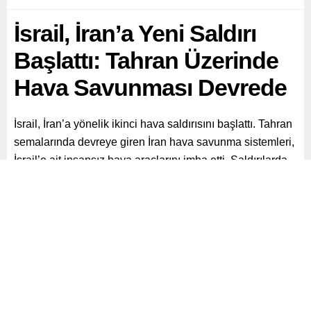
İsrail, İran’a Yeni Saldırı
Başlattı: Tahran Üzerinde
Hava Savunması Devrede
İsrail, İran’a yönelik ikinci hava saldırısını başlattı. Tahran
semalarında devreye giren İran hava savunma sistemleri,
İsrail’e ait insansız hava araçlarını imha etti. Saldırılarda
yaklaşık 41 kişi yaralanırken, yaralı iki kişinin durumu
ağır.
Paylaş
Tweetle
Gönder
ABONE OL