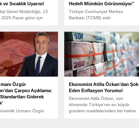
 ve Sıcaklık Uyarısı!
Hedefi Mümkün Görünmüyor”
oji Genel Müdürlüğü, 13
Türkiye Cumhuriyet Merkez
2025 Pazar günü için
Bankası (TCMB) eski
rumu raporunu yayımladı.
Başekonomisti Prof. Dr. Hakan
re, yurdun kuzey
Kara, 2025 yıl sonu enflasyon
inde parçalı ve yer yer çok
hedefinin tutmasının mümkün
bir gökyüzü beklenirken,
görünmediğini belirtti.
Doğu Karadeniz kıyıları ile
evrelerinde yerel sağanak
ürültülü sağanak yağışlar
k. Diğer bölgelerde ise
llikle az bulutlu...
manı Özgür
Ekonomist Atilla Özkan’dan Şok
n’dan Çarpıcı Açıklama:
Eden Enflasyon Yorumu!
Standartları Giderek
Ekonomist Atilla Özkan, son
k’
dönemde Türkiye’nin en büyük
Güvenlik Uzmanı Özgür
gündem maddelerinden biri haline
, Türkiye’deki artan vergi
gelen enflasyon hakkında dikkat
i ve vergi yükünün çalışan
çeken bir açıklamada bulundu.
 üzerindeki olumsuz
e dikkat çekti.