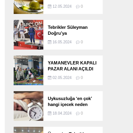
etkileri!
12.05.2024
0
Tebrikler Süleyman
Doğru’ya
16.05.2024
0
YAMANEVLER KAPALI
PAZAR ALANI AÇILDI
02.05.2024
0
Uykusuzluğa ‘en çok’
hangi içecek neden
oluyor?
18.04.2024
0