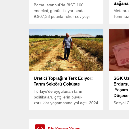
Sağanak
Borsa İstanbul'da BIST 100
endeksi, günün ilk yarısında
Meteorol
9.907,38 puanla rekor seviyeyi
Temmuz 
gördü.
hava du
Buna gö
kesimler
bulutlu 
Orta ve 
Artvin ç
ve gök g
görülece
hava gene
Üretici Toprağını Terk Ediyor:
SGK Uz
Tarım Sektörü Çöküşte
Erdursu
‘Yaşam 
Türkiye’de uygulanan tarım
Düşece
politikaları, çiftçilerin büyük
zorluklar yaşamasına yol açtı. 2024
Sosyal 
yılı Tarım Raporu’na göre, çiftçi
Erdursun
sayısı giderek azalıyor ve bu durum
dilimler
tarım sektörünün daralmasına
maaşları
sebep oluyor.
etkilerin