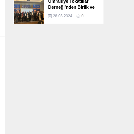
Ümraniye Tokatlılar
Derneği’nden Birlik ve
Beraberlik Dolu İftar
28.03.2024
0
Programı