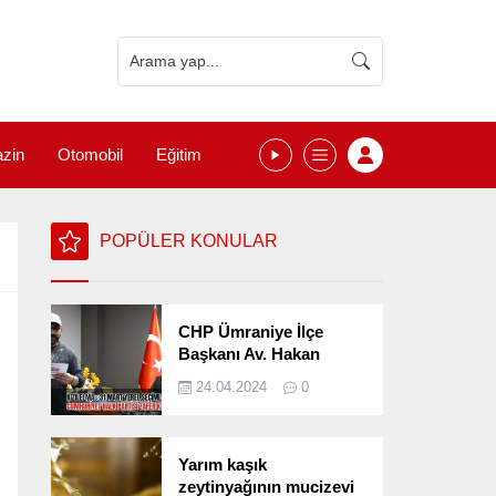
zin
Otomobil
Eğitim
POPÜLER KONULAR
CHP Ümraniye İlçe
Başkanı Av. Hakan
Kızılelma 31 Mart Yerel
24.04.2024
0
Seçimlerini
Değerlendirdi
Yarım kaşık
zeytinyağının mucizevi