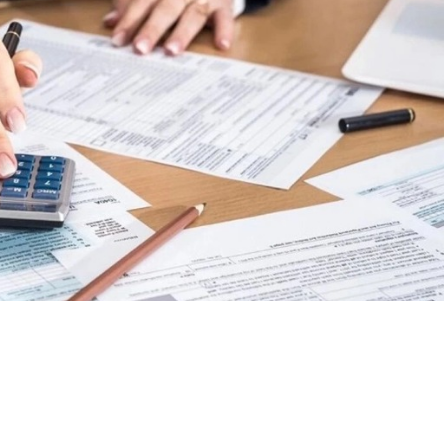
A
+
A
-
0