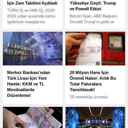
İçin Zam Talebini Açıkladı
Yükselişe Geçti: Trump
ve Powell Etkisi
TÜRK-İŞ ve HAK-İŞ, 2025-
2026 yılları arasında kamu
Bitcoin fiyatı, ABD Başkanı
işçilerinin maaşlarına
Donald Trump’ın çelik ve
yapılacak artışa ilişkin
alüminyum ithalatına yönelik
taleplerini içeren taslağı
yüzde 25 gümrük vergisi
Çalışma ve Sosyal Güvenlik
uygulama kararının
Bakanlığı’na sundu.
ardından düşüş yaşasa da
hızla toparlanarak yeniden
yükselişe geçti.
Merkez Bankası’ndan
20 Milyon Hane İçin
Türk Lirası İçin Yeni
Önemli Haber: Artık Bu
Hamle: KKM ve TL
Tutar Faturalara
Mevduatlarda
Yansıtılacak!
Düzenleme!
25 metreküp ücretsiz
Türkiye Cumhuriyet Merkez
doğalgaz uygulaması, 1
Bankası (TCMB), 21
Mayıs 2024’te sona erecek.
Haziran 2025 itibarıyla Türk
Böylece bu ay son kez 150
Lirası’na geçişi teşvik
liraya denk gelen 25
edecek yeni adımlar attı.
metreküp doğalgaz ücretsiz