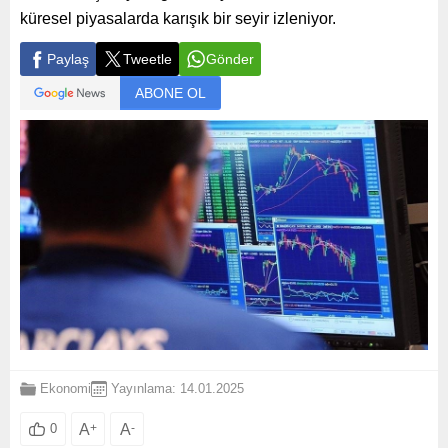
küresel piyasalarda karışık bir seyir izleniyor.
Paylaş
Tweetle
Gönder
ABONE OL
Ekonomi
Yayınlama: 14.01.2025
A
+
A
-
0