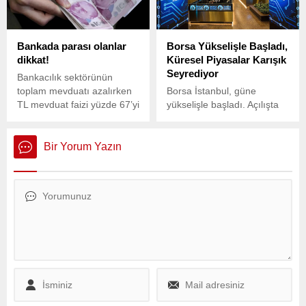
dağıtılacak.
Bankada parası olanlar
Borsa Yükselişle Başladı,
dikkat!
Küresel Piyasalar Karışık
Seyrediyor
Bankacılık sektörünün
toplam mevduatı azalırken
Borsa İstanbul, güne
TL mevduat faizi yüzde 67’yi
yükselişle başladı. Açılışta
aştı. Tüketici kredi faizi ise
BIST 100 endeksi, önceki
yüzde 83,1’lik faizle geriledi.
kapanışa göre 33,72 puan
(yüzde 0,34) artarak
Bir Yorum Yazın
10.031,57 puana çıktı.