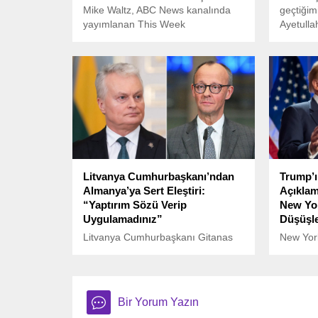
Mike Waltz, ABC News kanalında
geçtiğimi
yayımlanan This Week
Ayetulla
programında yaptığı açıklamalarda,
mektup,
ABD’nin Yemen’deki İran destekli
hattında
Husilere yönelik hava saldırılarını
önünü aç
değerlendirdi ve ABD’nin İran’a
karşı sert bir tutum takındığını
vurguladı.
Litvanya Cumhurbaşkanı’ndan
Trump’ı
Almanya’ya Sert Eleştiri:
Açıklam
“Yaptırım Sözü Verip
New Yor
Uygulamadınız”
Düşüşl
Litvanya Cumhurbaşkanı Gitanas
New Yor
Nauseda, Almanya Başbakanı
Donald T
Friedrich Merz’e yönelik dikkat
açıklama
çeken eleştirilerde bulundu.
son işl
tamamla
Bir Yorum Yazın