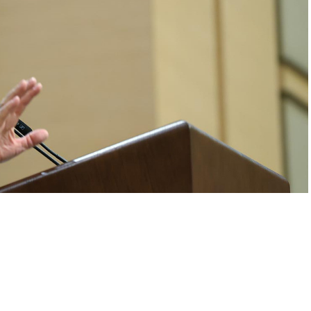
A
+
A
-
0
srail-İran çatışmaları dördüncü gününe girerken,