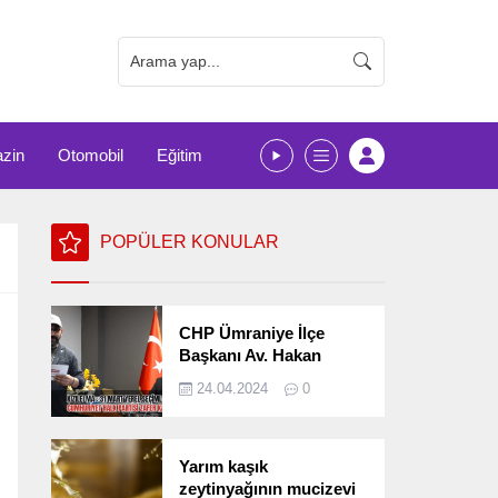
zin
Otomobil
Eğitim
POPÜLER KONULAR
CHP Ümraniye İlçe
Başkanı Av. Hakan
Kızılelma 31 Mart Yerel
24.04.2024
0
Seçimlerini
Değerlendirdi
Yarım kaşık
zeytinyağının mucizevi