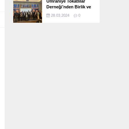
Ümraniye Tokatlılar
Derneği’nden Birlik ve
Beraberlik Dolu İftar
28.03.2024
0
Programı