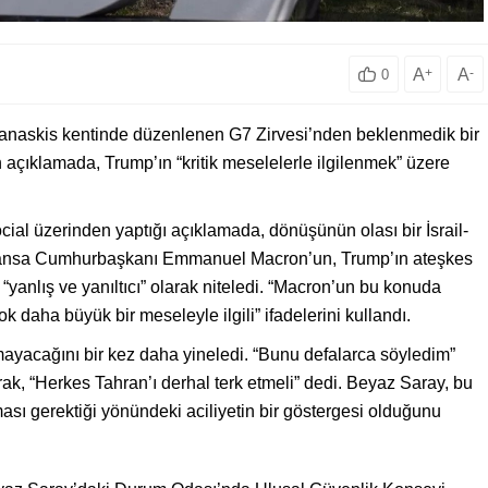
A
+
A
-
0
askis kentinde düzenlenen G7 Zirvesi’nden beklenmedik bir
 açıklamada, Trump’ın “kritik meselelerle ilgilenmek” üzere
ial üzerinden yaptığı açıklamada, dönüşünün olası bir İsrail-
. Fransa Cumhurbaşkanı Emmanuel Macron’un, Trump’ın ateşkes
se “yanlış ve yanıltıcı” olarak niteledi. “Macron’un bu konuda
ok daha büyük bir meseleyle ilgili” ifadelerini kullandı.
mayacağını bir kez daha yineledi. “Bunu defalarca söyledim”
rak, “Herkes Tahran’ı derhal terk etmeli” dedi. Beyaz Saray, bu
sı gerektiği yönündeki aciliyetin bir göstergesi olduğunu