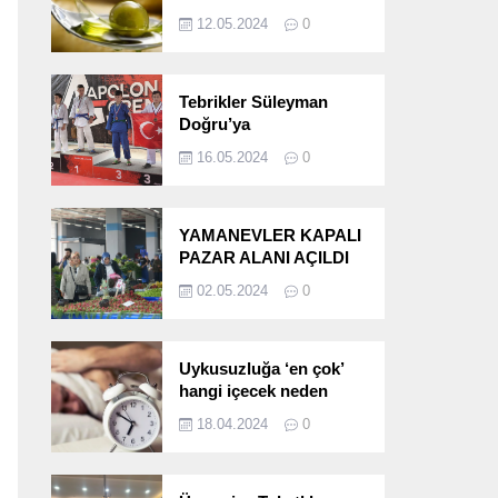
etkileri!
12.05.2024
0
Tebrikler Süleyman
Doğru’ya
16.05.2024
0
YAMANEVLER KAPALI
PAZAR ALANI AÇILDI
02.05.2024
0
Uykusuzluğa ‘en çok’
hangi içecek neden
oluyor?
18.04.2024
0