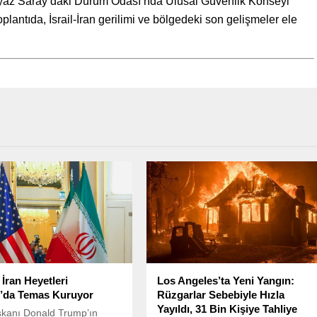
eyaz Saray’daki Durum Odası’nda Ulusal Güvenlik Konseyi
 Toplantıda, İsrail-İran gerilimi ve bölgedeki son gelişmeler ele
İran Heyetleri
Los Angeles’ta Yeni Yangın:
da Temas Kuruyor
Rüzgarlar Sebebiyle Hızla
Yayıldı, 31 Bin Kişiye Tahliye
kanı Donald Trump’ın