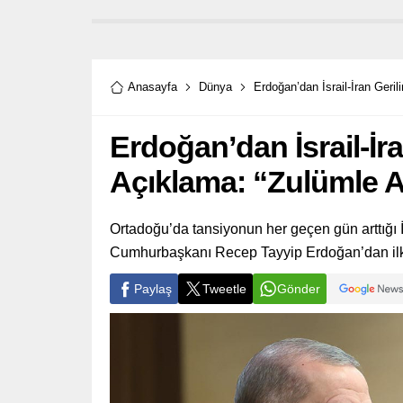
Anasayfa
Dünya
Erdoğan’dan İsrail-İran Geri
Erdoğan’dan İsrail-İra
Açıklama: “Zulümle 
Ortadoğu’da tansiyonun her geçen gün arttığı İ
Cumhurbaşkanı Recep Tayyip Erdoğan’dan ilk
Paylaş
Tweetle
Gönder