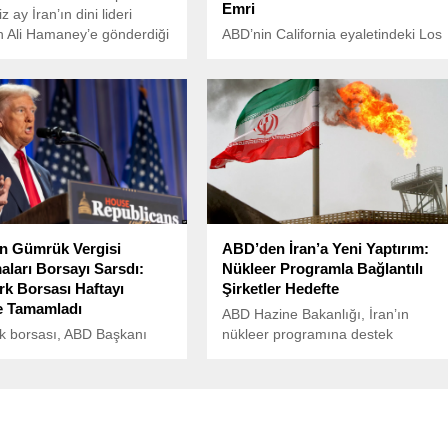
Emri
z ay İran’ın dini lideri
h Ali Hamaney’e gönderdiği
ABD’nin California eyaletindeki Los
 Washington-Tahran
Angeles şehri, yeni bir orman
 yeni bir diplomatik sürecin
yangınıyla karşı karşıya. 7 Ocak’ta
tı.
başlayan orman yangınları büyük
ölçüde kontrol altına alınırken, Los
Angeles’ın kuzeyindeki Hughes
bölgesinde şiddetli rüzgarların
etkisiyle yeni bir yangın başladı.
n Gümrük Vergisi
ABD’den İran’a Yeni Yaptırım:
aları Borsayı Sarsdı:
Nükleer Programla Bağlantılı
k Borsası Haftayı
Şirketler Hedefte
e Tamamladı
ABD Hazine Bakanlığı, İran’ın
k borsası, ABD Başkanı
nükleer programına destek
rump’ın gümrük vergisi
sağladığı gerekçesiyle bazı şirket
ları sonrasında haftanın
ve bireyleri yaptırım listesine
em gününü düşüşle
aldığını açıkladı.
dı.