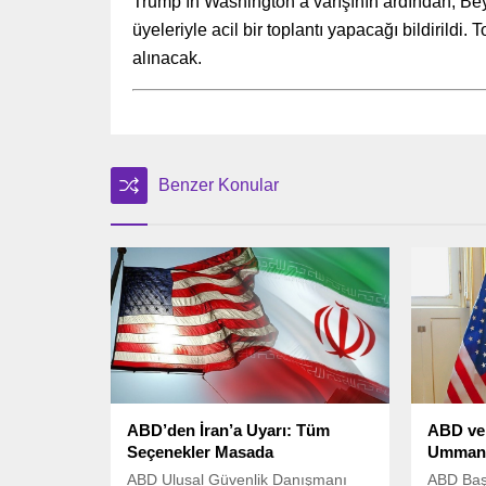
Trump’ın Washington’a varışının ardından, B
üyeleriyle acil bir toplantı yapacağı bildirildi.
alınacak.
Benzer Konular
ABD’den İran’a Uyarı: Tüm
ABD ve 
Seçenekler Masada
Umman’
ABD Ulusal Güvenlik Danışmanı
ABD Baş