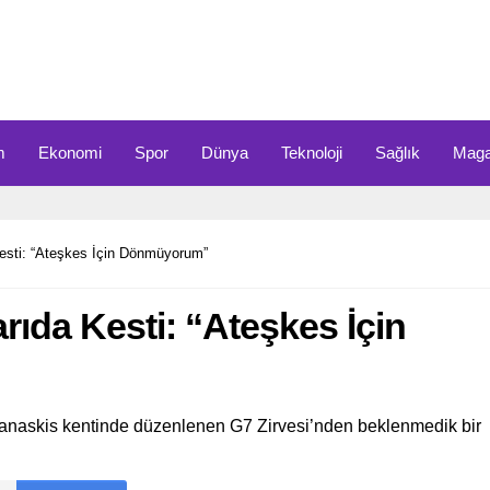
m
Ekonomi
Spor
Dünya
Teknoloji
Sağlık
Maga
esti: “Ateşkes İçin Dönmüyorum”
rıda Kesti: “Ateşkes İçin
askis kentinde düzenlenen G7 Zirvesi’nden beklenmedik bir