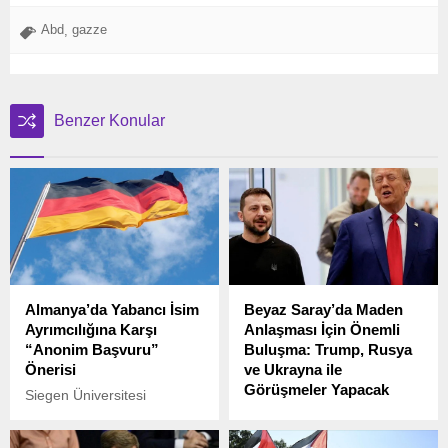
Abd
gazze
,
Benzer Konular
Almanya’da Yabancı İsim
Beyaz Saray’da Maden
Ayrımcılığına Karşı
Anlaşması İçin Önemli
“Anonim Başvuru”
Buluşma: Trump, Rusya
Önerisi
ve Ukrayna ile
Görüşmeler Yapacak
Siegen Üniversitesi
araştırması, Türkçe ve
ABD Başkanı Donald
Arapça isimli gençlerin iş
Trump, Beyaz Saray’da