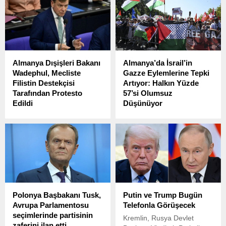
başvurularında daha az
düzenlediği bir imza
yanıt aldığını ortaya koydu.
töreninde, bazı başkanlık
kararnamelerini
imzaladıktan sonra basın
mensuplarına önemli
açıklamalarda bulundu.
Almanya Dışişleri Bakanı
Almanya’da İsrail’in
Wadephul, Mecliste
Gazze Eylemlerine Tepki
Filistin Destekçisi
Artıyor: Halkın Yüzde
Tarafından Protesto
57’si Olumsuz
Edildi
Düşünüyor
Almanya Dışişleri Bakanı
Almanya’da yapılan son bir
Johann Wadephul, Federal
araştırma, İsrail’in Gazze
Meclis’te Gazze ile ilgili bir
Şeridi’nde yürüttüğü
soruya yanıt verdiği sırada,
operasyonlara karşı Alman
bir Filistin destekçisi
halkının tepkisinin giderek
tarafından protesto edildi.
yükseldiğini ortaya koydu.
Polonya Başbakanı Tusk,
Putin ve Trump Bugün
Avrupa Parlamentosu
Telefonla Görüşecek
seçimlerinde partisinin
Kremlin, Rusya Devlet
zaferini ilan etti