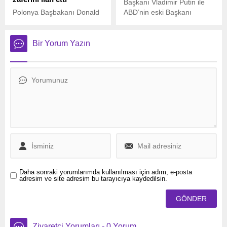
Başkanı Vladimir Putin ile
Polonya Başbakanı Donald
ABD’nin eski Başkanı
Tusk, Avrupa Parlamentosu
Donald Trump arasında
(AP) seçimlerini partisi Sivil
bugün kritik bir telefon
Koalisyonun zaferle
görüşmesi yapılacağını
Bir Yorum Yazın
tamamladığını açıkladı.
duyurdu.
Daha sonraki yorumlarımda kullanılması için adım, e-posta
adresim ve site adresim bu tarayıcıya kaydedilsin.
Ziyaretçi Yorumları - 0 Yorum