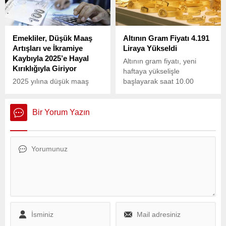
göre 16,38 puan artış
üzere önemli bir adım attı.
gösterdi.
Emekliler, Düşük Maaş
Altının Gram Fiyatı 4.191
Artışları ve İkramiye
Liraya Yükseldi
Kaybıyla 2025’e Hayal
Altının gram fiyatı, yeni
Kırıklığıyla Giriyor
haftaya yükselişle
2025 yılına düşük maaş
başlayarak saat 10.00
artışlarıyla giren emekliler,
itibarıyla yüzde 0,4 artışla
bu yıl da bayram
4.191 liradan işlem görüyor.
ikramiyelerinde büyük bir
Bir Yorum Yazın
hayal kırıklığı yaşıyor.