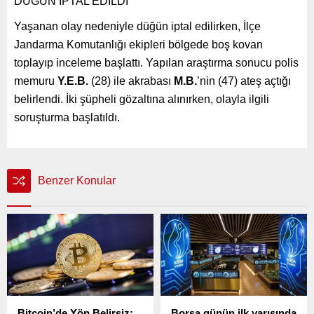
DÜĞÜN İPTAL EDİLDİ
Yaşanan olay nedeniyle düğün iptal edilirken, İlçe
Jandarma Komutanlığı ekipleri bölgede boş kovan
toplayıp inceleme başlattı. Yapılan araştırma sonucu polis
memuru
Y.E.B.
(28) ile akrabası
M.B.
’nin (47) ateş açtığı
belirlendi. İki şüpheli gözaltına alınırken, olayla ilgili
soruşturma başlatıldı.
Benzer Konular
Bitcoin’de Yön Belirsiz:
Borsa günün ilk yarısında