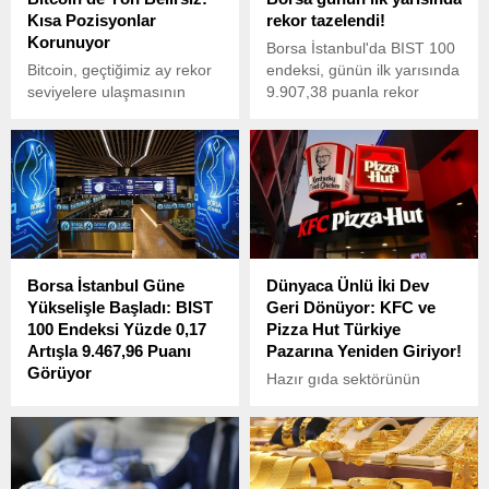
Kısa Pozisyonlar
rekor tazelendi!
Korunuyor
Borsa İstanbul'da BIST 100
Bitcoin, geçtiğimiz ay rekor
endeksi, günün ilk yarısında
seviyelere ulaşmasının
9.907,38 puanla rekor
ardından dar bir aralıkta
seviyeyi gördü.
işlem görmeye devam
ederken, piyasalarda
belirsizlik hakim.
Borsa İstanbul Güne
Dünyaca Ünlü İki Dev
Yükselişle Başladı: BIST
Geri Dönüyor: KFC ve
100 Endeksi Yüzde 0,17
Pizza Hut Türkiye
Artışla 9.467,96 Puanı
Pazarına Yeniden Giriyor!
Görüyor
Hazır gıda sektörünün
Borsa İstanbul’da BIST 100
küresel devlerinden Yum!
endeksi, güne yüzde 0,17’lik
Brands, yaklaşık dört aydır
bir yükselişle 9.467,96
Türkiye’de kapalı olan KFC
puandan başladı. Açılışta
ve Pizza Hut markalarını
BIST 100, önceki kapanışa
yeniden faaliyete geçirmek