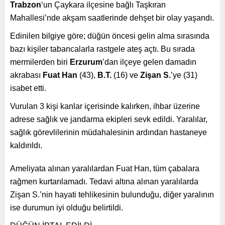
Trabzon
‘un Çaykara ilçesine bağlı Taşkıran
Mahallesi’nde akşam saatlerinde dehşet bir olay yaşandı.
Edinilen bilgiye göre; düğün öncesi gelin alma sırasında
bazı kişiler tabancalarla rastgele ateş açtı. Bu sırada
mermilerden biri
Erzurum
’dan ilçeye gelen damadın
akrabası
Fuat Han
(43),
B.T.
(16) ve
Zişan S.
’ye (31)
isabet etti.
Vurulan 3 kişi kanlar içerisinde kalırken, ihbar üzerine
adrese sağlık ve jandarma ekipleri sevk edildi. Yaralılar,
sağlık görevlilerinin müdahalesinin ardından hastaneye
kaldırıldı.
Ameliyata alınan yaralılardan Fuat Han, tüm çabalara
rağmen kurtarılamadı. Tedavi altına alınan yaralılarda
Zişan S.’nin hayati tehlikesinin bulunduğu, diğer yaralının
ise durumun iyi olduğu belirtildi.