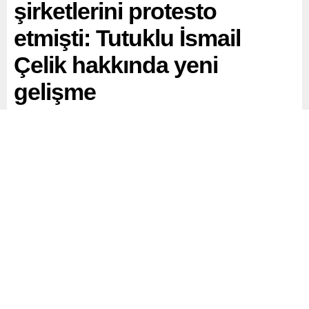
şirketlerini protesto
etmişti: Tutuklu İsmail
Çelik hakkında yeni
gelişme
Filistin Eylem Komitesi tarafından İstanbul’daki IDEF
2025 Savunma Sanayi Fuarı’nda İsrail’e silah sağlayan
şirketlere yer verilmesini protesto eden ve “Katil İsrail,
işbirlikçi Erdoğan” sloganı gerekçe gösterilerek
‘cumhurbaşkanına hakaret’ suçlamasıyla tutuklanan
İsmail Çelik’in tutukluluk incelemesi sonucunda tutukluluk
halinin devamına karar verildi.
Paylaş
Tweetle
Gönder
ABONE OL