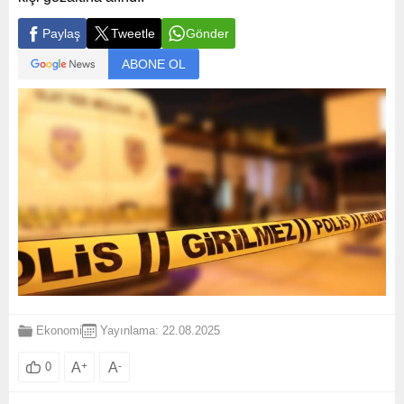
Paylaş
Tweetle
Gönder
ABONE OL
Ekonomi
Yayınlama: 22.08.2025
A
+
A
-
0