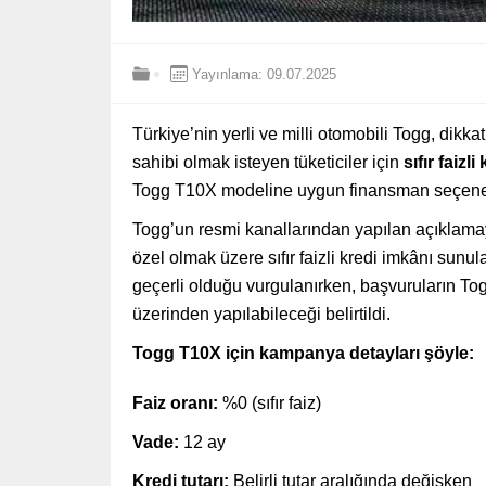
Yayınlama: 09.07.2025
Türkiye’nin yerli ve milli otomobili Togg, dikka
sahibi olmak isteyen tüketiciler için
sıfır faizli
Togg T10X modeline uygun finansman seçenek
Togg’un resmi kanallarından yapılan açıklam
özel olmak üzere sıfır faizli kredi imkânı sunul
geçerli olduğu vurgulanırken, başvuruların Togg
üzerinden yapılabileceği belirtildi.
Togg T10X için kampanya detayları şöyle:
Faiz oranı:
%0 (sıfır faiz)
Vade:
12 ay
Kredi tutarı:
Belirli tutar aralığında değişken