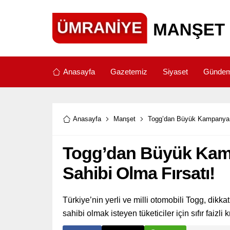
Anasayfa
Gazetemiz
Siyaset
Günde
Anasayfa
Manşet
Togg’dan Büyük Kampanya: S
Togg’dan Büyük Kampa
Sahibi Olma Fırsatı!
Türkiye’nin yerli ve milli otomobili Togg, dikka
sahibi olmak isteyen tüketiciler için sıfır faizl