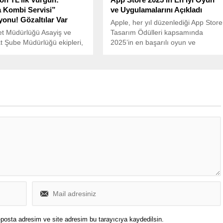
 Kombi Servisi”
ve Uygulamalarını Açıkladı
onu! Gözaltılar Var
Apple, her yıl düzenlediği App Store
et Müdürlüğü Asayiş ve
Tasarım Ödülleri kapsamında
at Şube Müdürlüğü ekipleri,
2025’in en başarılı oyun ve
genelinde faaliyet gösteren
uygulamalarını duyurdu.
r dolandırıcılık şebekesini
posta adresim ve site adresim bu tarayıcıya kaydedilsin.