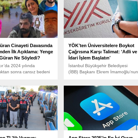
üran Cinayeti Davasında
YÖK’ten Üniversitelere Boykot
simden İlk Açıklama: Yenge
Çağrısına Karşı Talimat: ‘Adli ve
Güran Ne Söyledi?
İdari İşlem Başlatın’
ır’da 2024 yılında
İstanbul Büyükşehir Belediyesi
ktan sonra cansız bedeni
(İBB) Başkanı Ekrem İmamoğlu’nu
8 yaşındaki Narin Güran’ın
diplomalarının iptal edilmesi ve
yle ilgili soruşturma devam
tutuklanmasının ardından başlayan
protestolar, üniversitelerde boykot
çağrılarına yol açtı.
yon TL’lik Vurgun:
App Store 2025’in En İyi Oyun