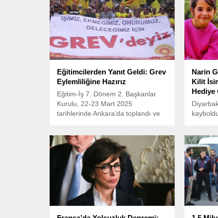
Eğitimcilerden Yanıt Geldi: Grev
Narin G
Eylemliliğine Hazırız
Kilit İ
Hediye 
Eğitim-İş 7. Dönem 2. Başkanlar
Kurulu, 22-23 Mart 2025
Diyarbak
tarihlerinde Ankara’da toplandı ve
kayboldu
yapılan toplantının ardından bir
bulunan 
sonuç bildirgesi yayımlandı.
cinayeti
ediyor.
Fransa’da Yolsuzluk Depremi:
1.5 Mil