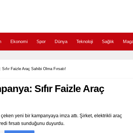
m
Ekonomi
Spor
Dünya
Teknoloji
Sağlık
Maga
ıfır Faizle Araç Sahibi Olma Fırsatı!
nya: Sıfır Faizle Araç
t çeken yeni bir kampanyaya imza attı. Şirket, elektrikli araç
i kredi fırsatı sunduğunu duyurdu.