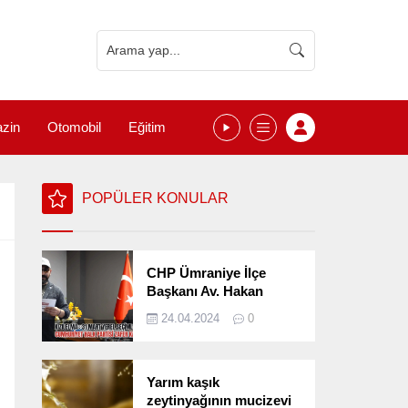
zin
Otomobil
Eğitim
POPÜLER KONULAR
CHP Ümraniye İlçe
Başkanı Av. Hakan
Kızılelma 31 Mart Yerel
24.04.2024
0
Seçimlerini
Değerlendirdi
Yarım kaşık
zeytinyağının mucizevi