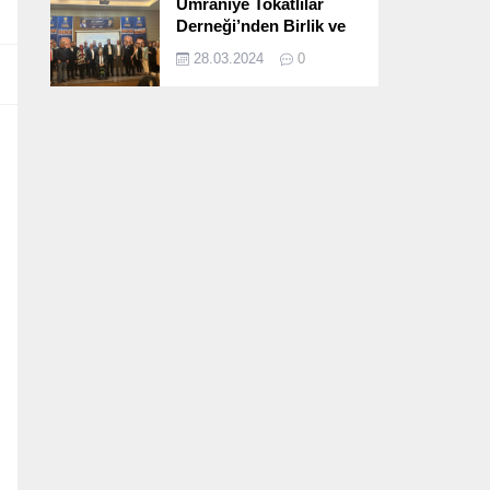
Ümraniye Tokatlılar
Derneği’nden Birlik ve
Beraberlik Dolu İftar
28.03.2024
0
Programı