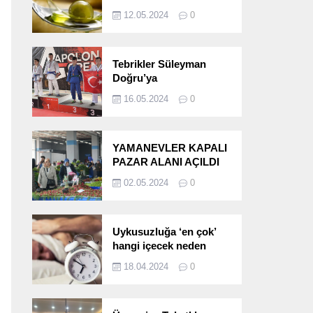
etkileri!
12.05.2024
0
Tebrikler Süleyman
Doğru’ya
16.05.2024
0
YAMANEVLER KAPALI
PAZAR ALANI AÇILDI
02.05.2024
0
Uykusuzluğa ‘en çok’
hangi içecek neden
oluyor?
18.04.2024
0