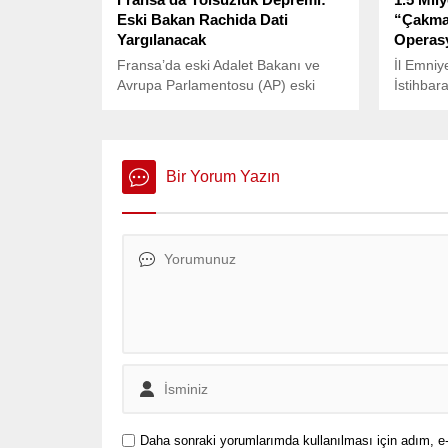
Eski Bakan Rachida Dati
“Çakma
Yargılanacak
Operasy
Fransa’da eski Adalet Bakanı ve
İl Emniy
Avrupa Parlamentosu (AP) eski
İstihbar
milletvekili Rachida Dati, yolsuzluk
Türkiye 
ve nüfuz ticareti suçlamalarıyla
büyük bi
yargı önüne çıkıyor.
çökertti.
Bir Yorum Yazın
Daha sonraki yorumlarımda kullanılması için adım, e-