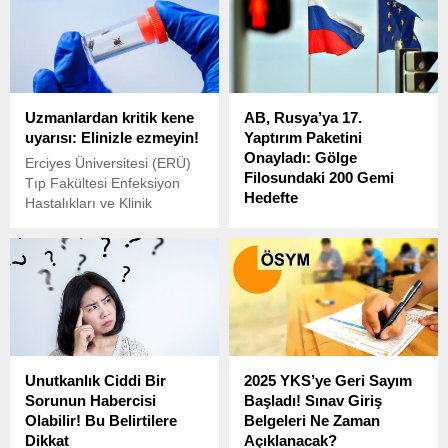
Uzmanlardan kritik kene
AB, Rusya’ya 17.
uyarısı: Elinizle ezmeyin!
Yaptırım Paketini
Onayladı: Gölge
Erciyes Üniversitesi (ERÜ)
Filosundaki 200 Gemi
Tıp Fakültesi Enfeksiyon
Hedefte
Hastalıkları ve Klinik
Mikrobiyoloji Anabilim Dalı
Avrupa Birliği (AB),
Başkanı Prof. Dr. Orhan
Rusya’ya yönelik 17.
Yıldız, havaların ısınmasıyla
yaptırım paketini resmen
birlikte artan kene
onayladı. AB Dış İlişkiler ve
vakalarına ilişkin önemli
Güvenlik Politikası Yüksek
uyarılarda bulundu.
Temsilcisi Kaja Kallas,
Brüksel’de gerçekleşen AB
dışişleri bakanları toplantısı
Unutkanlık Ciddi Bir
2025 YKS’ye Geri Sayım
sonrası sosyal medya
Sorunun Habercisi
Başladı! Sınav Giriş
üzerinden yaptığı
Olabilir! Bu Belirtilere
Belgeleri Ne Zaman
açıklamada, yeni paketin
Dikkat
Açıklanacak?
Rusya’nın gölge filosundaki