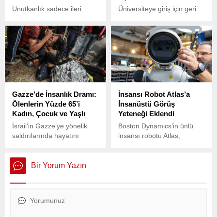
yaklaşık 200 gemiyi hedef
Unutkanlık sadece ileri
Üniversiteye giriş için geri
aldığını bildirdi.
yaşlarda değil, her yaş
sayım başladı! Milyonlarca
grubunda görülebiliyor ve
öğrencinin büyük bir
bazı durumlarda ciddi sağlık
heyecanla hazırlandığı
sorunlarının habercisi
2025 Yükseköğretim
olabiliyor.
Kurumları Sınavı’na (YKS)
sayılı günler kaldı.
Gazze’de İnsanlık Dramı:
İnsansı Robot Atlas’a
Ölenlerin Yüzde 65’i
İnsanüstü Görüş
Kadın, Çocuk ve Yaşlı
Yeteneği Eklendi
İsrail’in Gazze’ye yönelik
Boston Dynamics’in ünlü
saldırılarında hayatını
insansı robotu Atlas,
kaybedenlerin büyük
yeteneklerini artırmaya
bölümünü siviller
devam ediyor.
oluşturuyor.
Bir Yorum Yazın