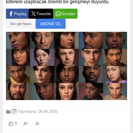
kitlelere ulaştıracak önemli bir gelişmeyi duyurdu.
Paylaş
Tweetle
Gönder
ABONE OL
Yayınlama: 06.06.2025
A
+
A
-
0