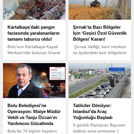
Türkiye Gazetesi dikkat
yönelik hakaret içeren
çeken bir iddia ortaya attı.
söylemlere sert tepki
gösterdi.
Kartalkaya’daki yangın
Şırnak’ta Bazı Bölgeler
faciasında yaralananların
İçin ‘Geçici Özel Güvenlik
tamamı taburcu oldu!
Bölgesi’ Kararı!
Bolu’nun Kartalkaya Kayak
Şırnak Valiliği, kent merkezi
Merkezi’nde bulunan Grand
ve ilçelerdeki bazı bölgelerin
Kartal Otel’de 21 Ocak
26 Şubat-12 Mart 2025
gecesi meydana gelen
tarihleri arasında 15 gün
yangında, 78 kişi hayatını
süreyle ‘geçici özel güvenlik
kaybetmiş, 50 kişi ise çeşitli
bölgesi’ ilan edildiğini
derecelerde yaralanmıştı.
duyurdu.
Bolu Belediyesi’ne
Tatilciler Dönüyor:
Operasyon: İtfaiye Müdür
İstanbul’da Araç
Vekili ve Tanju Özcan’ın
Yoğunluğu Başladı
Yardımcısı Gözaltında
9 günlük Ramazan Bayramı
Bolu’da 76 kişinin hayatını
tatilinin sona ermesine 1