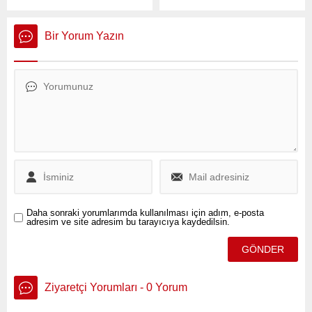
kaybettiği Grand Kartal Otel
gün kala, tatilciler İstanbul’a
yangınının ardından Bolu
dönmeye başladı.
Belediyesi’ne yönelik bir
Bir Yorum Yazın
operasyon düzenlendi.
Daha sonraki yorumlarımda kullanılması için adım, e-posta
adresim ve site adresim bu tarayıcıya kaydedilsin.
Ziyaretçi Yorumları - 0 Yorum