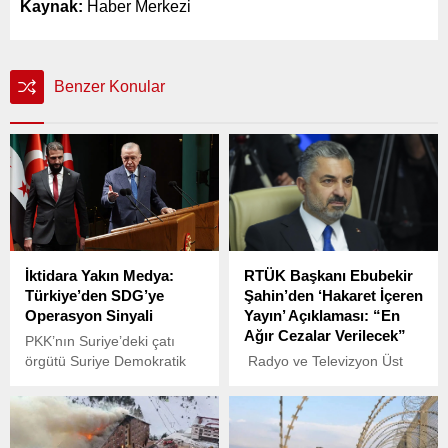
Kaynak:
Haber Merkezi
Benzer Konular
İktidara Yakın Medya:
RTÜK Başkanı Ebubekir
Türkiye’den SDG’ye
Şahin’den ‘Hakaret İçeren
Operasyon Sinyali
Yayın’ Açıklaması: “En
Ağır Cezalar Verilecek”
PKK’nın Suriye’deki çatı
örgütü Suriye Demokratik
Radyo ve Televizyon Üst
Güçleri (SDG)’nin Suriye
Kurulu (RTÜK) Başkanı
ordusuna entegre edilip
Ebubekir Şahin, AKP’li
edilmeyeceği tartışmaları
Cumhurbaşkanı Recep
sürerken, iktidara yakın
Tayyip Erdoğan ve ailesine