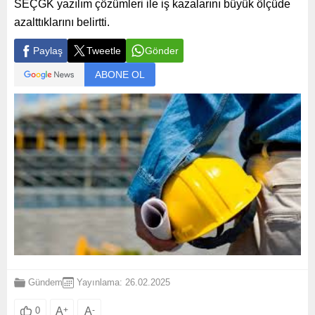
SEÇGK yazılım çözümleri ile iş kazalarını büyük ölçüde
azalttıklarını belirtti.
Paylaş
Tweetle
Gönder
ABONE OL
Gündem
Yayınlama: 26.02.2025
A
+
A
-
0