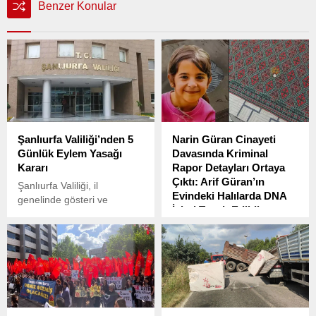
Benzer Konular
Şanlıurfa Valiliği’nden 5
Narin Güran Cinayeti
Günlük Eylem Yasağı
Davasında Kriminal
Kararı
Rapor Detayları Ortaya
Çıktı: Arif Güran’ın
Şanlıurfa Valiliği, il
Evindeki Halılarda DNA
genelinde gösteri ve
İzleri Tespit Edildi
yürüyüşlerin 5 gün süreyle
yasaklandığını duyurdu.
Narin Güran cinayetiyle ilgili
soruşturma ve dava süreci
devam ediyor. Diyarbakır’ın
Bağlar ilçesinde
kaybolduktan 19 gün sonra
ölü olarak bulunan Narin
Güran’ın cinayetini