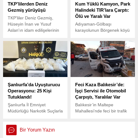
TKP’lilerden Deniz
Kum Yüklü Kamyon, Park
işledikleri gerekçesiyle
Gezmiş yürüyüşü
Halindeki TIR’lara Çarptı:
tutuklanan 12 kişiden 4’ü
Ölü ve Yaralı Var
hakkında dava açılmıştı.
TKP'liler Deniz Gezmiş,
Hüseyin İnan ve Yusuf
Adıyaman-Gölbaşı
Aslan'ın idam edilişelerinin
karayolunun Börgenek köyü
52. yılında Ankara'da
yakınlarında, G.B.
yürüdü.
idaresindeki kum yüklü
kamyon, direksiyon
hakimiyetini kaybederek
petrol istasyonunda park
halindeki iki TIR’a çarptı.
Şanlıurfa’da Uyuşturucu
Feci Kaza Balıkesir’de:
Operasyonu: 25 Kişi
İşçi Servisi ile Otomobil
Tutuklandı!
Çarpıştı, Yaralılar Var
Şanlıurfa İl Emniyet
Balıkesir’in Maltepe
Müdürlüğü Narkotik Suçlarla
Mahallesi’nde feci bir trafik
Mücadele Şube ekipleri,
kazası meydana geldi.
uyuşturucu satıcılarına
Atatürk Şehir Hastanesi’nin
yönelik kapsamlı bir
temizlik personelini taşıyan
Bir Yorum Yazın
operasyon gerçekleştirdi.
Abdullah S. (22)