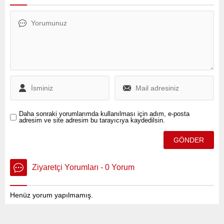
yönetimindeki servis
minibüsü, Akçay Sokak
kavşağında, Enes Ç. (24)
tarafından yönetilen
otomobille çarpıştı.
Daha sonraki yorumlarımda kullanılması için adım, e-posta
adresim ve site adresim bu tarayıcıya kaydedilsin.
Ziyaretçi Yorumları - 0 Yorum
Henüz yorum yapılmamış.