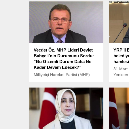
Vecdet Öz, MHP Lideri Devlet
YRP’li 
Bahçeli’nin Durumunu Sordu:
belediy
“Bu Gizemli Durum Daha Ne
hamlesi
Kadar Devam Edecek?”
31 Mart 
Milliyetçi Hareket Partisi (MHP)
Yeniden 
lideri Devlet Bahçeli’nin son
Elağız P
dönemdeki sağlık durumu ve
başkanı
kamuoyuna yansıyan sessizlik,
merkezi
siyasette gündem olmaya devam
Çavuş M
ediyor.
Alanı’nd
adetlere
gerekçes