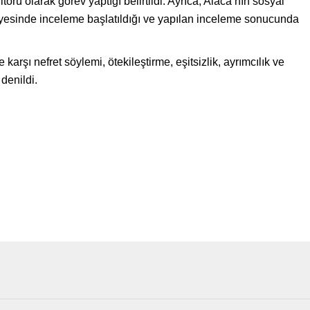
örü olarak görev yaptığı belirtildi. Ayrıca, Alaca’nın sosyal
yesinde inceleme başlatıldığı ve yapılan inceleme sonucunda
arşı nefret söylemi, ötekileştirme, eşitsizlik, ayrımcılık ve
denildi.