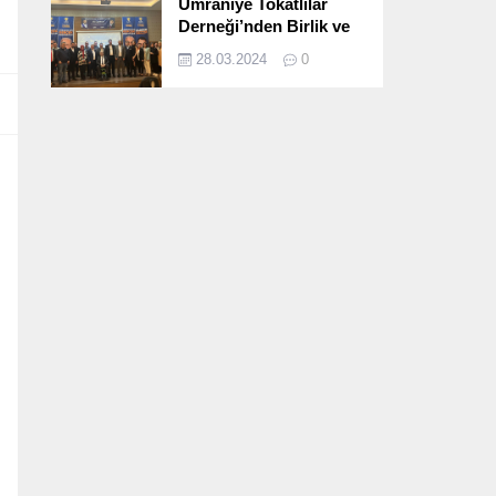
Ümraniye Tokatlılar
Derneği’nden Birlik ve
Beraberlik Dolu İftar
28.03.2024
0
Programı