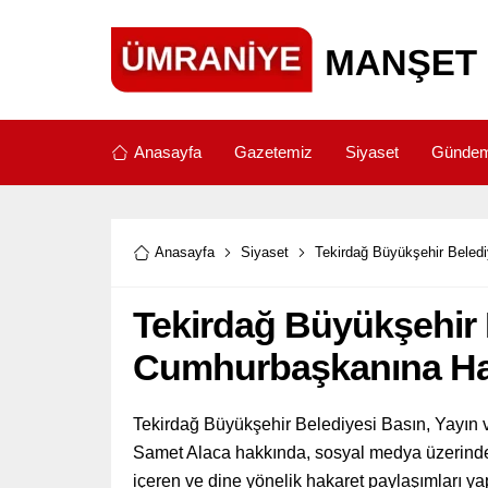
Anasayfa
Gazetemiz
Siyaset
Günde
Anasayfa
Siyaset
Tekirdağ Büyükşehir Beled
Tekirdağ Büyükşehir 
Cumhurbaşkanına Ha
Tekirdağ Büyükşehir Belediyesi Basın, Yayın ve
Samet Alaca hakkında, sosyal medya üzerind
içeren ve dine yönelik hakaret paylaşımları yap