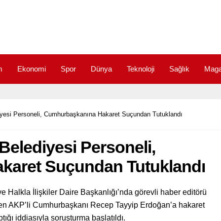
m
Ekonomi
Spor
Dünya
Teknoloji
Sağlık
Maga
iyesi Personeli, Cumhurbaşkanına Hakaret Suçundan Tutuklandı
Belediyesi Personeli,
karet Suçundan Tutuklandı
 Halkla İlişkiler Daire Başkanlığı’nda görevli haber editörü
en AKP’li Cumhurbaşkanı Recep Tayyip Erdoğan’a hakaret
tığı iddiasıyla soruşturma başlatıldı.