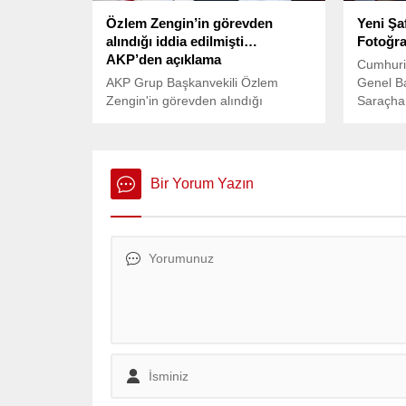
Özlem Zengin’in görevden
Yeni Şa
alındığı iddia edilmişti…
Fotoğraf
AKP’den açıklama
Cumhuriy
AKP Grup Başkanvekili Özlem
Genel Ba
Zengin'in görevden alındığı
Saraçhan
iddialarına AKP Grup Başkanı
sıraladı
Abdullah Güler'den yanıt geldi.
markala
yer almış
Bir Yorum Yazın