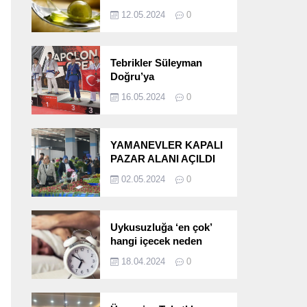
etkileri!
12.05.2024
0
Tebrikler Süleyman
Doğru’ya
16.05.2024
0
YAMANEVLER KAPALI
PAZAR ALANI AÇILDI
02.05.2024
0
Uykusuzluğa ‘en çok’
hangi içecek neden
oluyor?
18.04.2024
0