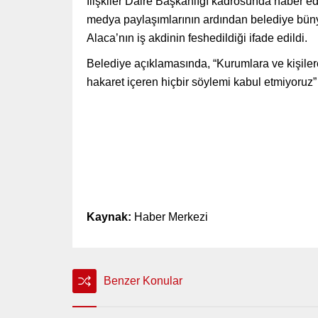
İlişkiler Daire Başkanlığı kadrosunda haber edit
medya paylaşımlarının ardından belediye bün
Alaca’nın iş akdinin feshedildiği ifade edildi.
Belediye açıklamasında, “Kurumlara ve kişilere k
hakaret içeren hiçbir söylemi kabul etmiyoruz” 
Kaynak:
Haber Merkezi
Benzer Konular