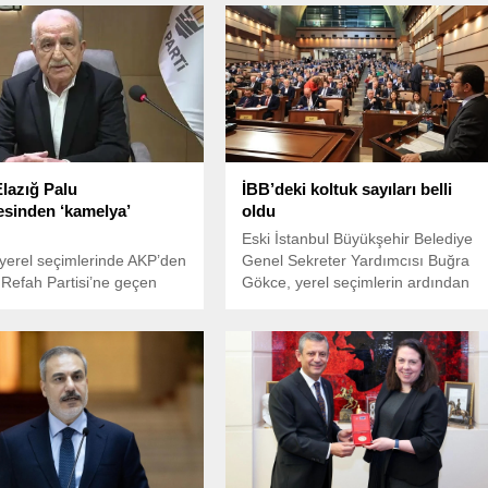
Elazığ Palu
İBB’deki koltuk sayıları belli
esinden ‘kamelya’
oldu
Eski İstanbul Büyükşehir Belediye
yerel seçimlerinde AKP’den
Genel Sekreter Yardımcısı Buğra
Refah Partisi’ne geçen
Gökce, yerel seçimlerin ardından
alu Belediyesi’nin yeni
tamamlanan itiraz süreci sonrası
 Muhammet Septioğlu, ilçe
İBB Meclisi'nde partilerin koltuk
ndeki Şehit Piyade Uzman
sayılarına ilişkin açıklamalarda
ehmet Kaya Mesire
bulundu.
aki 20 kamelyayı 'örf ve
 uygun kullanılmadığı'
iyle kaldırdı.