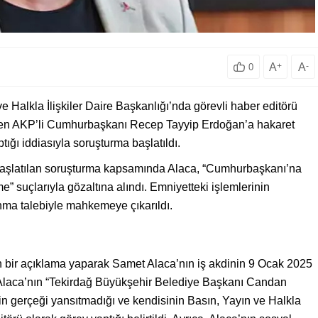
A
+
A
-
0
 Halkla İlişkiler Daire Başkanlığı’nda görevli haber editörü
en AKP’li Cumhurbaşkanı Recep Tayyip Erdoğan’a hakaret
tığı iddiasıyla soruşturma başlatıldı.
 başlatılan soruşturma kapsamında Alaca, “Cumhurbaşkanı’na
e” suçlarıyla gözaltına alındı. Emniyetteki işlemlerinin
nma talebiyle mahkemeye çıkarıldı.
n bir açıklama yaparak Samet Alaca’nın iş akdinin 9 Ocak 2025
, Alaca’nın “Tekirdağ Büyükşehir Belediye Başkanı Candan
in gerçeği yansıtmadığı ve kendisinin Basın, Yayın ve Halkla