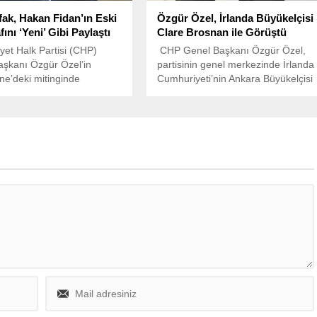
fak, Hakan Fidan’ın Eski
Özgür Özel, İrlanda Büyükelçisi
ını ‘Yeni’ Gibi Paylaştı
Clare Brosnan ile Görüştü
et Halk Partisi (CHP)
CHP Genel Başkanı Özgür Özel,
şkanı Özgür Özel’in
partisinin genel merkezinde İrlanda
e’deki mitinginde
Cumhuriyeti’nin Ankara Büyükelçisi
ğı boykot edilmesi gereken
Clare Brosnan ile bir görüşme
r arasında Espressolab de
gerçekleştirdi.
tı.