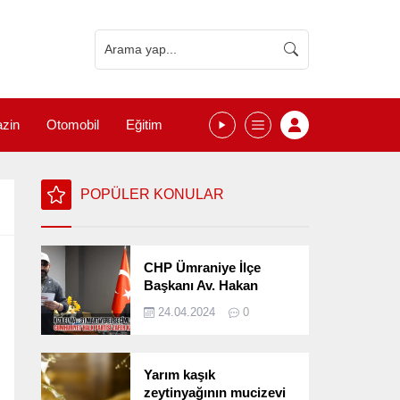
zin
Otomobil
Eğitim
POPÜLER KONULAR
CHP Ümraniye İlçe
Başkanı Av. Hakan
Kızılelma 31 Mart Yerel
24.04.2024
0
Seçimlerini
Değerlendirdi
Yarım kaşık
zeytinyağının mucizevi