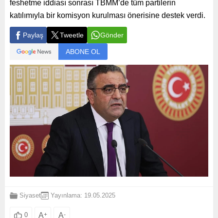
feshetme iddiası sonrası TBMM’de tüm partilerin
katılımıyla bir komisyon kurulması önerisine destek verdi.
Paylaş
Tweetle
Gönder
ABONE OL
Siyaset
Yayınlama: 19.05.2025
A
+
A
-
0