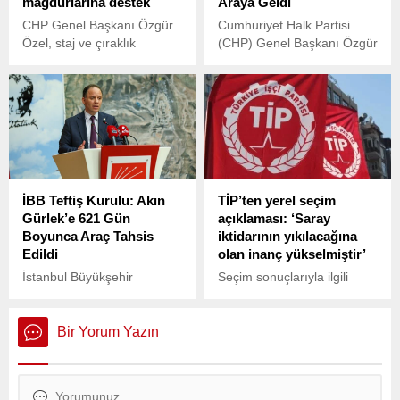
mağdurlarına destek
Araya Geldi
CHP Genel Başkanı Özgür
Cumhuriyet Halk Partisi
Özel, staj ve çıraklık
(CHP) Genel Başkanı Özgür
sigortası mağdurlarının
Özel, İstanbul Büyükşehir
düzenleyeceği miting
Belediye Başkanı Ekrem
çağrısına yanıt verdi.
İmamoğlu ile birlikte parti
genel merkezinde
‘Cumhurbaşkanlığı Önseçim
Toplantısı’na katılacak.
İBB Teftiş Kurulu: Akın
TİP’ten yerel seçim
Gürlek’e 621 Gün
açıklaması: ‘Saray
Boyunca Araç Tahsis
iktidarının yıkılacağına
Edildi
olan inanç yükselmiştir’
İstanbul Büyükşehir
Seçim sonuçlarıyla ilgili
Belediyesi (İBB) Teftiş
açıklama paylaşan TİP,
Kurulu’nun yürüttüğü
kendilerine koydukları
soruşturma kapsamında,
toplam hedefe
Bir Yorum Yazın
dönemin 37. Ağır Ceza
ulaşamadıklarını belirterek,
Mahkemesi Başkanı Akın
Seçimde ortaya çıkan
Gürlek’e toplam 621 gün
başarıyı kutluyor, ülkemizin