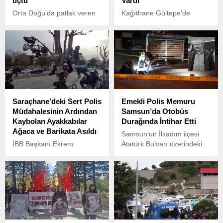
uçtu
Vardı’
Orta Doğu’da patlak veren
Kağıthane Gültepe’de
İsrail-İran savaşı, petrol
ikamet eden 35 yaşındaki
piyasalarını alt üst etti.
peyzaj mimarı Ece Gürel, iki
Savaşın etkisiyle brent
gündür kayıp ve son
petrolün varil fiyatı sadece
sinyalinin Belgrad
13 Haziran’da %10 artışla
Ormanı’ndan alındığı tespit
78 dolara fırladı.
edildi.
Saraçhane’deki Sert Polis
Emekli Polis Memuru
Müdahalesinin Ardından
Samsun’da Otobüs
Kaybolan Ayakkabılar
Durağında İntihar Etti
Ağaca ve Barikata Asıldı
Samsun’un İlkadım ilçesi
İBB Başkanı Ekrem
Atatürk Bulvarı üzerindeki
İmamoğlu’nun gözaltına
Yıldız otobüs durağında
alınmasının ardından
üzücü bir olay yaşandı.
başlayan protestolar,
Saraçhane’de gece
boyunca devam etti.
İmamoğlu’na destek vermek
için toplanan kalabalığa