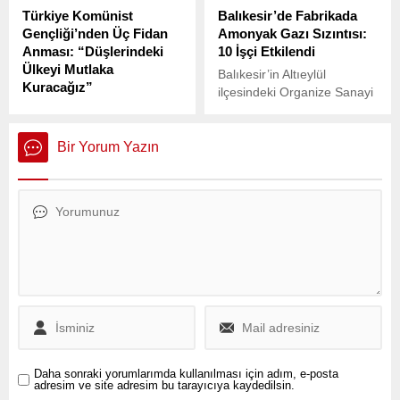
polis sert müdahalede
Türkiye Komünist
Balıkesir’de Fabrikada
bulundu.
Gençliği’nden Üç Fidan
Amonyak Gazı Sızıntısı:
Anması: “Düşlerindeki
10 İşçi Etkilendi
Ülkeyi Mutlaka
Balıkesir’in Altıeylül
Kuracağız”
ilçesindeki Organize Sanayi
Türkiye Komünist Gençliği
Bölgesi’nde bir meyve
(TKG), 6 Mayıs 1972’de
kurutma fabrikasında bugün
idam edilen devrimci
saat 14.00 sıralarında
Bir Yorum Yazın
gençler Deniz Gezmiş,
meydana gelen amonyak
Yusuf Aslan ve Hüseyin
gazı sızıntısı, fabrikadaki 10
İnan’ı anmak için
işçiyi etkiledi. Boru yenileme
Türkiye’nin dört bir yanında
çalışmaları sırasında oluşan
bir araya geldi.
gaz sızıntısı, fabrikanın
yanında bulunan ve müşteri
hizmetleri veren bir firmanın
havalandırma sistemine
sızdı.
Daha sonraki yorumlarımda kullanılması için adım, e-posta
adresim ve site adresim bu tarayıcıya kaydedilsin.