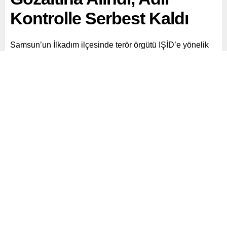
Kontrolle Serbest Kaldı
Samsun’un İlkadım ilçesinde terör örgütü IŞİD’e yönelik
düzenlenen operasyonda 1 kişi gözaltına alındı.
Paylaş
Tweetle
Gönder
ABONE OL