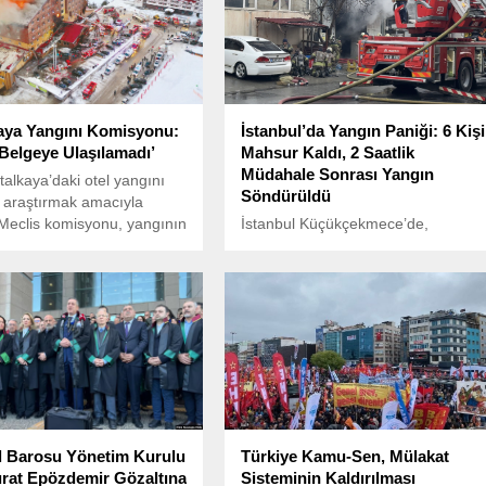
aya Yangını Komisyonu:
İstanbul’da Yangın Paniği: 6 Kişi
i Belgeye Ulaşılamadı’
Mahsur Kaldı, 2 Saatlik
Müdahale Sonrası Yangın
talkaya’daki otel yangını
Söndürüldü
ı araştırmak amacıyla
Meclis komisyonu, yangının
İstanbul Küçükçekmece’de,
ne dair yapılan bilirkişi
Kartaltepe Mahallesi’nde bulunan
n raporunu dinledi.
bir mobilya atölyesinde dün gece
saat 23.45’te çıkan yangın paniğe
yol açtı.
l Barosu Yönetim Kurulu
Türkiye Kamu-Sen, Mülakat
ırat Epözdemir Gözaltına
Sisteminin Kaldırılması