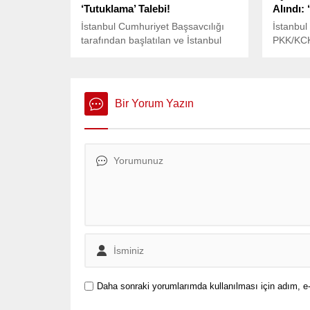
‘Tutuklama’ Talebi!
Alındı: 
İstanbul Cumhuriyet Başsavcılığı
İstanbul
tarafından başlatılan ve İstanbul
PKK/KCK
Büyükşehir Belediye Başkanı
faaliyetl
Ekrem İmamoğlu, İBB Genel
yönelik 
Sekreter Yardımcısı Mahir Polat,
İstanbul
Şişli Belediye Başkanı Resul Emrah
Üyesi Av
Bir Yorum Yazın
Şahan gibi isimlerin de dahil olduğu
“Silahlı
“kent uzlaşısı” soruşturması devam
iddiasıyl
ediyor.
Daha sonraki yorumlarımda kullanılması için adım, e-