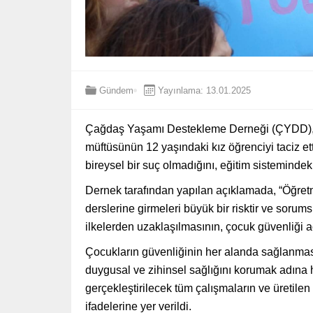
Gündem
Yayınlama: 13.01.2025
Çağdaş Yaşamı Destekleme Derneği (ÇYDD), Esk
müftüsünün 12 yaşındaki kız öğrenciyi taciz et
bireysel bir suç olmadığını, eğitim sisteminde
Dernek tarafından yapılan açıklamada, “Öğret
derslerine girmeleri büyük bir risktir ve sorum
ilkelerden uzaklaşılmasının, çocuk güvenliği aç
Çocukların güvenliğinin her alanda sağlanması 
duygusal ve zihinsel sağlığını korumak adına h
gerçekleştirilecek tüm çalışmaların ve üretilen
ifadelerine yer verildi.