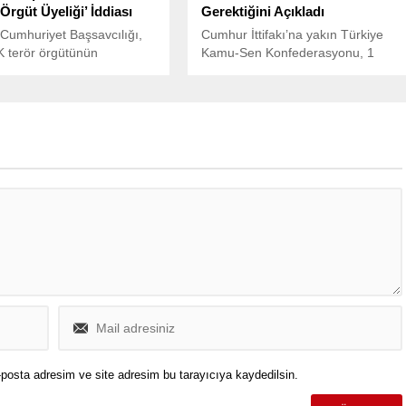
‘Örgüt Üyeliği’ İddiası
Gerektiğini Açıkladı
 Cumhuriyet Başsavcılığı,
Cumhur İttifakı’na yakın Türkiye
 terör örgütünün
Kamu-Sen Konfederasyonu, 1
erinin deşifre edilmesine
Mayıs İşçi ve Emekçiler
bir operasyon kapsamında,
Bayramı’nda Ankara Kolej
 Barosu Yönetim Kurulu
Meydanı’nda bir araya geldi.
ukat Fırat Epözdemir’i
Etkinlikte, “Geçinemiyoruz”,
 terör örgütüne üye olmak”
“Ücrette adalet”, “Emeğin hakkını
a gözaltına aldı.
yemeyin” gibi dövizler taşıyan
işçiler, taleplerini dile getirdi.
posta adresim ve site adresim bu tarayıcıya kaydedilsin.