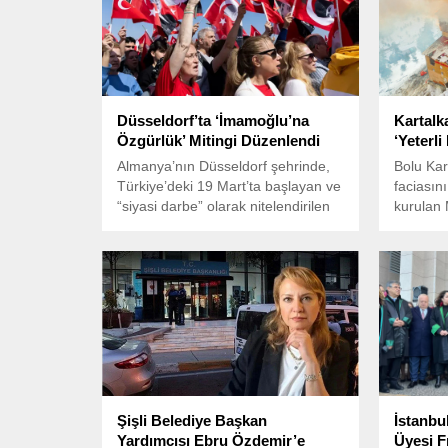
Düsseldorf’ta ‘İmamoğlu’na
Kartalk
Özgürlük’ Mitingi Düzenlendi
‘Yeterl
Almanya’nın Düsseldorf şehrinde,
Bolu Kar
Türkiye’deki 19 Mart’ta başlayan ve
faciasın
“siyasi darbe” olarak nitelendirilen
kurulan 
sürece karşı güçlü bir tepki mitingi
sebepleri
yapıldı.
heyetini
Şişli Belediye Başkan
İstanbu
Yardımcısı Ebru Özdemir’e
Üyesi F