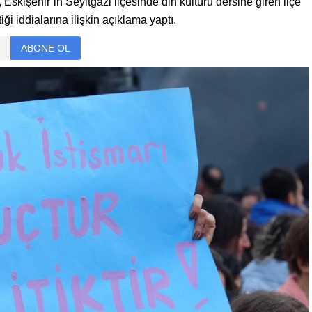
işehir’in Seyitgazi ilçesinde din kültürü dersine giren ilçe
ği iddialarına ilişkin açıklama yaptı.
ABONE OL