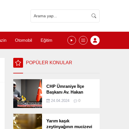
zin
Otomobil
Eğitim
POPÜLER KONULAR
CHP Ümraniye İlçe
Başkanı Av. Hakan
Kızılelma 31 Mart Yerel
24.04.2024
0
Seçimlerini
Değerlendirdi
Yarım kaşık
zeytinyağının mucizevi