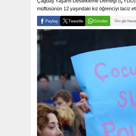
Çağdaş Yaşamı Destekleme Derneği (ÇYDD), Esk
müftüsünün 12 yaşındaki kız öğrenciyi taciz etti
Paylaş
Tweetle
Gönder