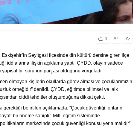
A
+
A
-
0
işehir’in Seyitgazi ilçesinde din kültürü dersine giren ilçe
tiği iddialarına ilişkin açıklama yaptı. ÇYDD, olayın sadece
ki yapısal bir sorunun parçası olduğunu vurguladı.
men olmayan kişilerin okullarda görev alması ve çocuklarımızın
suzluk örneğidir” denildi. ÇYDD, eğitimde bilimsel ve laik
ısından ciddi tehditler oluşturduğuna dikkat çekti.
gerektiği belirtilen açıklamada, “Çocuk güvenliği, onların
ayati bir öneme sahiptir. Milli eğitim sisteminde
 politikaların merkezinde çocuk güvenliği konusu yer almalıdır”