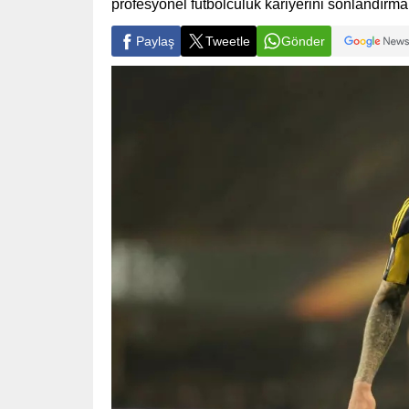
profesyonel futbolculuk kariyerini sonlandırma 
Paylaş
Tweetle
Gönder