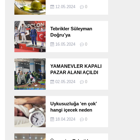
etkileri!
12.05.2024
0
Tebrikler Süleyman
Doğru’ya
16.05.2024
0
YAMANEVLER KAPALI
PAZAR ALANI AÇILDI
02.05.2024
0
Uykusuzluğa ‘en çok’
hangi içecek neden
oluyor?
18.04.2024
0