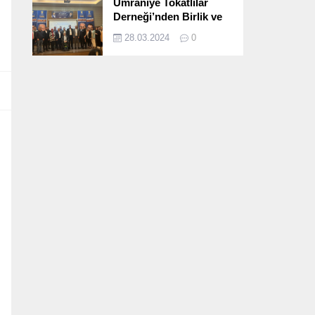
Ümraniye Tokatlılar
Derneği’nden Birlik ve
Beraberlik Dolu İftar
28.03.2024
0
Programı