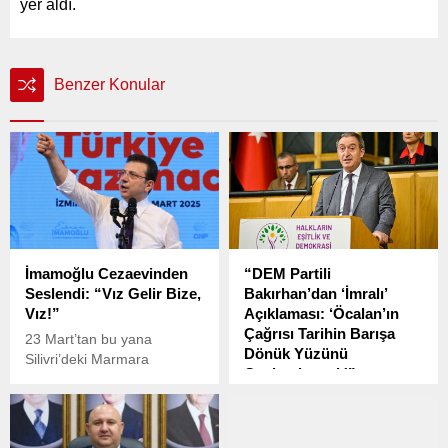
yer aldı.
Benzer Konular
İmamoğlu Cezaevinden
“DEM Partili
Seslendi: “Vız Gelir Bize,
Bakırhan’dan ‘İmralı’
Vız!”
Açıklaması: ‘Öcalan’ın
Çağrısı Tarihin Barışa
23 Mart’tan bu yana
Dönük Yüzünü
Silivri’deki Marmara
Canlandıracak'”
Cezaevi’nde tutuklu bulunan
Cumhuriyet Halk Partisi’nin
Halkların Eşitlik ve
(CHP) Cumhurbaşkanı
Demokratik Partisi (DEM
adayı ve İstanbul
Parti) Eş Genel Başkanı