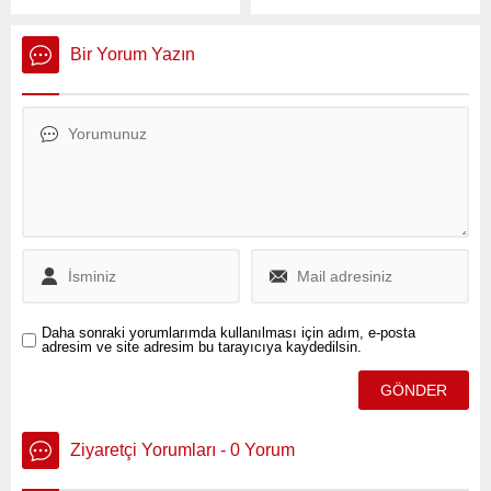
Teşkilatı, 2. Olağan
Doğan, 13 Haziran’da
Kongresi’ni gerçekleştirerek
Hakkari’de 14 Haziran'da da
önemli açıklamalar yaptı.
Mersin'de kayyuma karşı
Bir Yorum Yazın
miting yapacaklarını
belirterek, “Kayyum
rejiminin bu son
çırpınışlarına birlikte 'dur'
demek için Türkiye’deki tüm
duyarlı yurttaşlara birlikte
itiraz etme çağrısı
yapıyoruz” dedi.
Daha sonraki yorumlarımda kullanılması için adım, e-posta
adresim ve site adresim bu tarayıcıya kaydedilsin.
Ziyaretçi Yorumları - 0 Yorum