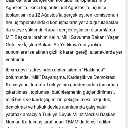
başlıklar altında içerikler konuldu. İlk toplantısını 5
Ağustos’ta, ikinci toplantısını 8 Ağustos’ta, üçüncü
toplantısını da 12 Ağustos’ta gerçekleştiren komisyonun
her üç toplantısındaki konuşmaların yer aldığı tutanaklar
da siteye yüklendi. Kapalı gerçekleştirilen oturumlarda
MİT Başkanı İbrahim Kalın, Milli Savunma Bakanı Yaşar
Güler ve İçişleri Bakanı Ali Yerlikaya’nın yaptığı
sunumlara ise alınan gizlilik kararı gereği tutanaklarda yer
verilmedi.
tbmm.gov.tr adresinden girilen sitenin “Hakkında”
bölümünde, “Millî Dayanışma, Kardeşlik ve Demokrasi
Komisyonu; terörün Türkiye’nin gündeminden tamamen
çıkartılması, toplumsal bütünleşmenin güçlendirilmesi,
millî birlik ve kardeşliğimizin pekiştirilmesi, özgürlük,
demokrasi ve hukuk devleti alanlarında çalışmalar
yapmak amacıyla Türkiye Büyük Millet Meclisi Başkanı
Numan Kurtulmuş tarafından TBMM’de temsil edilen