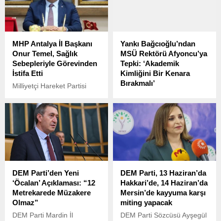
Büyükşehir Belediye
Tuncer Bakırhan, partisinin
Başkanı Ekrem İmamoğlu,
Meclis grup toplantısında
cezaevinden dikkat çeken
önemli açıklamalarda
bir video mesaj yayımladı.
bulundu.
MHP Antalya İl Başkanı
Yankı Bağcıoğlu’ndan
Onur Temel, Sağlık
MSÜ Rektörü Afyoncu’ya
Sebepleriyle Görevinden
Tepki: ‘Akademik
İstifa Etti
Kimliğini Bir Kenara
Bırakmalı’
Milliyetçi Hareket Partisi
(MHP) Antalya İl Başkanı
Cumhuriyet Halk Partisi
Onur Temel, sağlık sorunları
(CHP) Milli Savunma
nedeniyle görevinden istifa
Politikalarından Sorumlu
ettiğini duyurdu.
Genel Başkan Yardımcısı
Yankı Bağcıoğlu, Milli
Savunma Üniversitesi
(MSÜ) Rektörü Erhan
Afyoncu’nun bir televizyon
DEM Parti’den Yeni
DEM Parti, 13 Haziran’da
programında yaptığı
‘Öcalan’ Açıklaması: “12
Hakkari’de, 14 Haziran’da
açıklamalara tepki gösterdi.
Metrekarede Müzakere
Mersin’de kayyuma karşı
Olmaz”
miting yapacak
DEM Parti Mardin İl
DEM Parti Sözcüsü Ayşegül