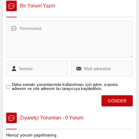
Sayan Kaya, TÜSİAD’a
ve geçmiş olsun dileklerinde
Bir Yorum Yazın
yönelik sert eleştirilerde
bulundu.
bulundu.
Daha sonraki yorumlarımda kullanılması için adım, e-posta
adresim ve site adresim bu tarayıcıya kaydedilsin.
Ziyaretçi Yorumları - 0 Yorum
Henüz yorum yapılmamış.