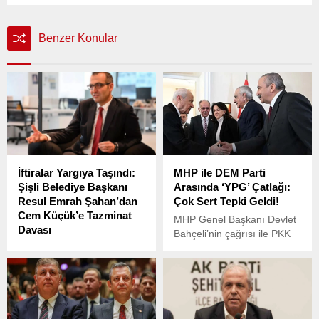
Benzer Konular
İftiralar Yargıya Taşındı:
MHP ile DEM Parti
Şişli Belediye Başkanı
Arasında ‘YPG’ Çatlağı:
Resul Emrah Şahan’dan
Çok Sert Tepki Geldi!
Cem Küçük’e Tazminat
MHP Genel Başkanı Devlet
Davası
Bahçeli’nin çağrısı ile PKK
Şişli Belediye Başkanı Resul
lideri Abdullah Öcalan’ın
Emrah Şahan, TGRT
“PKK kendini feshetmelidir”
Haber’de yayınlanan bir
içeriğini taşıyan metnin
programda kendisine
okunmasının ardından MHP
yöneltilen ağır suçlamalar
ile DEM Parti arasında