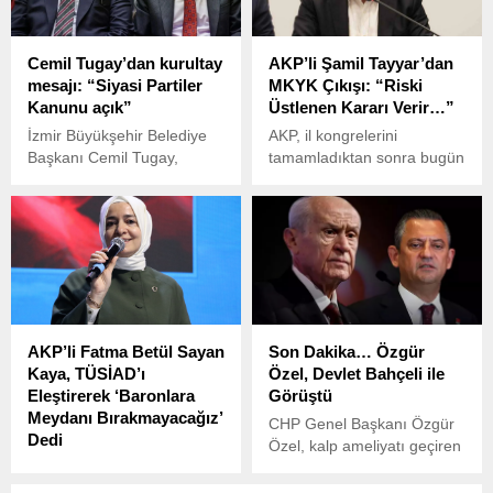
nedeniyle, gazeteci Cem
yakınlaşma artmış, karşılıklı
Küçük hakkında 100 bin
olumlu mesajlar verilmişti.
TL’lik manevi tazminat
Cemil Tugay’dan kurultay
AKP’li Şamil Tayyar’dan
davası açtı.
mesajı: “Siyasi Partiler
MKYK Çıkışı: “Riski
Kanunu açık”
Üstlenen Kararı Verir…”
İzmir Büyükşehir Belediye
AKP, il kongrelerini
Başkanı Cemil Tugay,
tamamladıktan sonra bugün
CHP’nin 38. Olağan ve 21.
Ankara’da 8. Olağan
Olağanüstü Kurultayı’nın
Kongresi’ni gerçekleştirdi.
iptali istemiyle açılan
davaya ilişkin sosyal medya
hesabından dikkat çeken bir
açıklama yaptı. Ankara 42.
Asliye Hukuk
Mahkemesi’nde görülen
AKP’li Fatma Betül Sayan
Son Dakika… Özgür
üçüncü duruşma öncesinde
Kaya, TÜSİAD’ı
Özel, Devlet Bahçeli ile
ya da sonrasında bir karar
Eleştirerek ‘Baronlara
Görüştü
verileceğini belirten Tugay,
Meydanı Bırakmayacağız’
adalet vurgusu yaptı.
CHP Genel Başkanı Özgür
Dedi
Özel, kalp ameliyatı geçiren
AKP Genel Başkan
MHP Genel Başkanı Devlet
Yardımcısı Fatma Betül
Bahçeli ile telefonla görüştü