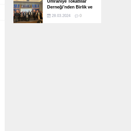
Ümraniye Tokatlılar
Derneği’nden Birlik ve
Beraberlik Dolu İftar
28.03.2024
0
Programı