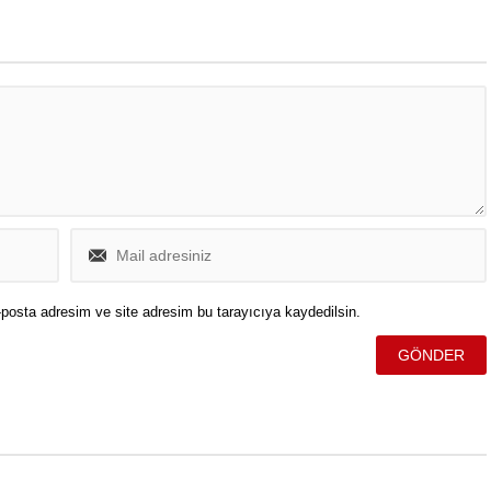
ve savaşın sona erdirilmesi ele
alındı.
posta adresim ve site adresim bu tarayıcıya kaydedilsin.