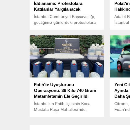
İddianame: Protestolara
Polat’ı
Katılanlar Yargılanacak
Hakkınd
İstanbul Cumhuriyet Başsavcılığı,
Adalet B
geçtiğimiz günlerdeki protestolara
İstanbul
katılan ve aralarında tutukluların da
(İBB) Ge
bulunduğu 213 kişi hakkında iki ayrı
sağlık du
iddianame hazırladı.
gelişmele
Fatih’te Uyuşturucu
Yeni Ci
Operasyonu: 38 Kilo 740 Gram
Ayında 
Metamfetamin Ele Geçirildi
Daha Şı
İstanbul’un Fatih ilçesinin Koca
Citroen,
Mustafa Paşa Mahallesi’nde,
Fuarı’nd
uyuşturucu üretimi ve ticareti
modelini
yapıldığı tespit edilen bir iş yerine
sunmaya 
operasyon düzenlendi. İstanbul