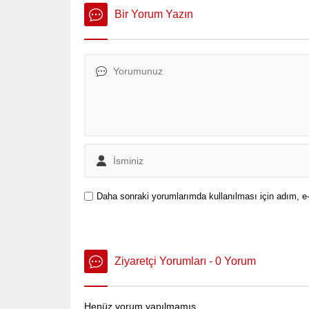
Cumhuriyet Başsavcılığı’nın
Bir Yorum Yazın
talimatıyla İstanbul Emniyet
Müdürlüğü ekiplerince
gerçekleştirilen baskında, 1 şüpheli
gözaltına alındı. Adreste yapılan
aramalarda, toplamda 7 kilo 30
gram metamfetamin ve 31 kilo 710
gram sıvı metamfetamin ele...
Daha sonraki yorumlarımda kullanılması için adım, e-
Ziyaretçi Yorumları - 0 Yorum
Henüz yorum yapılmamış.