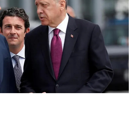
A
+
A
-
0