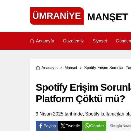
Anasayfa
Gazetemiz
Siyaset
Günde
Anasayfa
Manşet
Spotify Erişim Sorunları Y
Spotify Erişim Sorunl
Platform Çöktü mü?
9 Nisan 2025 tarihinde, Spotify kullanıcıları pla
Paylaş
Tweetle
Gönder