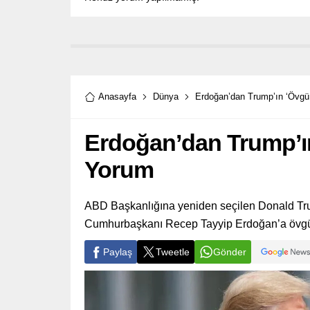
Anasayfa
Dünya
Erdoğan’dan Trump’ın ‘Övgü 
Erdoğan’dan Trump’ın
Yorum
ABD Başkanlığına yeniden seçilen Donald Tru
Cumhurbaşkanı Recep Tayyip Erdoğan’a övgü
Paylaş
Tweetle
Gönder