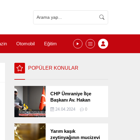
zin
Otomobil
Eğitim
POPÜLER KONULAR
CHP Ümraniye İlçe
Başkanı Av. Hakan
Kızılelma 31 Mart Yerel
24.04.2024
0
Seçimlerini
Değerlendirdi
Yarım kaşık
zeytinyağının mucizevi