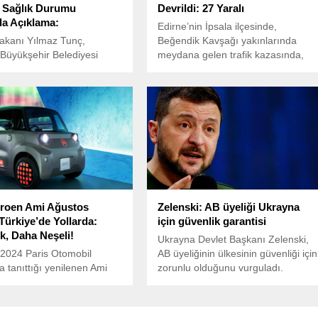
n Sağlık Durumu
Devrildi: 27 Yaralı
a Açıklama:
Edirne’nin İpsala ilçesinde,
akanı Yılmaz Tunç,
Beğendik Kavşağı yakınlarında
 Büyükşehir Belediyesi
meydana gelen trafik kazasında,
nel Sekreteri Mahir Polat’ın
Mehmet Akif Ersoy Anadolu Lisesi
rumu ile ilgili son
öğrencilerini taşıyan bir servis
ri açıkladı.
midibüsü devrildi.
troen Ami Ağustos
Zelenski: AB üyeliği Ukrayna
Türkiye’de Yollarda:
için güvenlik garantisi
k, Daha Neşeli!
Ukrayna Devlet Başkanı Zelenski,
 2024 Paris Otomobil
AB üyeliğinin ülkesinin güvenliği için
a tanıttığı yenilenen Ami
zorunlu olduğunu vurguladı.
 Türkiye’de satışa
Macron ile Paris’te düzenlenen
hazırlanıyor.
basın toplantısında Rusya’ya karşı
yeni yaptırımlar, güvenlik garantileri