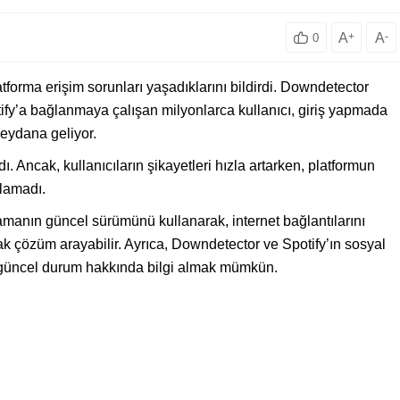
A
+
A
-
0
atforma erişim sorunları yaşadıklarını bildirdi. Downdetector
otify’a bağlanmaya çalışan milyonlarca kullanıcı, giriş yapmada
meydana geliyor.
 Ancak, kullanıcıların şikayetleri hızla artarken, platformun
ılamadı.
amanın güncel sürümünü kullanarak, internet bağlantılarını
ak çözüm arayabilir. Ayrıca, Downdetector ve Spotify’ın sosyal
 güncel durum hakkında bilgi almak mümkün.