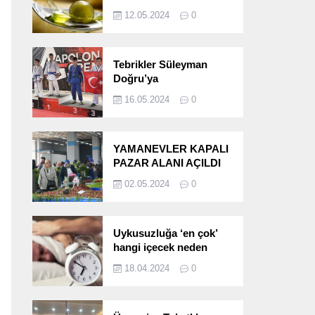
etkileri!
12.05.2024
0
Tebrikler Süleyman
Doğru’ya
16.05.2024
0
YAMANEVLER KAPALI
PAZAR ALANI AÇILDI
02.05.2024
0
Uykusuzluğa ‘en çok’
hangi içecek neden
oluyor?
18.04.2024
0