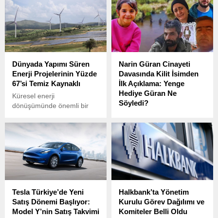
Dünyada Yapımı Süren
Narin Güran Cinayeti
Enerji Projelerinin Yüzde
Davasında Kilit İsimden
67’si Temiz Kaynaklı
İlk Açıklama: Yenge
Hediye Güran Ne
Küresel enerji
Söyledi?
dönüşümünde önemli bir
eşik daha aşılıyor. Yapımı
Diyarbakır’da 2024 yılında
süren enerji projelerinin
kaybolduktan sonra cansız
büyük çoğunluğunu temiz
bedeni bulunan 8 yaşındaki
enerji kaynakları
Narin Güran’ın cinayetiyle
oluşturuyor.
ilgili soruşturma devam
ediyor.
Tesla Türkiye’de Yeni
Halkbank’ta Yönetim
Satış Dönemi Başlıyor:
Kurulu Görev Dağılımı ve
Model Y’nin Satış Takvimi
Komiteler Belli Oldu