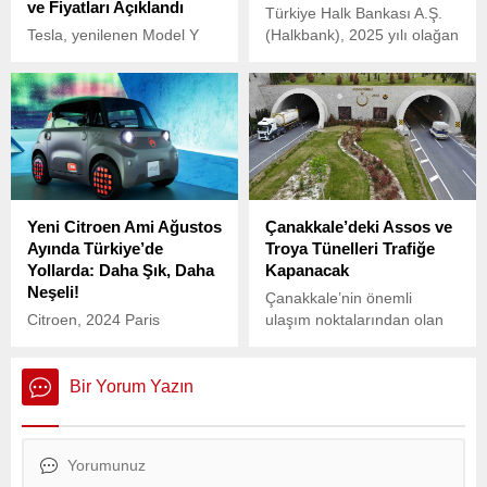
ve Fiyatları Açıklandı
Türkiye Halk Bankası A.Ş.
Tesla, yenilenen Model Y
(Halkbank), 2025 yılı olağan
serisi ile Türkiye pazarına
genel kurul toplantısının
geri dönüyor. Kısa menzilli
ardından yönetim kurulu
(Standard Range) ve uzun
görev dağılımı ve
menzilli (Long Range)
komitelerdeki yeni
versiyonlar için yeni stok
yapılanmayı Kamuyu
tarihleri ve satış detayları
Aydınlatma Platformu (KAP)
belli oldu.
aracılığıyla duyurdu.
Yeni Citroen Ami Ağustos
Çanakkale’deki Assos ve
Ayında Türkiye’de
Troya Tünelleri Trafiğe
Yollarda: Daha Şık, Daha
Kapanacak
Neşeli!
Çanakkale’nin önemli
Citroen, 2024 Paris
ulaşım noktalarından olan
Otomobil Fuarı’nda tanıttığı
Assos ve Troya tünelleri,
yenilenen Ami modelini
bakım ve onarım
Türkiye’de satışa sunmaya
çalışmaları nedeniyle trafiğe
Bir Yorum Yazın
hazırlanıyor.
kapatılacak.