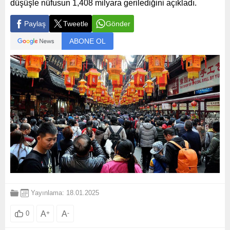
düşüşle nüfusun 1,408 milyara gerilediğini açıkladı.
Paylaş
Tweetle
Gönder
ABONE OL
Yayınlama: 18.01.2025
A
+
A
-
0