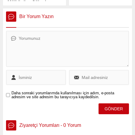
Mülkünüze Çöker’
Beşiktaş'taki yangınla ilgili
İstanbul Büyükşehir
savcıların görevinin başında
Belediye (İBB) Başkanı
olduğunu söyleyen
Bir Yorum Yazın
Ekrem İmamoğlu, dün
Cumhurbaşkanı Erdoğan,
başlatılan gözaltı
"Bu binaya inşaat ruhsatı
operasyonları ve hakkında
verenler kim, bunu
açılan soruşturmalara ilişkin
kovalamaya devam
sosyal medya hesabından
ediyoruz. 29 vatandaşımızın
sert açıklamalarda bulundu.
ölümüne göz yumanlar
kimler?" dedi.
Daha sonraki yorumlarımda kullanılması için adım, e-posta
adresim ve site adresim bu tarayıcıya kaydedilsin.
Ziyaretçi Yorumları - 0 Yorum