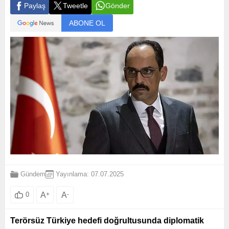
Paylaş
Tweetle
Gönder
ABONE OL
Gündem
Yayınlama: 07.07.2025
A
+
A
-
0
Terörsüz Türkiye hedefi doğrultusunda diplomatik