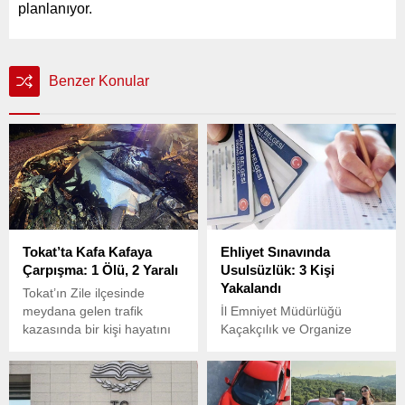
planlanıyor.
Benzer Konular
Tokat’ta Kafa Kafaya
Ehliyet Sınavında
Çarpışma: 1 Ölü, 2 Yaralı
Usulsüzlük: 3 Kişi
Yakalandı
Tokat’ın Zile ilçesinde
meydana gelen trafik
İl Emniyet Müdürlüğü
kazasında bir kişi hayatını
Kaçakçılık ve Organize
kaybetti, iki kişi yaralandı.
Suçlarla Mücadele Şubesi
ekipleri, ehliyet sınavlarında
usulsüzlük yapan kişilere
yönelik çalışma başlattı.