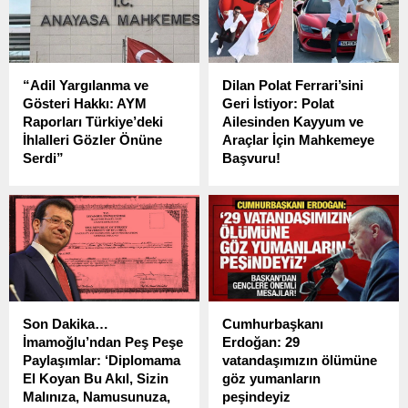
“Adil Yargılanma ve
Dilan Polat Ferrari’sini
Gösteri Hakkı: AYM
Geri İstiyor: Polat
Raporları Türkiye’deki
Ailesinden Kayyum ve
İhlalleri Gözler Önüne
Araçlar İçin Mahkemeye
Serdi”
Başvuru!
Son dönemde İstanbul
Sosyal medya fenomeni
Büyükşehir Belediye
Dilan Polat, kara para
Başkanı Ekrem
aklama ve vergi kaçırma
İmamoğlu’nun tutuklanması
suçlamalarıyla tutuklu
ve öğrencilere yönelik
bulunduğu süreçte dikkat
gözaltı uygulamaları,
çeken bir adım attı. Lüks
Türkiye’deki temel haklar ve
yaşamıyla gündemden
özgürlükler üzerine geniş bir
düşmeyen Polat, el konulan
Son Dakika…
Cumhurbaşkanı
tartışma başlattı.
8 lüks aracının, aralarında
İmamoğlu’ndan Peş Peşe
Erdoğan: 29
Ferrari’nin de bulunduğu
Paylaşımlar: ‘Diplomama
vatandaşımızın ölümüne
araçların iadesi için
El Koyan Bu Akıl, Sizin
göz yumanların
mahkemeye başvurdu.
Malınıza, Namusunuza,
peşindeyiz