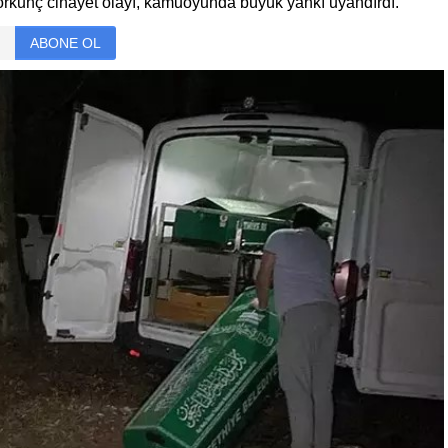
rkunç cinayet olayı, kamuoyunda büyük yankı uyandırdı.
ABONE OL