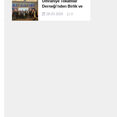
Ümraniye Tokatlılar
Derneği’nden Birlik ve
Beraberlik Dolu İftar
28.03.2024
0
Programı