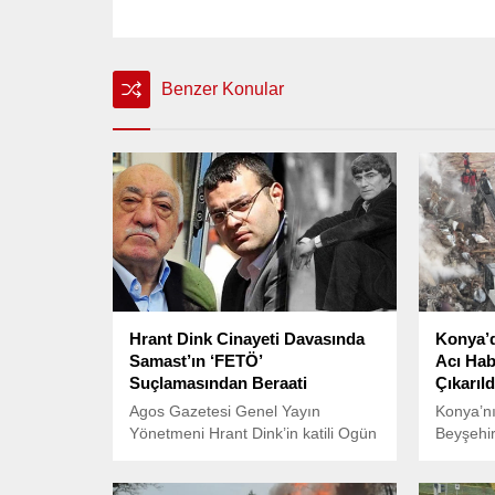
Benzer Konular
Hrant Dink Cinayeti Davasında
Konya’d
Samast’ın ‘FETÖ’
Acı Hab
Suçlamasından Beraati
Çıkarıld
Agos Gazetesi Genel Yayın
Konya’nı
Yönetmeni Hrant Dink’in katili Ogün
Beyşehi
Samast, “Silahlı terör örgütüne üye
saatleri
olmamakla birlikte örgüt adına suç
enkaz al