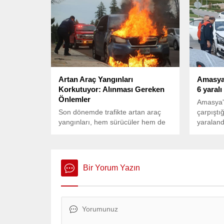
işlemek” suçundan yargılandığı
bedenine
davada beraat etti.
Artan Araç Yangınları
Amasya’
Korkutuyor: Alınması Gereken
6 yaralı
Önlemler
Amasya'
Son dönemde trafikte artan araç
çarpıştığ
yangınları, hem sürücüler hem de
yaraland
uzmanlar açısından endişe kaynağı
kamerası
oldu.
Bir Yorum Yazın