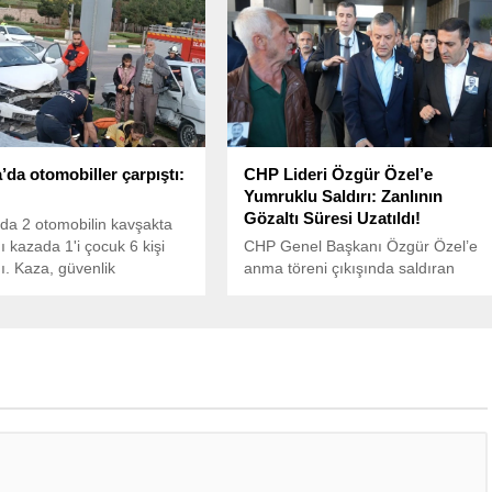
 ulaşıldı.
açıklamada, saldırganlığı sert
şekilde kınadı ve bölgedeki
emperyalist planlara dikkat çekti.
da otomobiller çarpıştı:
CHP Lideri Özgür Özel’e
Yumruklu Saldırı: Zanlının
Gözaltı Süresi Uzatıldı!
da 2 otomobilin kavşakta
ı kazada 1'i çocuk 6 kişi
CHP Genel Başkanı Özgür Özel’e
ı. Kaza, güvenlik
anma töreni çıkışında saldıran
na yansıdı.
Selçuk Tengioğlu’nun gözaltı süresi
soruşturmanın derinleştirilmesi
gerekçesiyle bir gün daha uzatıldı.
Saldırganın karanlık geçmişi ise
dikkat çekiyor.