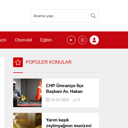
zin
Otomobil
Eğitim
POPÜLER KONULAR
CHP Ümraniye İlçe
Başkanı Av. Hakan
Kızılelma 31 Mart Yerel
24.04.2024
0
Seçimlerini
Değerlendirdi
Yarım kaşık
zeytinyağının mucizevi