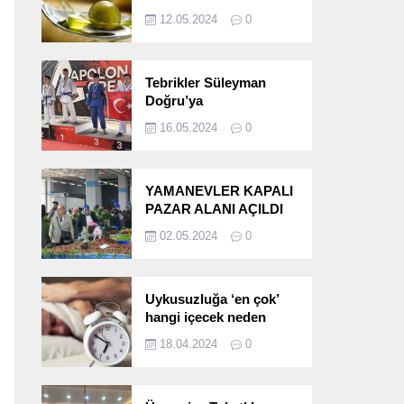
etkileri!
12.05.2024
0
Tebrikler Süleyman
Doğru’ya
16.05.2024
0
YAMANEVLER KAPALI
PAZAR ALANI AÇILDI
02.05.2024
0
Uykusuzluğa ‘en çok’
hangi içecek neden
oluyor?
18.04.2024
0