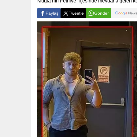
Muğla’nın Fethiye ilçesinde meydana gelen ko
Paylaş
Tweetle
Gönder