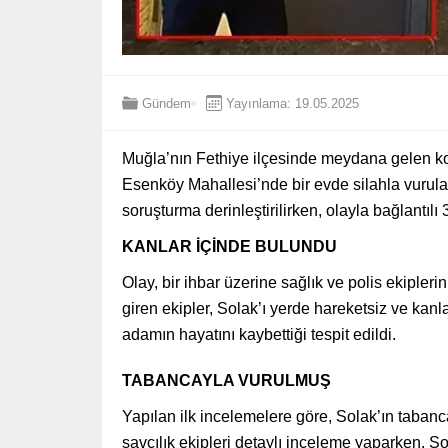
Gündem
Yayınlama: 19.05.2025
Muğla’nın Fethiye ilçesinde meydana gelen ko
Esenköy Mahallesi’nde bir evde silahla vurula
soruşturma derinleştirilirken, olayla bağlantılı 
KANLAR İÇİNDE BULUNDU
Olay, bir ihbar üzerine sağlık ve polis ekipleri
giren ekipler, Solak’ı yerde hareketsiz ve kanl
adamın hayatını kaybettiği tespit edildi.
TABANCAYLA VURULMUŞ
Yapılan ilk incelemelere göre, Solak’ın tabanca
savcılık ekipleri detaylı inceleme yaparken, S