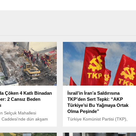
a Çöken 4 Katlı Binadan
İsrail’in İran’a Saldırısına
er: 2 Cansız Beden
TKP’den Sert Tepki: “AKP
ı
Türkiye’si Bu Yağmaya Ortak
Olma Peşinde”
n Selçuk Mahallesi
r Caddesi’nde dün akşam
Türkiye Komünist Partisi (TKP),
nde çöken 4 katlı binada,
İsrail’in İran’a düzenlediği hava
tında kalan 2 kişinin cansız
saldırılarına yönelik yaptığı