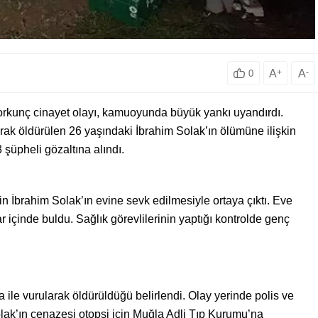
A
+
A
-
0
rkunç cinayet olayı, kamuoyunda büyük yankı uyandırdı.
rak öldürülen 26 yaşındaki İbrahim Solak’ın ölümüne ilişkin
3 şüpheli gözaltına alındı.
nin İbrahim Solak’ın evine sevk edilmesiyle ortaya çıktı. Eve
ar içinde buldu. Sağlık görevlilerinin yaptığı kontrolde genç
 ile vurularak öldürüldüğü belirlendi. Olay yerinde polis ve
olak’ın cenazesi otopsi için Muğla Adli Tıp Kurumu’na