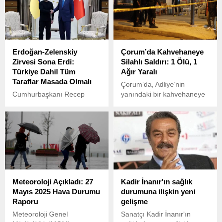
yenilenmesi zorunluluğu
alanda hafif yaralı olarak
getirildi.
bulunmuştu.
Erdoğan-Zelenskiy
Çorum’da Kahvehaneye
Zirvesi Sona Erdi:
Silahlı Saldırı: 1 Ölü, 1
Türkiye Dahil Tüm
Ağır Yaralı
Taraflar Masada Olmalı
Çorum’da, Adliye’nin
Cumhurbaşkanı Recep
yanındaki bir kahvehaneye
Tayyip Erdoğan ve Ukrayna
düzenlenen silahlı saldırı
Devlet Başkanı Volodimir
sonucu bir kişi hayatını
Zelenskiy, baş başa
kaybetti, bir diğeri ise ağır
görüşmelerin ve çalışma
yaralandı.
yemeğinin ardından ortak
bir basın toplantısı
düzenledi.
Meteoroloji Açıkladı: 27
Kadir İnanır'ın sağlık
Mayıs 2025 Hava Durumu
durumuna ilişkin yeni
Raporu
gelişme
Meteoroloji Genel
Sanatçı Kadir İnanır'ın