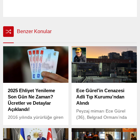
Benzer Konular
2025 Ehliyet Yenileme
Ece Gürel’in Cenazesi
Son Gün Ne Zaman?
Adli Tıp Kurumu’ndan
Ücretler ve Detaylar
Alındı
Açıklandı!
Peyzaj mimarı Ece Gürel
2016 yılında yürürlüğe giren
(36), Belgrad Ormanı’nda
yeni tip ehliyet
kaybolduktan 4 gün sonra
uygulamasıyla birlikte, eski
dün gece saat 01.15
sürücü belgelerinin
sıralarında sarp bir ormanlık