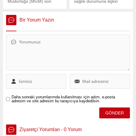
Müdürlüğü (MGM) son
sağlık durumuna ilişkin
değerlendirmelerine göre,
tedavi gördüğü Ümraniye
yurt genelinde parçalı ve
Eğitim ve Araştırma
çok bulutlu hava hakim
Hastanesi Başhekimi Prof.
Bir Yorum Yazın
olacak.
Dr. Necdet Sağlam
tarafından açıklama yapıldı.
Daha sonraki yorumlarımda kullanılması için adım, e-posta
adresim ve site adresim bu tarayıcıya kaydedilsin.
Ziyaretçi Yorumları - 0 Yorum