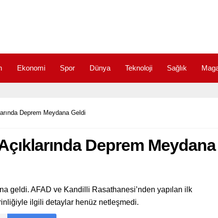
m
Ekonomi
Spor
Dünya
Teknoloji
Sağlık
Maga
klarında Deprem Meydana Geldi
l Açıklarında Deprem Meydana
na geldi. AFAD ve Kandilli Rasathanesi’nden yapılan ilk
liğiyle ilgili detaylar henüz netleşmedi.