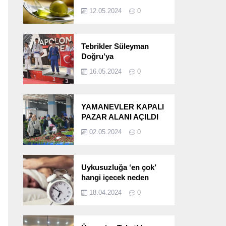
etkileri!
12.05.2024
0
Tebrikler Süleyman
Doğru’ya
16.05.2024
0
YAMANEVLER KAPALI
PAZAR ALANI AÇILDI
02.05.2024
0
Uykusuzluğa ‘en çok’
hangi içecek neden
oluyor?
18.04.2024
0