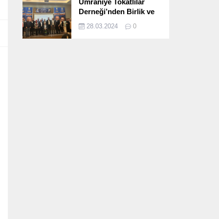
Ümraniye Tokatlılar
Derneği’nden Birlik ve
Beraberlik Dolu İftar
28.03.2024
0
Programı