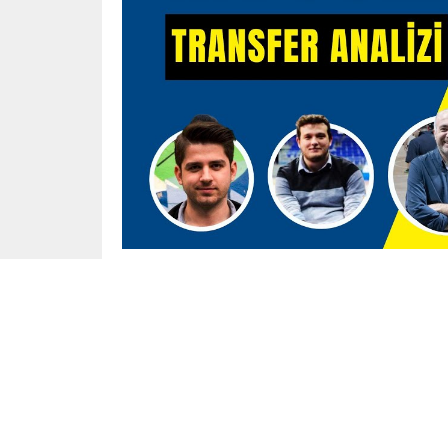
Spor
Yayınlama: 10.01.2025
Fenerbahçe Beko, tecrübeli gard Errick McColl
McCollum ile 2024-25 sezonunun sonuna kadar
McCollum, 22 Ocak 1988’de Ohio’da dünyaya gel
Netanya formasıyla başladı. Ardından Yunanist