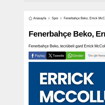
Anasayfa
Spor
Fenerbahçe Beko, Errick McCol
Fenerbahçe Beko, Err
Fenerbahçe Beko, tecrübeli gard Errick McCol
Paylaş
Tweetle
Gönder