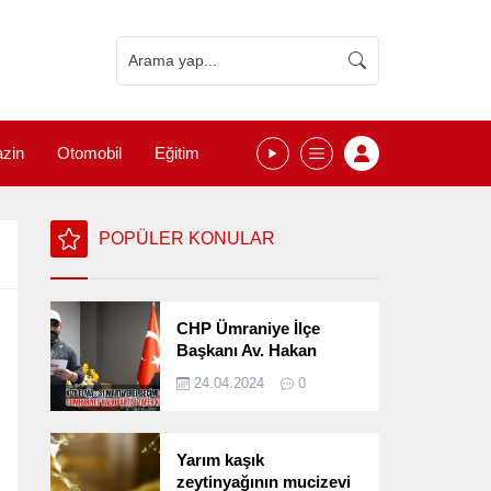
zin
Otomobil
Eğitim
POPÜLER KONULAR
CHP Ümraniye İlçe
Başkanı Av. Hakan
Kızılelma 31 Mart Yerel
24.04.2024
0
Seçimlerini
Değerlendirdi
Yarım kaşık
zeytinyağının mucizevi