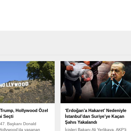
 Trump, Hollywood Özel
‘Erdoğan’a Hakaret’ Nedeniyle
ni Seçti
İstanbul’dan Suriye’ye Kaçan
Şahıs Yakalandı
 47. Başkanı Donald
Hollywood’da yaşanan
İçişleri Bakanı Ali Yerlikaya, AKP’li