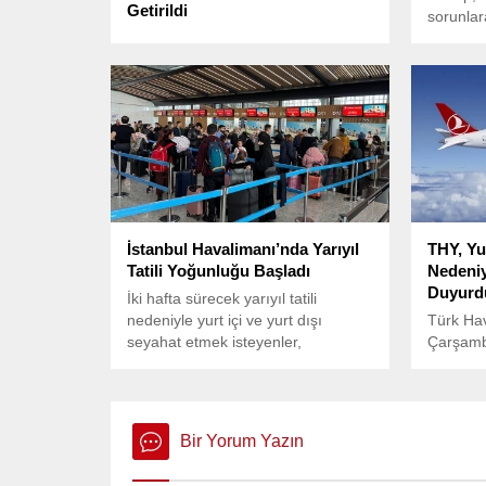
Getirildi
sorunla
Beyoğlu Kaptanpaşa Mahallesi’nde,
üç ünlü 
8 Ocak 2025 tarihinde saat 12.30
olarak a
sıralarında yaşanan olay, çevre
sakinlerini korku içinde bıraktı.
İstanbul Havalimanı’nda Yarıyıl
THY, Yu
Tatili Yoğunluğu Başladı
Nedeniyl
Duyurd
İki hafta sürecek yarıyıl tatili
nedeniyle yurt içi ve yurt dışı
Türk Hav
seyahat etmek isteyenler,
Çarşamb
çocuklarının karnelerini almasının
gerçekle
ardından İstanbul Havalimanı’na
nedeniyl
akın etti.
olduğunu
Bir Yorum Yazın