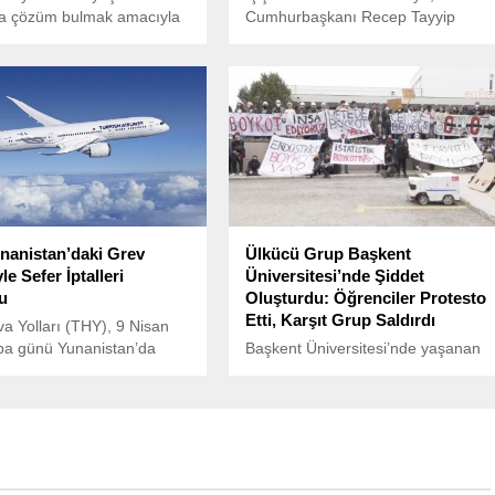
ra çözüm bulmak amacıyla
Cumhurbaşkanı Recep Tayyip
ismi “Hollywood Özel Elçisi”
Erdoğan’a hakaret ettiği tespit
tadı.
edilen T.G. adlı şahsın Suriye’de
yakalanarak gözaltına alındığını
duyurdu.
nanistan’daki Grev
Ülkücü Grup Başkent
e Sefer İptalleri
Üniversitesi’nde Şiddet
u
Oluşturdu: Öğrenciler Protesto
Etti, Karşıt Grup Saldırdı
a Yolları (THY), 9 Nisan
a günü Yunanistan’da
Başkent Üniversitesi’nde yaşanan
şecek genel grev
olaylar, ülkücü bir grubun şiddet
e bazı uçuşlarının iptal
eylemleriyle gölgelendi.
 açıkladı.