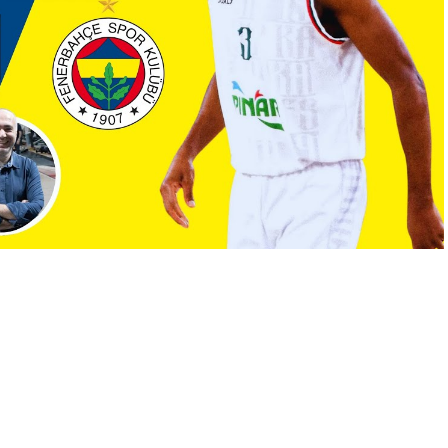
A
+
A
-
0
um’u kadrosuna kattığını duyurdu. Sarı-Lacivertli kulüp,
 anlaşma sağlandığını açıkladı.
di ve basketbol kariyerine 2010 yılında İsrail’de Elitzur
an, Çin ve Rusya gibi liglerde önemli başarılara imza atan