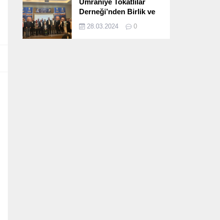
Ümraniye Tokatlılar
Derneği’nden Birlik ve
Beraberlik Dolu İftar
28.03.2024
0
Programı