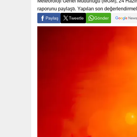
Meteoroloji Genel Müdürlüğü (MGM), 24 Hazir
raporunu paylaştı. Yapılan son değerlendirmel
Paylaş
Tweetle
Gönder