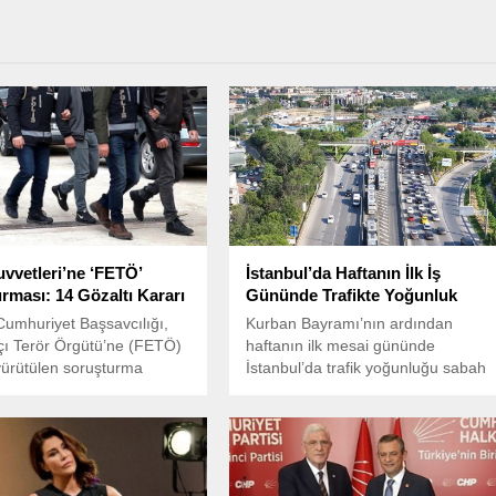
vvetleri’ne ‘FETÖ’
İstanbul’da Haftanın İlk İş
rması: 14 Gözaltı Kararı
Gününde Trafikte Yoğunluk
umhuriyet Başsavcılığı,
Kurban Bayramı’nın ardından
çı Terör Örgütü’ne (FETÖ)
haftanın ilk mesai gününde
yürütülen soruşturma
İstanbul’da trafik yoğunluğu sabah
nda Hava Kuvvetleri
saatlerinde kendini gösterdi.
lığı’ndaki yapılanmaya
4 şüpheli hakkında gözaltı
rdi.