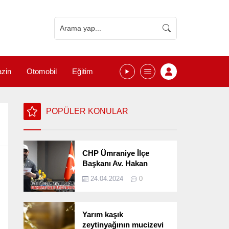
zin
Otomobil
Eğitim
POPÜLER KONULAR
CHP Ümraniye İlçe
Başkanı Av. Hakan
Kızılelma 31 Mart Yerel
24.04.2024
0
Seçimlerini
Değerlendirdi
Yarım kaşık
zeytinyağının mucizevi