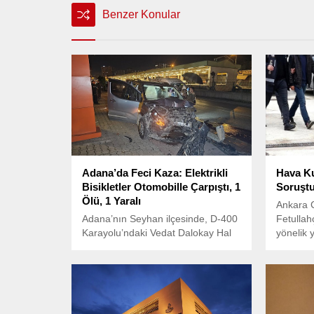
Benzer Konular
Adana’da Feci Kaza: Elektrikli
Hava Ku
Bisikletler Otomobille Çarpıştı, 1
Soruştu
Ölü, 1 Yaralı
Ankara C
Adana’nın Seyhan ilçesinde, D-400
Fetullah
Karayolu’ndaki Vedat Dalokay Hal
yönelik 
Kompleksi önünde bu sabah saat
kapsamı
05.00 sıralarında korkunç bir kaza
Komutan
meydana geldi.
ilişkin 1
kararı ve