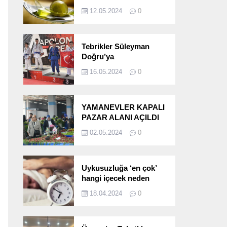
etkileri!
12.05.2024
0
Tebrikler Süleyman
Doğru’ya
16.05.2024
0
YAMANEVLER KAPALI
PAZAR ALANI AÇILDI
02.05.2024
0
Uykusuzluğa ‘en çok’
hangi içecek neden
oluyor?
18.04.2024
0