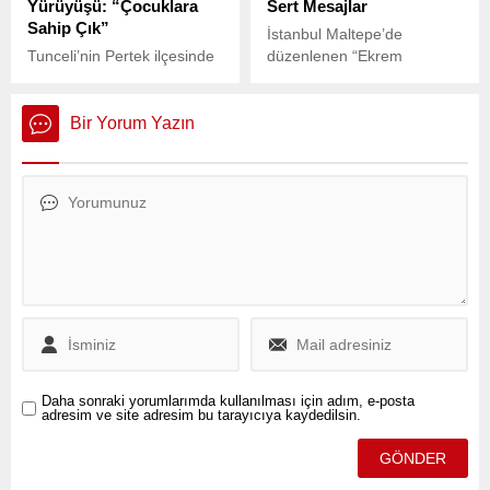
Yürüyüşü: “Çocuklara
Sert Mesajlar
Sahip Çık”
İstanbul Maltepe’de
Tunceli’nin Pertek ilçesinde
düzenlenen “Ekrem
meydana gelen çocuk
İmamoğlu’na Özgürlük
istismarı iddiası, yurttaşlar
Mitingi”nde Dilek İmamoğlu,
tarafından büyük bir tepkiyle
eşi Ekrem İmamoğlu’nun
Bir Yorum Yazın
karşılandı.
tutukluluğuna karşı sert bir
şekilde tepki gösterdi.
Daha sonraki yorumlarımda kullanılması için adım, e-posta
adresim ve site adresim bu tarayıcıya kaydedilsin.