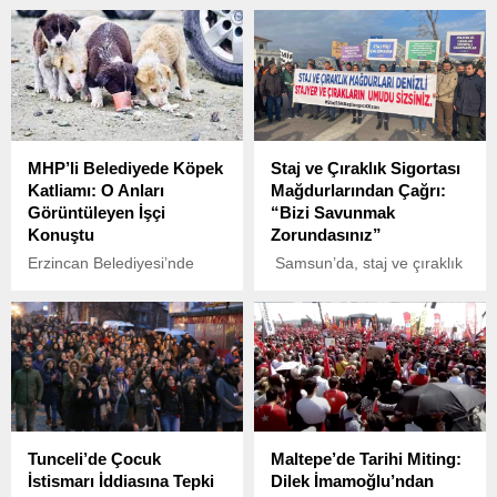
0,18 artışla 10.095,36
TBMM Başkanvekili ve DEM
puana çıkarak başlangıç
Parti İstanbul Milletvekili
yaptı.
Sırrı Süreyya Önder için
Taksim’deki Atatürk Kültür
Merkezi’nde (AKM)
düzenlenen veda töreninde
yumruklu saldırıya uğradı.
MHP’li Belediyede Köpek
Staj ve Çıraklık Sigortası
Törendeki duygu dolu anlar
Katliamı: O Anları
Mağdurlarından Çağrı:
bir anda gerginliğe dönüştü.
Görüntüleyen İşçi
“Bizi Savunmak
Konuştu
Zorundasınız”
Erzincan Belediyesi’nde
Samsun’da, staj ve çıraklık
yaşanan korkunç bir olayda,
sigortası mağdurları, Onur
sahipsiz köpeklerin bir
Anıtı önünde bir araya
çöplüğe gömülmesi
gelerek yaşadıkları
sırasında bazı köpeklerin
mağduriyeti duyurmak
canlı olarak gömüldüğü
adına basın açıklaması
iddia edildi.
yaptı.
Tunceli’de Çocuk
Maltepe’de Tarihi Miting:
İstismarı İddiasına Tepki
Dilek İmamoğlu’ndan