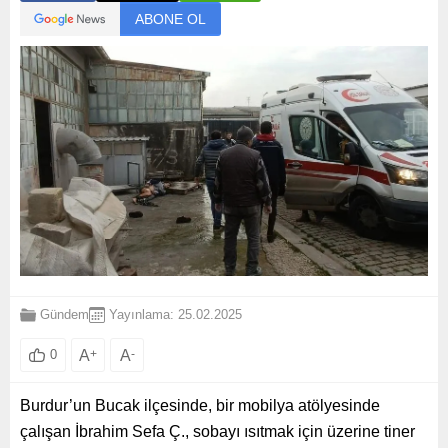
ABONE OL
Gündem
Yayınlama: 25.02.2025
A
+
A
-
0
Burdur’un Bucak ilçesinde, bir mobilya atölyesinde
çalışan İbrahim Sefa Ç., sobayı ısıtmak için üzerine tiner