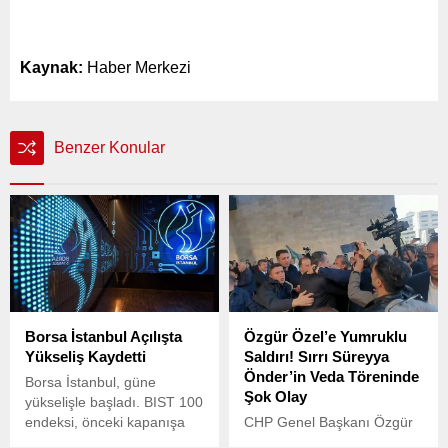
Kaynak:
Haber Merkezi
Benzer Konular
Borsa İstanbul Açılışta
Özgür Özel’e Yumruklu
Yükseliş Kaydetti
Saldırı! Sırrı Süreyya
Önder’in Veda Töreninde
Borsa İstanbul, güne
Şok Olay
yükselişle başladı. BIST 100
endeksi, önceki kapanışa
CHP Genel Başkanı Özgür
göre 18,38 puan ve yüzde
Özel, hayatını kaybeden