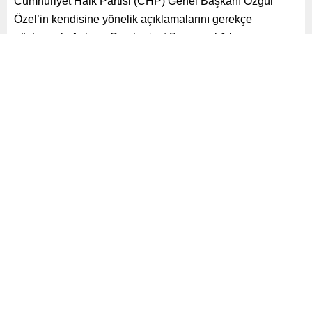
Cumhuriyet Halk Partisi (CHP) Genel Başkanı Özgür
Özel’in kendisine yönelik açıklamalarını gerekçe
göstererek, Ankara Cumhuriyet Başsavcılığı’na suç
duyurusunda bulundu.
Paylaş
Tweetle
Gönder
ABONE OL