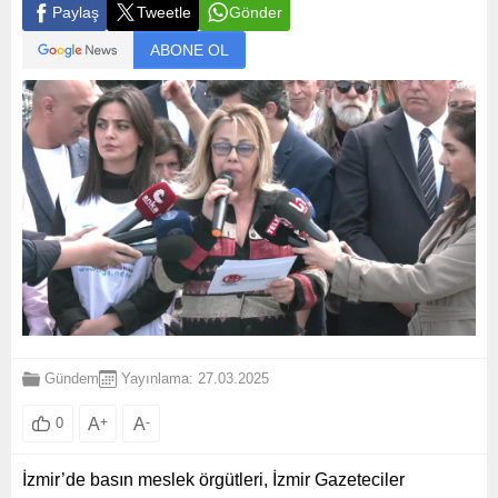
Paylaş
Tweetle
Gönder
ABONE OL
Gündem
Yayınlama: 27.03.2025
A
+
A
-
0
İzmir’de basın meslek örgütleri, İzmir Gazeteciler