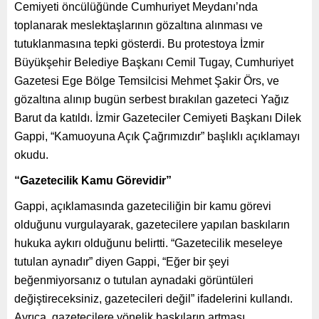
Cemiyeti öncülüğünde Cumhuriyet Meydanı’nda
toplanarak meslektaşlarının gözaltına alınması ve
tutuklanmasına tepki gösterdi. Bu protestoya İzmir
Büyükşehir Belediye Başkanı Cemil Tugay, Cumhuriyet
Gazetesi Ege Bölge Temsilcisi Mehmet Şakir Örs, ve
gözaltına alınıp bugün serbest bırakılan gazeteci Yağız
Barut da katıldı. İzmir Gazeteciler Cemiyeti Başkanı Dilek
Gappi, “Kamuoyuna Açık Çağrımızdır” başlıklı açıklamayı
okudu.
“Gazetecilik Kamu Görevidir”
Gappi, açıklamasında gazeteciliğin bir kamu görevi
olduğunu vurgulayarak, gazetecilere yapılan baskıların
hukuka aykırı olduğunu belirtti. “Gazetecilik meseleye
tutulan aynadır” diyen Gappi, “Eğer bir şeyi
beğenmiyorsanız o tutulan aynadaki görüntüleri
değiştireceksiniz, gazetecileri değil” ifadelerini kullandı.
Ayrıca, gazetecilere yönelik baskıların artması