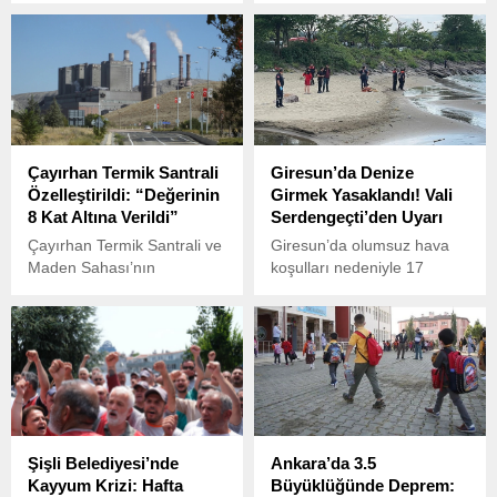
yaşındaki Sıla Yeniçeri’nin
hayatını kaybetti. Olay,
cinsel istismar ve şiddet
Gençlik Mahallesi 1315
sonucu hayatını
Sokak’taki 5 katlı bir
kaybetmesine ilişkin
apartmanın giriş katında
davanın ikinci duruşması
bulunan evde meydana
başladı.
geldi.
Çayırhan Termik Santrali
Giresun’da Denize
Özelleştirildi: “Değerinin
Girmek Yasaklandı! Vali
8 Kat Altına Verildi”
Serdengeçti’den Uyarı
Çayırhan Termik Santrali ve
Giresun’da olumsuz hava
Maden Sahası’nın
koşulları nedeniyle 17
özelleştirilmesi, işçilerin
Haziran Salı ve 18 Haziran
aylardır süren eylemlerine
Çarşamba günlerinde
rağmen gerçekleşti.
denize girmek yasaklandı.
Şişli Belediyesi’nde
Ankara’da 3.5
Kayyum Krizi: Hafta
Büyüklüğünde Deprem: