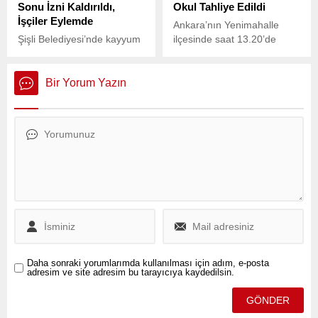
Sonu İzni Kaldırıldı,
Okul Tahliye Edildi
İşçiler Eylemde
Ankara’nın Yenimahalle
Şişli Belediyesi’nde kayyum
ilçesinde saat 13.20’de
yönetimiyle birlikte başlayan
meydana gelen 3.5
kriz derinleşiyor.
büyüklüğündeki deprem,
kısa süreli paniğe neden
Bir Yorum Yazın
oldu.
Daha sonraki yorumlarımda kullanılması için adım, e-posta
adresim ve site adresim bu tarayıcıya kaydedilsin.