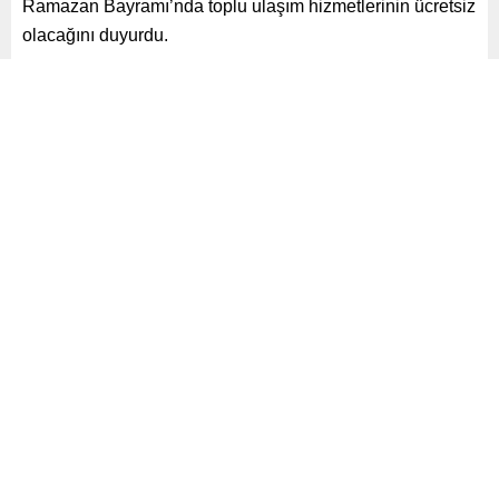
Ramazan Bayramı’nda toplu ulaşım hizmetlerinin ücretsiz
olacağını duyurdu.
Paylaş
Tweetle
Gönder
ABONE OL
Yayınlama: 27.03.2025
A
+
A
-
0