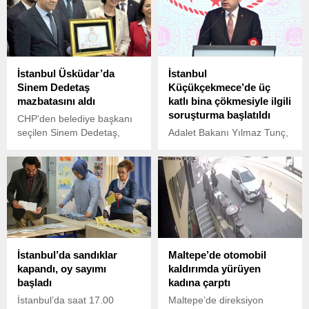
İstanbul Üsküdar’da
İstanbul
Sinem Dedetaş
Küçükçekmece’de üç
mazbatasını aldı
katlı bina çökmesiyle ilgili
soruşturma başlatıldı
CHP'den belediye başkanı
seçilen Sinem Dedetaş,
Adalet Bakanı Yılmaz Tunç,
Üsküdar'da mazbatasını
İstanbul Küçükçekmece'de
aldı. Dedetaş, Üsküdar'ın ilk
üç katlı binanın çökmesi
kadın belediye başkanı
olayıyla ilgili soruşturma
oldu.
başlatıldığını ve bir
başsavcıvekili, bir
Cumhuriyet savcısı ve 3
kişilik bir bilirkişi heyetinin
görevlendirildiğini açıkladı.
İstanbul’da sandıklar
Maltepe’de otomobil
Soruşturma titizlikle
kapandı, oy sayımı
kaldırımda yürüyen
yürütülmektedir.
başladı
kadına çarptı
İstanbul’da saat 17.00
Maltepe’de direksiyon