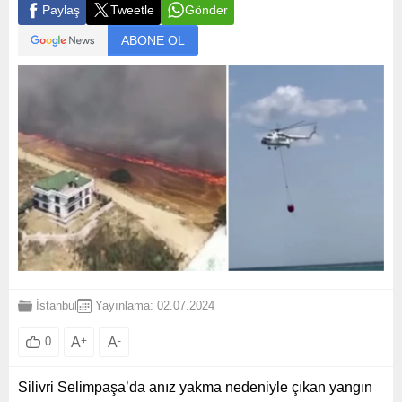
Paylaş
Tweetle
Gönder
ABONE OL
İstanbul
Yayınlama: 02.07.2024
A
+
A
-
0
Silivri Selimpaşa’da anız yakma nedeniyle çıkan yangın