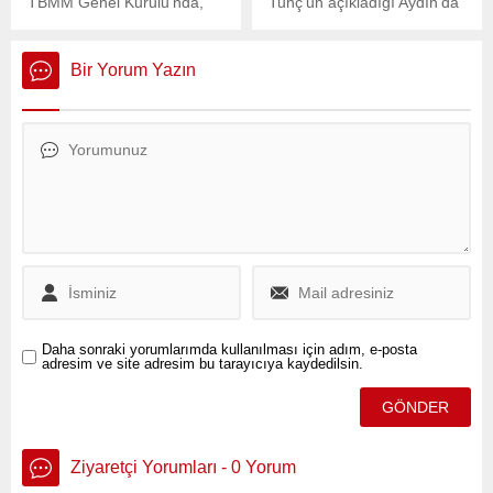
TBMM Genel Kurulu’nda,
Tunç’un açıkladığı Aydın’da
kamuoyunda “Süper İzin”
yapılacak yeni adliye binası
olarak anılan ve zeytinlik
projesine karşı tepki
alanların madencilik
büyüyor.
Bir Yorum Yazın
faaliyetlerine açılmasını
öngören Bazı Kanunlarda
Değişiklik Yapılmasına Dair
Kanun Teklifi’nin
görüşmeleri sürerken,
teklifin ilk 11 maddesi kabul
edildi.
Daha sonraki yorumlarımda kullanılması için adım, e-posta
adresim ve site adresim bu tarayıcıya kaydedilsin.
Ziyaretçi Yorumları - 0 Yorum