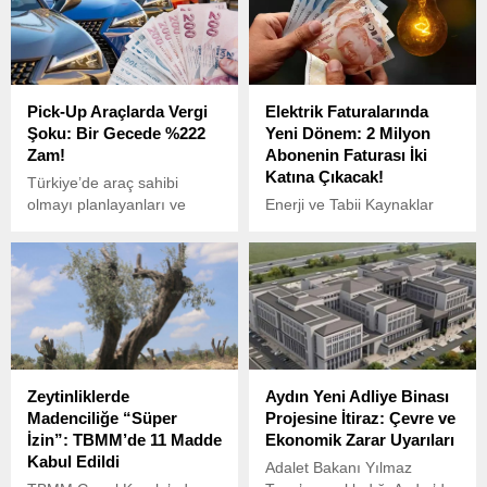
giden bir tur otobüsü
şarampole uçtu.
Pick-Up Araçlarda Vergi
Elektrik Faturalarında
Şoku: Bir Gecede %222
Yeni Dönem: 2 Milyon
Zam!
Abonenin Faturası İki
Katına Çıkacak!
Türkiye’de araç sahibi
olmayı planlayanları ve
Enerji ve Tabii Kaynaklar
ticari araç kullanıcılarını
Bakanı Alparslan Bayraktar,
yakından ilgilendiren yeni
elektrik faturalarındaki yeni
vergi düzenlemesiyle, pick-
tarife düzenlemesi hakkında
up araçlara uygulanan ÖTV
önemli açıklamalarda
oranı %4’ten %50’ye
bulundu.
çıkarıldı.
Zeytinliklerde
Aydın Yeni Adliye Binası
Madenciliğe “Süper
Projesine İtiraz: Çevre ve
İzin”: TBMM’de 11 Madde
Ekonomik Zarar Uyarıları
Kabul Edildi
Adalet Bakanı Yılmaz