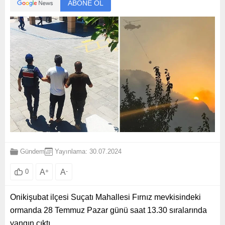
ABONE OL
Gündem
Yayınlama: 30.07.2024
A
+
A
-
0
Onikişubat ilçesi Suçatı Mahallesi Fırnız mevkisindeki
ormanda 28 Temmuz Pazar günü saat 13.30 sıralarında
yangın çıktı.