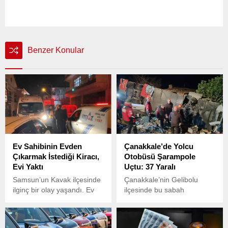
Benzer Konular
Ev Sahibinin Evden
Çanakkale’de Yolcu
Çıkarmak İstediği Kiracı,
Otobüsü Şarampole
Evi Yaktı
Uçtu: 37 Yaralı
Samsun’un Kavak ilçesinde
Çanakkale’nin Gelibolu
ilginç bir olay yaşandı. Ev
ilçesinde bu sabah
sahibi N.D., kiracısı
saatlerinde meydana gelen
U.K.’den evden çıkmasını
trafik kazasında,
istedi.
Yunanistan’dan İzmir’e