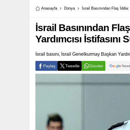
Anasayfa
Dünya
İsrail Basınından Flaş İddi
İsrail Basınından Fl
Yardımcısı İstifasını
İsrail basını, İsrail Genelkurmay Başkan Yard
Paylaş
Tweetle
Gönder