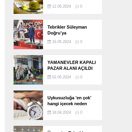
etkileri!
12.05.2024
0
Tebrikler Süleyman
Doğru’ya
16.05.2024
0
YAMANEVLER KAPALI
PAZAR ALANI AÇILDI
02.05.2024
0
Uykusuzluğa ‘en çok’
hangi içecek neden
oluyor?
18.04.2024
0