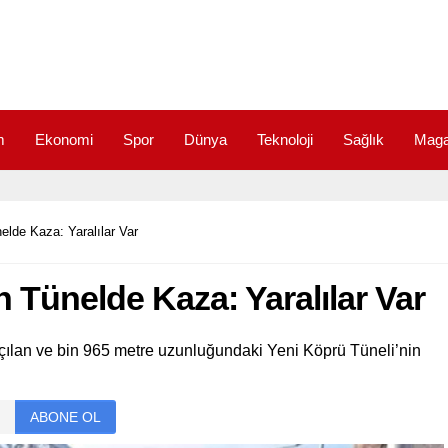
m
Ekonomi
Spor
Dünya
Teknoloji
Sağlık
Maga
elde Kaza: Yaralılar Var
n Tünelde Kaza: Yaralılar Var
açılan ve bin 965 metre uzunluğundaki Yeni Köprü Tüneli’nin
ABONE OL