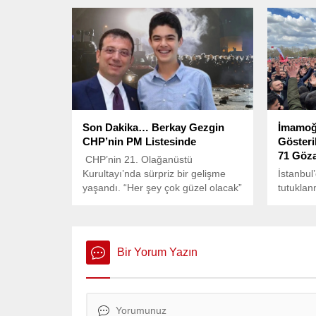
yok, siyasi iktidara el koymak
binasında
zorundayız” dedi.
ödenmey
eyleme g
Son Dakika… Berkay Gezgin
İmamoğ
CHP’nin PM Listesinde
Gösteri
71 Göza
CHP’nin 21. Olağanüstü
Kurultayı’nda sürpriz bir gelişme
İstanbu
yaşandı. “Her şey çok güzel olacak”
tutuklan
sloganının mimarlarından Berkay
amacıyla
Gezgin, Parti Meclisi (PM)
yurttaşla
listesinde yer aldı.
operasyo
Bir Yorum Yazın