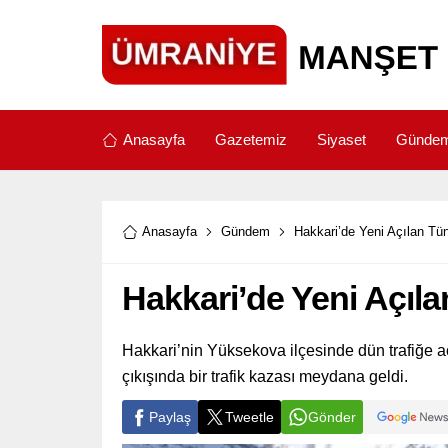
Anasayfa
Gazetemiz
Siyaset
Günde
Anasayfa
Gündem
Hakkari’de Yeni Açılan Tün
Hakkari’de Yeni Açıla
Hakkari’nin Yüksekova ilçesinde dün trafiğe 
çıkışında bir trafik kazası meydana geldi.
Paylaş
Tweetle
Gönder