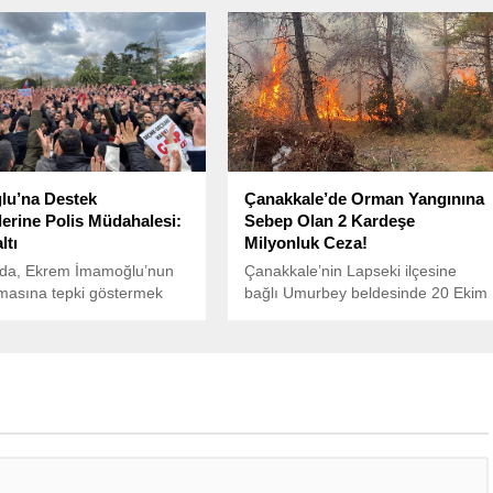
 çalışan işçiler,
en maaşları için yeniden
eçti.
lu’na Destek
Çanakkale’de Orman Yangınına
lerine Polis Müdahalesi:
Sebep Olan 2 Kardeşe
ltı
Milyonluk Ceza!
l’da, Ekrem İmamoğlu’nun
Çanakkale’nin Lapseki ilçesine
masına tepki göstermek
bağlı Umurbey beldesinde 20 Ekim
 sokaklara dökülen
tarihinde çıkan orman yangını,
ra yönelik polis
rüzgarın etkisiyle kısa sürede geniş
nu gerçekleştirildi.
bir alana yayıldı.