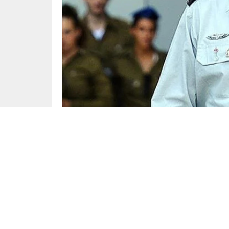
Dünya
Yayınlama: 11.01.2025
İsrail basını, İsrail Genelkurmay Başkan Yard
Mektubunda, Gazze’deki çatışmaların yoğunluğu
göstererek görevden ayrılmak istediğini belirttiğ
Baram, istifa mektubunda, normalde iki yıl olan