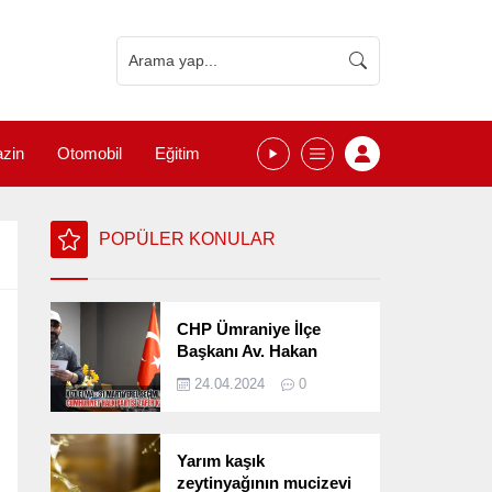
zin
Otomobil
Eğitim
POPÜLER KONULAR
CHP Ümraniye İlçe
Başkanı Av. Hakan
Kızılelma 31 Mart Yerel
24.04.2024
0
Seçimlerini
Değerlendirdi
Yarım kaşık
zeytinyağının mucizevi