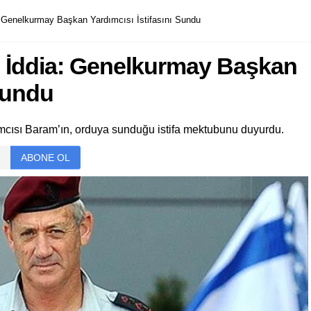
a: Genelkurmay Başkan Yardımcısı İstifasını Sundu
aş İddia: Genelkurmay Başkan
 Sundu
ımcısı Baram’ın, orduya sunduğu istifa mektubunu duyurdu.
ABONE OL