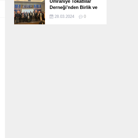
Ümraniye Tokatlılar
Derneği’nden Birlik ve
Beraberlik Dolu İftar
28.03.2024
0
Programı