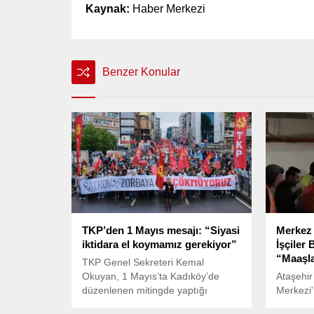
Kaynak:
Haber Merkezi
Benzer Konular
TKP’den 1 Mayıs mesajı: “Siyasi
Merkez 
iktidara el koymamız gerekiyor”
İşçiler
“Maaşla
TKP Genel Sekreteri Kemal
Okuyan, 1 Mayıs’ta Kadıköy’de
Ataşehir
düzenlenen mitingde yaptığı
Merkezi’
konuşmada, “Asalaklara ihtiyacımız
Cumhuri