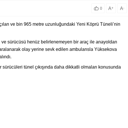
A
+
A
-
0
açılan ve bin 965 metre uzunluğundaki Yeni Köprü Tüneli’nin
sı ve sürücüsü henüz belirlenemeyen bir araç ile anayoldan
i yaralanarak olay yerine sevk edilen ambulansla Yüksekova
alındı.
ler sürücüleri tünel çıkışında daha dikkatli olmaları konusunda