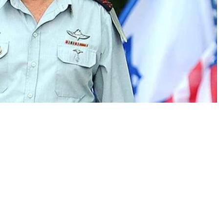
A
+
A
-
0
ımcısı Baram’ın, orduya sunduğu istifa mektubunu duyurdu.
nun azalmasını ve orduya yaptığı sınırlı katkıyı gerekçe
i ifade ediliyor.
 görev süresinin, Gazze’ye yapılan saldırılar nedeniyle altı ay