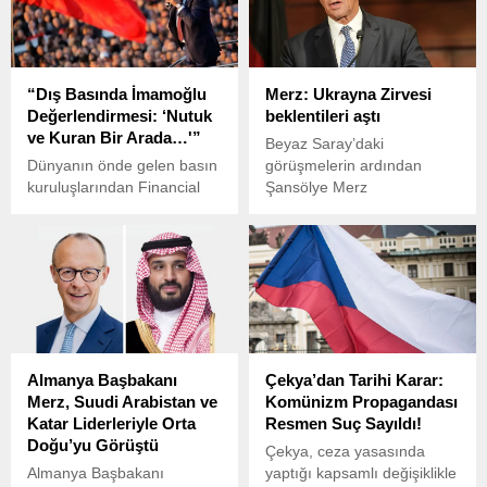
“Dış Basında İmamoğlu
Merz: Ukrayna Zirvesi
Değerlendirmesi: ‘Nutuk
beklentileri aştı
ve Kuran Bir Arada…'”
Beyaz Saray’daki
Dünyanın önde gelen basın
görüşmelerin ardından
kuruluşlarından Financial
Şansölye Merz
Times (FT), İstanbul
memnuniyetini dile getirdi.
Büyükşehir Belediye
Ukrayna’da barışa giden
Başkanı Ekrem İmamoğlu
yolda ilerleme gördüğünü
hakkında bir analiz
belirtti.
yayınladı.
Almanya Başbakanı
Çekya’dan Tarihi Karar:
Merz, Suudi Arabistan ve
Komünizm Propagandası
Katar Liderleriyle Orta
Resmen Suç Sayıldı!
Doğu’yu Görüştü
Çekya, ceza yasasında
Almanya Başbakanı
yaptığı kapsamlı değişiklikle