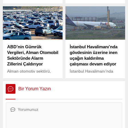
Friedrich Merz, Suudi
komünizm propagandası ve
Arabistan Veliaht Prensi
örgütlenmesini resmi olarak
Muhammed bin Selman ve
yasakladı.
Katar Emiri Şeyh Temim bin
Hamed Al Sani ile telefonda
görüşerek Orta Doğu’daki
son gelişmeleri
değerlendirdi.
ABD’nin Gümrük
İstanbul Havalimanı’nda
Vergileri, Alman Otomobil
gövdesinin üzerine inen
Sektöründe Alarm
uçağın kaldırılma
Zillerini Çaldırıyor
çalışması devam ediyor
Alman otomotiv sektörü,
İstanbul Havalimanı'nda
ABD’nin uyguladığı gümrük
Fedex Havayolları'na ait
tarifeleri nedeniyle tarihinin
kargo uçağının ön iniş
en büyük belirsizlik
takımları açılmayınca gövde
Bir Yorum Yazın
dönemlerinden birini
üzerine piste iniş yaptı.
yaşıyor.
Uçak sürtünme sonucu alev
aldı ancak ekiplerin
müdahalesiyle yangın
söndürüldü. Ölen ya da
yaralanan olmadı. İGA