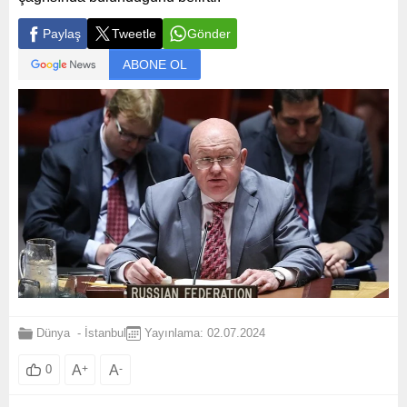
Paylaş
Tweetle
Gönder
ABONE OL
Dünya
-
İstanbul
Yayınlama: 02.07.2024
A
+
A
-
0