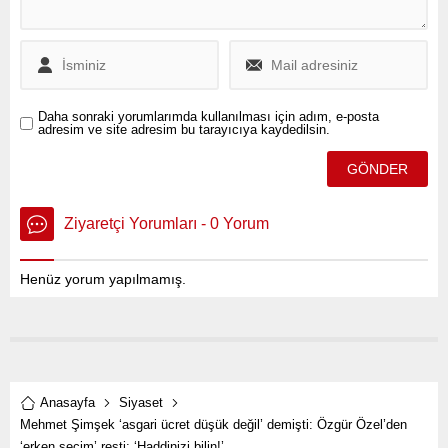
İstanbul Havalimanı
Kurtarma ve Yangınla
Mücadele ekibi (AFF) uçağı
kaldırma çalışmalarına
devam ediyor.
Daha sonraki yorumlarımda kullanılması için adım, e-posta
adresim ve site adresim bu tarayıcıya kaydedilsin.
Ziyaretçi Yorumları - 0 Yorum
Henüz yorum yapılmamış.
Anasayfa
Siyaset
Mehmet Şimşek ‘asgari ücret düşük değil’ demişti: Özgür Özel’den
‘erken seçim’ resti: ‘Haddinizi bilin!’