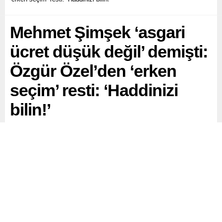
Mehmet Şimşek ‘asgari
ücret düşük değil’ demişti:
Özgür Özel’den ‘erken
seçim’ resti: ‘Haddinizi
bilin!’
CHP Genel Başkanı Özgür Özel, Hazine ve Maliye
Bakanı Mehmet Şimşek’in “Türkiye’de asgari ücret düşük
değildir” sözlerine erken seçim resti çekti ve “Eğer geçim
yoksa, seçim vardır, geçim olmazsa seçim olacaktır.
Sesimizi duymayana o sesi duyururuz” dedi.
Paylaş
Tweetle
Gönder