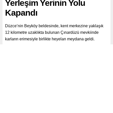
Yerleşim Yerinin Yolu
Kapandı
Düzce’nin Beyköy beldesinde, kent merkezine yaklaşık
12 kilometre uzaklıkta bulunan Çınardüzü mevkiinde
karların erimesiyle birlikte heyelan meydana geldi.
Paylaş
Tweetle
Gönder
ABONE OL