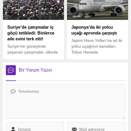
uçakların ülkeye inişini
kabul etmesinin ardından
tırmandı.
Suriye’de çatışmalar iç
Japonya’da iki yolcu
göçü tetikledi: Binlerce
uçağı apronda çarpıştı
aile evini terk etti!
Japon Hava Yolları’na ait iki
Suriye’nin güneyinde
yolcu uçağının kanatları,
yaşanan çatışmalar, ülkede
Tokyo Haneda
yeni bir iç göç dalgasına yol
Havalimanı’nda aprona
açtı. Özellikle Süveyda
giriş-çıkış sırasında çarpıştı.
kentinde Bedevi aşiretleri ile
Yaralanan kimsenin
Bir Yorum Yazın
Dürzi topluluğu arasında
olmadığı kaza nedeniyle bir
patlak veren silahlı gerilim,
uçuşun iptal edildiği
binlerce kişinin evlerini terk
açıklandı.
etmesine neden oldu.