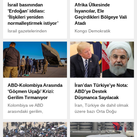
İsrail basınından
Afrika Ülkesinde
‘Erdoğan’ iddiası:
İsyancılar, Ele
‘İlişkileri yeniden
Geçirdikleri Bölgeye Vali
normalleştirmek istiyor’
Atadı
İsrail gazetelerinden
Kongo Demokratik
Maariv'de yayınlanan bir
Cumhuriyeti (KDC) iç
haberde, Türkiye'nin İsrail'le
savaşında M23 isyancı
ilişkileri yeniden
grubunun siyası kanadı
normalleştirmek istediği ileri
Kongo Nehri İttifakı (AFC),
sürüldü.
Kuzey-Kivu eyaletindeki
idari yapıyı yeniden
düzenlediğini duyurdu.
ABD-Kolombiya Arasında
İran’dan Türkiye’ye Nota:
‘Göçmen Uçağı’ Krizi:
ABD’ye Destek
Gerilim Tırmanıyor
Düşmanca Sayılacak
Kolombiya ve ABD
İran, Türkiye de dahil olmak
arasındaki gerilim,
üzere bazı Orta Doğu
Kolombiya Cumhurbaşkanı
ülkelerine resmi bir nota
Gustavo Petro’nun,
gönderdi.
ABD’den sınır dışı edilen
göçmenleri taşıyan