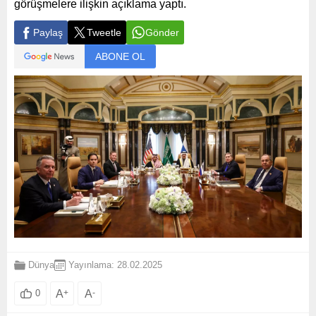
görüşmelere ilişkin açıklama yaptı.
Paylaş
Tweetle
Gönder
ABONE OL
Dünya
Yayınlama: 28.02.2025
A
+
A
-
0