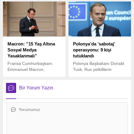
Ukrayna'ya 30 adet F-16
kendini de yaraladı.
göndereceğini açıkladı.
Soruşturmanın devam ettiği
saldırıda bilanço üzücü
oldu.
Macron: “15 Yaş Altına
Polonya’da ‘sabotaj’
Sosyal Medya
operasyonu: 9 kişi
Yasaklanmalı”
tutuklandı
Fransa Cumhurbaşkanı
Polonya Başbakanı Donald
Emmanuel Macron,
Tusk, Rus yetkililerin
çocukların sosyal medya
talimatıyla Polonya’da çeşitli
kullanımına ilişkin çarpıcı bir
sabotaj eylemleri
açıklamada bulundu.
gerçekleştiren 9 kişinin
Bir Yorum Yazın
tutuklandığını açıkladı.