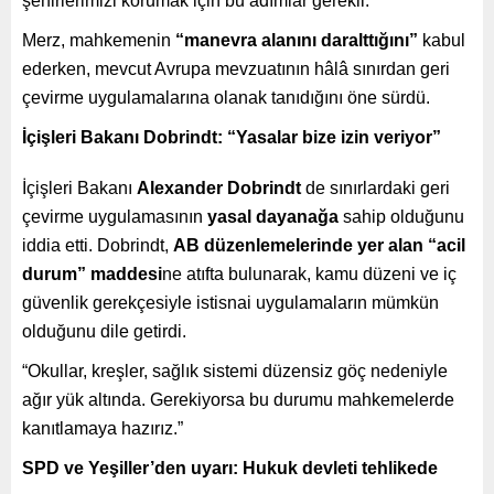
şehirlerimizi korumak için bu adımlar gerekli.”
Merz, mahkemenin
“manevra alanını daralttığını”
kabul
ederken, mevcut Avrupa mevzuatının hâlâ sınırdan geri
çevirme uygulamalarına olanak tanıdığını öne sürdü.
İçişleri Bakanı Dobrindt: “Yasalar bize izin veriyor”
İçişleri Bakanı
Alexander Dobrindt
de sınırlardaki geri
çevirme uygulamasının
yasal dayanağa
sahip olduğunu
iddia etti. Dobrindt,
AB düzenlemelerinde yer alan “acil
durum” maddesi
ne atıfta bulunarak, kamu düzeni ve iç
güvenlik gerekçesiyle istisnai uygulamaların mümkün
olduğunu dile getirdi.
“Okullar, kreşler, sağlık sistemi düzensiz göç nedeniyle
ağır yük altında. Gerekiyorsa bu durumu mahkemelerde
kanıtlamaya hazırız.”
SPD ve Yeşiller’den uyarı: Hukuk devleti tehlikede