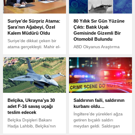
Suriye’de Sürpriz Atama:
80 Yıllık Sır Gün Yüzüne
Şara’nın Ağabeyi, Özel
Çıktı: Batık Uçak
Kalem Müdürü Oldu
Gemisinde Gizemli Bir
Otomobil Bulundu
Suriye’de dikkat çeken bir
atama gerçekleşti. Mahir el-
ABD Okyanus Araştırma
Şara, geçtiğimiz Cumartesi
Kurumu (NOAA), 19-20
günü Suriye
Nisan 2025 tarihlerinde
Cumhurbaşkanlığı Genel
gerçekleştirdiği denizaltı
Sekreterliği görevine
keşif görevinde, II. Dünya
getirildi.
Savaşı’nda batan ünlü uçak
gemisi USS Yorktown’un kıç
güvertesinde şaşırtıcı bir
bulguya ulaştı: 1940 model
Belçika, Ukrayna’ya 30
Saldırının faili, saldırının
bir Ford Super Deluxe
adet F-16 savaş uçağı
kurbanı oldu…
Woody.
teslim edecek
İngiltere’de yürekleri ağza
Belçika Dışişleri Bakanı
getiren bıçaklı saldırı
Hadja Lahbib, Belçika'nın
meydan geldi. Saldırgan
2028 yılına kadar
etrafındakilere saldırırken