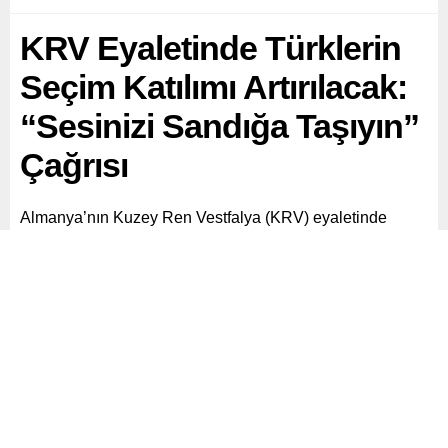
KRV Eyaletinde Türklerin
Seçim Katılımı Artırılacak:
“Sesinizi Sandığa Taşıyın”
Çağrısı
Almanya’nın Kuzey Ren Vestfalya (KRV) eyaletinde
2025’te yapılacak yerel seçimlerde, Türk kökenli
seçmenlerin katılımını artırmak amacıyla bilimsel temelli
bir çalışma başlatıldı.
Paylaş
Tweetle
Gönder
ABONE OL