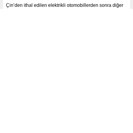
Çin’den ithal edilen elektrikli otomobillerden sonra diğer
yakıt türlerine de ek vergi getirilmesine yönelik tartışmalar
sürüyor.
Paylaş
Tweetle
Gönder
ABONE OL
Otomobil
Yayınlama: 10.06.2024