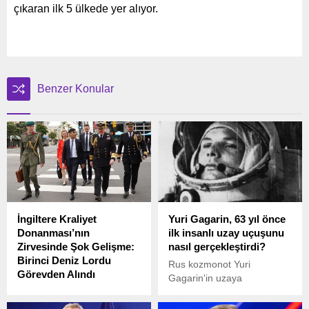
çıkaran ilk 5 ülkede yer alıyor.
Benzer Konular
İngiltere Kraliyet
Yuri Gagarin, 63 yıl önce
Donanması’nın
ilk insanlı uzay uçuşunu
Zirvesinde Şok Gelişme:
nasıl gerçekleştirdi?
Birinci Deniz Lordu
Rus kozmonot Yuri
Görevden Alındı
Gagarin'in uzaya
İngiltere Kraliyet
gerçekleştirdiği tarihi
Donanması’nın en üst
yolculuğun ardından tam 63