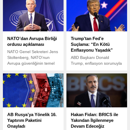
düzey komutanı Amiral Sir
yıl geçti. Köylü bir çiftin oğlu
Ben Key, görevden alındı. 8
olarak dünyaya gelen
Kasım 2021’den bu yana
Gagarin, isimsiz biri olarak
Birinci Deniz Lordu olarak
uzaya çıktı ancak geri
görev yapan Key’in, 80.
dönüşünde gezegenin en
Zafer Günü kapsamında
ünlü insanıydı. Ancak
NATO’dan Avrupa Birliği
Trump’tan Fed’e
The Mall’da düzenlenen
Gagarin, bu yolculuk ile
ordusu açıklaması
Suçlama: “En Kötü
törende diğer üst düzey
neleri göze aldığının
Enflasyonu Yaşadık”
askeri yetkililerin arasında
farkında bile değildi.
NATO Genel Sekreteri Jens
yer almaması dikkat
Stoltenberg, NATO'nun
ABD Başkanı Donald
çekmişti.
Avrupa güvenliğinin temel
Trump, enflasyon sorunuyla
taşı olduğunu ve öyle de
ilgili olarak, Fed Başkanı
kalacağını söyledi.
Jerome Powell’ı suçladı ve
ABD’nin tarihindeki en kötü
enflasyonu yaşadığını
belirtti.
AB Rusya’ya Yönelik 16.
Hakan Fidan: BRICS ile
Yaptırım Paketini
Yakından İlgilenmeye
Onayladı
Devam Edeceğiz