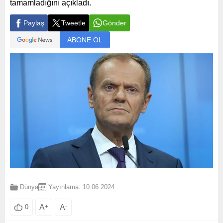
tamamladığını açıkladı.
Paylaş
Tweetle
Gönder
ABONE OL
Dünya
Yayınlama: 10.06.2024
A
+
A
-
0