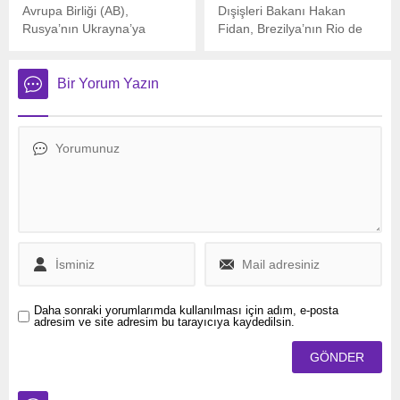
Avrupa Birliği (AB),
Dışişleri Bakanı Hakan
Rusya’nın Ukrayna’ya
Fidan, Brezilya’nın Rio de
yönelik saldırılarının yıl
Janeiro kentinde
dönümü yaklaşırken,
düzenlenen 17. BRICS
Rusya’ya yönelik 16.
Zirvesi sonrası gündeme
Bir Yorum Yazın
yaptırım paketini
dair kapsamlı
onayladığını duyurdu.
değerlendirmelerde
bulundu.
Daha sonraki yorumlarımda kullanılması için adım, e-posta
adresim ve site adresim bu tarayıcıya kaydedilsin.