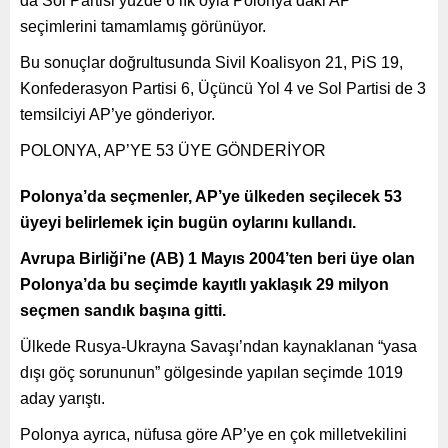
da Sol Partisi yüzde 6’lık oyla Polonya’daki AP
seçimlerini tamamlamış görünüyor.
Bu sonuçlar doğrultusunda Sivil Koalisyon 21, PiS 19,
Konfederasyon Partisi 6, Üçüncü Yol 4 ve Sol Partisi de 3
temsilciyi AP’ye gönderiyor.
POLONYA, AP’YE 53 ÜYE GÖNDERİYOR
Polonya’da seçmenler, AP’ye ülkeden seçilecek 53
üyeyi belirlemek için bugün oylarını kullandı.
Avrupa Birliği’ne (AB) 1 Mayıs 2004’ten beri üye olan
Polonya’da bu seçimde kayıtlı yaklaşık 29 milyon
seçmen sandık başına gitti.
Ülkede Rusya-Ukrayna Savaşı’ndan kaynaklanan “yasa
dışı göç sorununun” gölgesinde yapılan seçimde 1019
aday yarıştı.
Polonya ayrıca, nüfusa göre AP’ye en çok milletvekilini