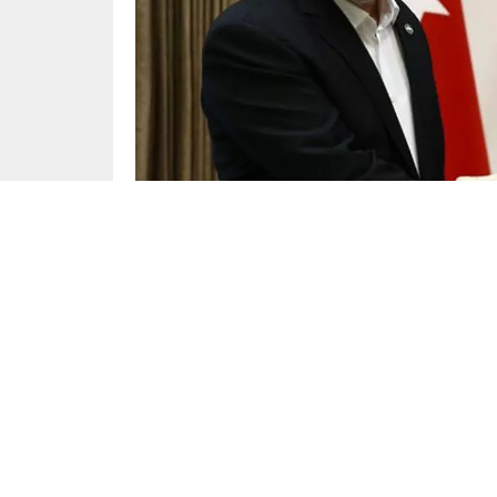
Siyaset
Yayınlama: 03.06.2025
AKP Genel Başkanı ve Cumhurbaşkanı Recep 
Partisi (HÜDA PAR) Genel Başkanı Zekeriya Ya
Görüşme basına kapalı gerçekleşti. Erdoğan
kabul etmişti. İletişim Başkanlığı kabulle ilgili