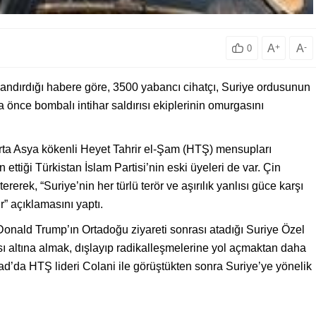
A
+
A
-
0
yandırdığı habere göre, 3500 yabancı cihatçı, Suriye ordusunun
 önce bombalı intihar saldırısı ekiplerinin omurgasını
Orta Asya kökenli Heyet Tahrir el-Şam (HTŞ) mensupları
an ettiği Türkistan İslam Partisi’nin eski üyeleri de var. Çin
rerek, “Suriye’nin her türlü terör ve aşırılık yanlısı güce karşı
r” açıklamasını yaptı.
onald Trump’ın Ortadoğu ziyareti sonrası atadığı Suriye Özel
ısı altına almak, dışlayıp radikalleşmelerine yol açmaktan daha
ad’da HTŞ lideri Colani ile görüştükten sonra Suriye’ye yönelik