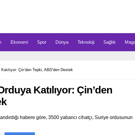
m
Ekonomi
Spor
Dünya
Teknoloji
Sağlık
Maga
 Katılıyor: Çin’den Tepki, ABD’den Destek
 Orduya Katılıyor: Çin’den
ek
yandırdığı habere göre, 3500 yabancı cihatçı, Suriye ordusunun