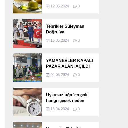
etkileri!
12.05.2024
0
Tebrikler Süleyman
Doğru’ya
16.05.2024
0
YAMANEVLER KAPALI
PAZAR ALANI AÇILDI
02.05.2024
0
Uykusuzluğa ‘en çok’
hangi içecek neden
oluyor?
18.04.2024
0