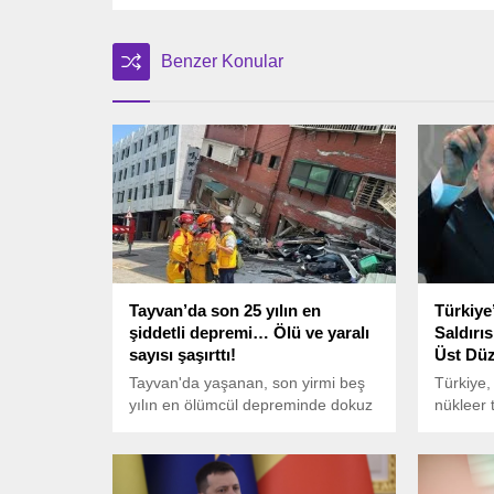
Benzer Konular
Tayvan’da son 25 yılın en
Türkiye
şiddetli depremi… Ölü ve yaralı
Saldırıs
sayısı şaşırttı!
Üst Düz
Tayvan'da yaşanan, son yirmi beş
Türkiye,
yılın en ölümcül depreminde dokuz
nükleer 
kişi hayatını kaybederken, kurtarma
gerçekleş
ekipleri çöken yapı ve tünellerin
resmi tep
enkazında mahsur kalan 77 kişiyi
aracılığı
kurtarmak için çalışıyor. Büyüklüğü