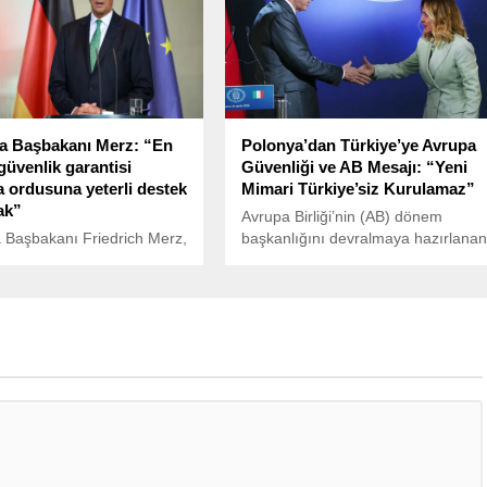
a Başbakanı Merz: “En
Polonya’dan Türkiye’ye Avrupa
güvenlik garantisi
Güvenliği ve AB Mesajı: “Yeni
 ordusuna yeterli destek
Mimari Türkiye’siz Kurulamaz”
ak”
Avrupa Birliği’nin (AB) dönem
 Başbakanı Friedrich Merz,
başkanlığını devralmaya hazırlana
için en önemli güvenlik
Polonya, Türkiye’ye önemli
inin orduya sağlanacak
mesajlar verdi.
lduğunu belirtti. Merz,
rüşmeleri için Cenevre’yi