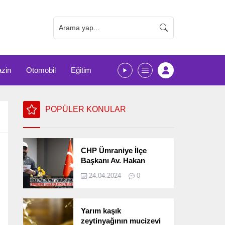
zin
Otomobil
Eğitim
POPÜLER KONULAR
CHP Ümraniye İlçe
Başkanı Av. Hakan
Kızılelma 31 Mart Yerel
24.04.2024
0
Seçimlerini
Değerlendirdi
Yarım kaşık
zeytinyağının mucizevi