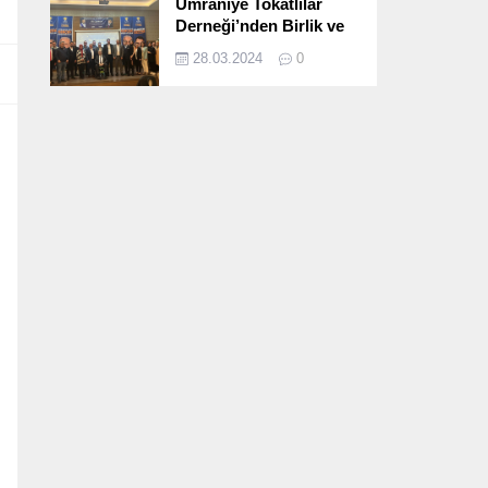
Ümraniye Tokatlılar
Derneği’nden Birlik ve
Beraberlik Dolu İftar
28.03.2024
0
Programı