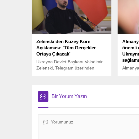
7.2 olan deprem, doğudaki Hualien
ilçesi kıyısının açıklarında meydana
geldi ve yerel saatle sabah 8
sularında tüm bölgede hissedildi.
Zelenski’den Kuzey Kore
Almany
Açıklaması: ‘Tüm Gerçekler
önemli 
Ortaya Çıkacak’
Ukrayna
sağlam
Ukrayna Devlet Başkanı Volodimir
Zelenski, Telegram üzerinden
Almanya
yaptığı bir açıklamada, Ukrayna
Ukrayna 
Güvenlik Servisi’nin (SBU) esir
garantis
alınan Kuzey Koreli askerlerle
destek o
yürüttüğü soruşturma sürecine
barış gö
Bir Yorum Yazın
ilişkin yeni bilgiler paylaştı.
önerdi.