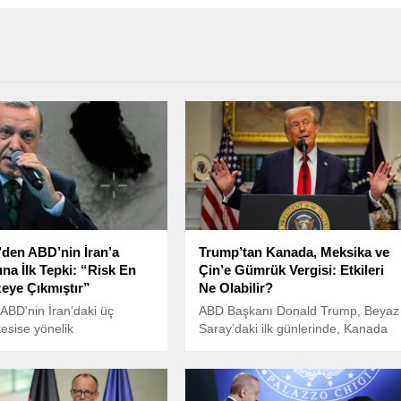
’den ABD’nin İran’a
Trump’tan Kanada, Meksika ve
ına İlk Tepki: “Risk En
Çin’e Gümrük Vergisi: Etkileri
eye Çıkmıştır”
Ne Olabilir?
 ABD’nin İran’daki üç
ABD Başkanı Donald Trump, Beyaz
tesise yönelik
Saray’daki ilk günlerinde, Kanada
tirdiği saldırıya ilişkin ilk
ve Meksika’ya yüzde 25, Çin’e ise
kisini Dışişleri Bakanlığı
yüzde 10 gümrük vergisi
yla verdi.
uygulanacağını açıkladı.