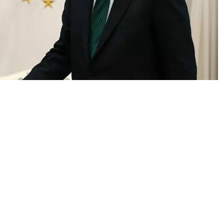
A
+
A
-
0
Tayyip Erdoğan, Cumhurbaşkanlığı Külliyesi’nde Hür Dava
pıcıoğlu’nu kabul etti.
, görüşmeden önce DSP Genel Başkanı Önder Aksakal’ı da
 açıklama yaptı.