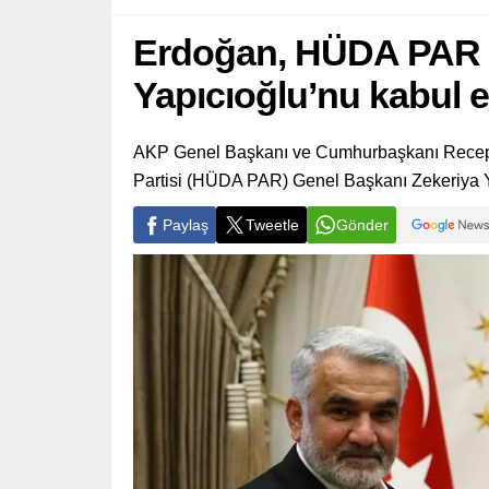
Erdoğan, HÜDA PAR G
Yapıcıoğlu’nu kabul et
AKP Genel Başkanı ve Cumhurbaşkanı Recep 
Partisi (HÜDA PAR) Genel Başkanı Zekeriya Ya
Paylaş
Tweetle
Gönder