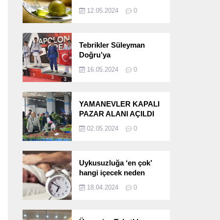
etkileri!
12.05.2024
0
Tebrikler Süleyman
Doğru’ya
16.05.2024
0
YAMANEVLER KAPALI
PAZAR ALANI AÇILDI
02.05.2024
0
Uykusuzluğa ‘en çok’
hangi içecek neden
oluyor?
18.04.2024
0