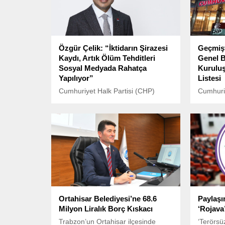
Özgür Çelik: “İktidarın Şirazesi
Geçmiş
Kaydı, Artık Ölüm Tehditleri
Genel B
Sosyal Medyada Rahatça
Kuruluş
Yapılıyor”
Listesi
Cumhuriyet Halk Partisi (CHP)
Cumhuriy
İstanbul İl Başkanı Özgür Çelik,
Türkiye 
sosyal medya hesabı üzerinden
partisi o
İstanbul Büyükşehir Belediye
pek çok 
Başkanı Ekrem İmamoğlu’na
yön buld
yönelik ölüm tehditlerine dikkat
çekti.
Ortahisar Belediyesi’ne 68.6
Paylaşı
Milyon Liralık Borç Kıskacı
‘Rojava
Trabzon’un Ortahisar ilçesinde
‘Terörsü