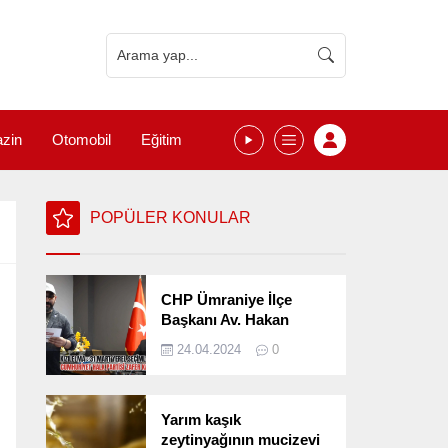
zin
Otomobil
Eğitim
POPÜLER KONULAR
CHP Ümraniye İlçe
Başkanı Av. Hakan
Kızılelma 31 Mart Yerel
24.04.2024
0
Seçimlerini
Değerlendirdi
Yarım kaşık
zeytinyağının mucizevi