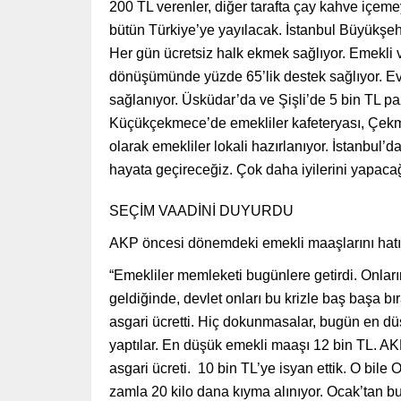
200 TL verenler, diğer tarafta çay kahve içeme
bütün Türkiye’ye yayılacak. İstanbul Büyükşehi
Her gün ücretsiz halk ekmek sağlıyor. Emekli 
dönüşümünde yüzde 65’lik destek sağlıyor. Ev
sağlanıyor. Üsküdar’da ve Şişli’de 5 bin TL paz
Küçükçekmece’de emekliler kafeteryası, Çekme
olarak emekliler lokali hazırlanıyor. İstanbul’d
hayata geçireceğiz. Çok daha iyilerini yapacağ
SEÇİM VAADİNİ DUYURDU
AKP öncesi dönemdeki emekli maaşlarını hatırl
“Emekliler memleketi bugünlere getirdi. Onları
geldiğinde, devlet onları bu krizle baş başa bı
asgari ücretti. Hiç dokunmasalar, bugün en d
yaptılar. En düşük emekli maaşı 12 bin TL. A
asgari ücreti. 10 bin TL’ye isyan ettik. O bil
zamla 20 kilo dana kıyma alınıyor. Ocak’tan b