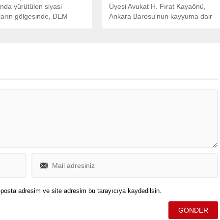
da yürütülen siyasi
Üyesi Avukat H. Fırat Kayaönü,
ların gölgesinde, DEM
Ankara Barosu'nun kayyuma dair
n resmi X hesabından
yaptığı açıklamaya ilişkin basın
bir paylaşım kısa sürede
açıklaması yaptı.
ladı ve ardından silindi.
posta adresim ve site adresim bu tarayıcıya kaydedilsin.