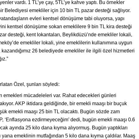
yenler vardı. 1 TL’ye çay, 5TL’ye kahve yaptı. Bu örnekler
r Belediyesi emekliler için 10 bin TL pazar desteği sağlıyor.
vatandaşların evleri kentsel dönüşüme tabi oluyorsa, yapı
ini kentsel dönüşüme sokan emeklilere 9 bin TL kira desteği
ar desteği, kent lokantaları, Beylikdüzü’nde emekliler lokali,
köy’de emekliler lokali, yine emeklilerin kullanımına uygun
a kazandığımız 26 belediyede emekliler ile ilgili özel hizmetleri
ız.”
atan Özel, şunları söyledi:
n emekleri mücadeleleri var. Rahat edecekleri günleri
rakıyor. AKP iktidara geldiğinde, bir emekli maaşı bir buçuk
üşük emekli maaşı 25 bin TL olacaktı. Bugün sözde zam
KP, ‘Enflasyona ezdirmeyeceğim’ dedi, bugün emekli maaşı 0.6
e Ocak ayında 25 kilo dana kıyma alıyormuş. Bugün yaptıkları
u yana emeklinin mutfağından 5 kilo dana kıyma çaldılar. Maaş