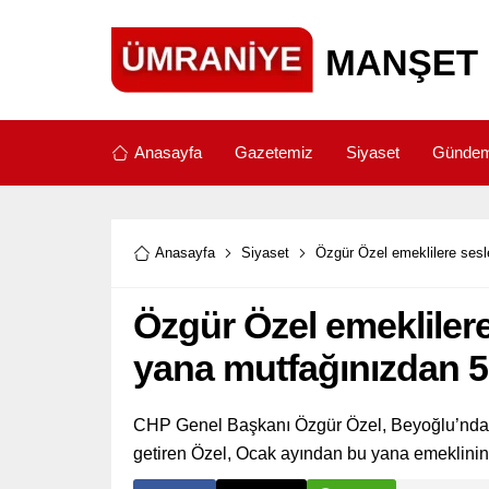
Anasayfa
Gazetemiz
Siyaset
Günde
Anasayfa
Siyaset
Özgür Özel emeklilere sesl
Özgür Özel emekliler
yana mutfağınızdan 5 
CHP Genel Başkanı Özgür Özel, Beyoğlu’ndaki 
getiren Özel, Ocak ayından bu yana emeklinin 