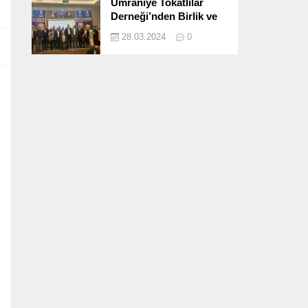
Ümraniye Tokatlılar
Derneği’nden Birlik ve
Beraberlik Dolu İftar
28.03.2024
0
Programı