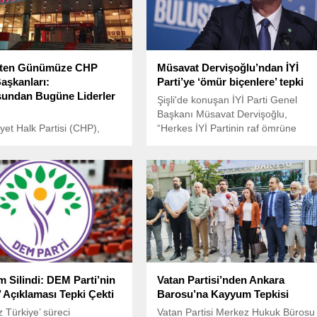
ten Günümüze CHP
Müsavat Dervişoğlu’ndan İYİ
aşkanları:
Parti’ye ‘ömür biçenlere’ tepki
undan Bugüne Liderler
Şişli'de konuşan İYİ Parti Genel
Başkanı Müsavat Dervişoğlu,
et Halk Partisi (CHP),
“Herkes İYİ Partinin raf ömrüne
Cumhuriyeti’nin kurucu
vaat biçiyor. Televizyonlara
larak siyasi tarih boyunca
çıkıyorlar, konuşuyorlar. 'İYİ Parti
önemli ismin liderliğinde
şöyle, böyle olacak.' diyorlar. Bütün
u.
bu arkadaşlarımız el birliği, işbirliği
ve gönül birliği yaparlarsa, bize raf
ömrü biçenler bir daha
televizyonlara çıkamayacaklar”
dedi.
m Silindi: DEM Parti’nin
Vatan Partisi’nden Ankara
’ Açıklaması Tepki Çekti
Barosu’na Kayyum Tepkisi
z Türkiye’ süreci
Vatan Partisi Merkez Hukuk Bürosu