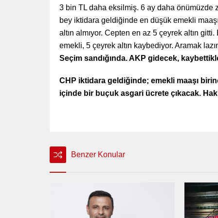
3 bin TL daha eksilmiş. 6 ay daha önümüzde za
bey iktidara geldiğinde en düşük emekli maaşıy
altın almıyor. Cepten en az 5 çeyrek altın gitti
emekli, 5 çeyrek altın kaybediyor. Aramak lazı
Seçim sandığında. AKP gidecek, kaybettikle
CHP iktidara geldiğinde; emekli maaşı birinci
içinde bir buçuk asgari ücrete çıkacak. Hakk
Benzer Konular