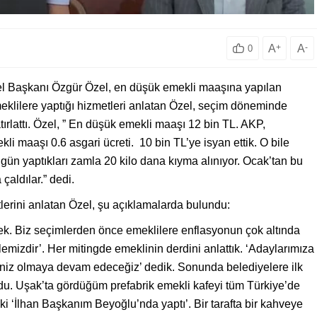
A
+
A
-
0
l Başkanı Özgür Özel, en düşük emekli maaşına yapılan
eklilere yaptığı hizmetleri anlatan Özel, seçim döneminde
tırlattı. Özel, ” En düşük emekli maaşı 12 bin TL. AKP,
 maaşı 0.6 asgari ücreti. 10 bin TL’ye isyan ettik. O bile
ün yaptıkları zamla 20 kilo dana kıyma alınıyor. Ocak’tan bu
aldılar.” dedi.
lerini anlatan Özel, şu açıklamalarda bulundu:
ek. Biz seçimlerden önce emeklilere enflasyonun çok altında
mizdir’. Her mitingde emeklinin derdini anlattık. ‘Adaylarımıza
Sesiniz olmaya devam edeceğiz’ dedik. Sonunda belediyelere ilk
ldu. Uşak’ta gördüğüm prefabrik emekli kafeyi tüm Türkiye’de
i ‘İlhan Başkanım Beyoğlu’nda yaptı’. Bir tarafta bir kahveye