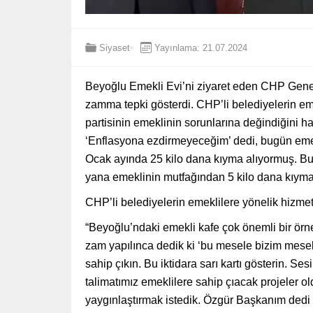
Siyaset
Yayınlama: 21.07.2024
Beyoğlu Emekli Evi’ni ziyaret eden CHP Gene
zamma tepki gösterdi. CHP’li belediyelerin em
partisinin emeklinin sorunlarına değindiğini ha
‘Enflasyona ezdirmeyeceğim’ dedi, bugün emekli
Ocak ayında 25 kilo dana kıyma alıyormuş. Bug
yana emeklinin mutfağından 5 kilo dana kıyma ç
CHP’li belediyelerin emeklilere yönelik hizmet
“Beyoğlu’ndaki emekli kafe çok önemli bir örn
zam yapılınca dedik ki ‘bu mesele bizim mesele
sahip çıkın. Bu iktidara sarı kartı gösterin. 
talimatımız emeklilere sahip çıacak projeler o
yaygınlaştırmak istedik. Özgür Başkanım dedi k