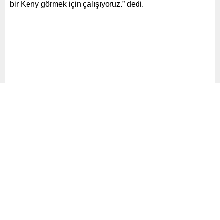
bir Keny görmek için çalışıyoruz.” dedi.
Kaynak:
Haber Merkezi
Benzer Konular