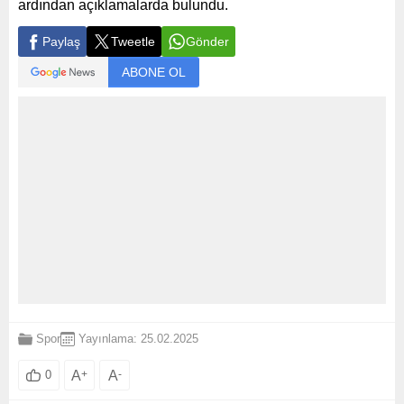
ardından açıklamalarda bulundu.
Paylaş
Tweetle
Gönder
ABONE OL
Spor
Yayınlama: 25.02.2025
A
+
A
-
0