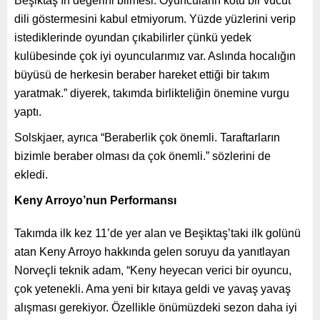
Beşiktaş’ın değerini bilmesi. Oyuncuların kötü bir vücut
dili göstermesini kabul etmiyorum. Yüzde yüzlerini verip
istediklerinde oyundan çıkabilirler çünkü yedek
kulübesinde çok iyi oyuncularımız var. Aslında hocalığın
büyüsü de herkesin beraber hareket ettiği bir takım
yaratmak.” diyerek, takımda birlikteliğin önemine vurgu
yaptı.
Solskjaer, ayrıca “Beraberlik çok önemli. Taraftarların
bizimle beraber olması da çok önemli.” sözlerini de
ekledi.
Keny Arroyo’nun Performansı
Takımda ilk kez 11’de yer alan ve Beşiktaş’taki ilk golünü
atan Keny Arroyo hakkında gelen soruyu da yanıtlayan
Norveçli teknik adam, “Keny heyecan verici bir oyuncu,
çok yetenekli. Ama yeni bir kıtaya geldi ve yavaş yavaş
alışması gerekiyor. Özellikle önümüzdeki sezon daha iyi