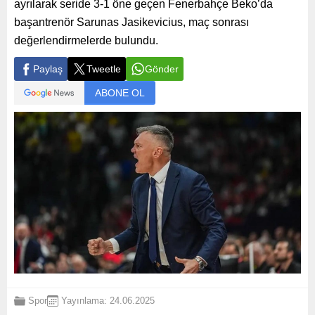
ayrılarak seride 3-1 öne geçen Fenerbahçe Beko’da
başantrenör Sarunas Jasikevicius, maç sonrası
değerlendirmelerde bulundu.
Paylaş
Tweetle
Gönder
ABONE OL
Spor
Yayınlama: 24.06.2025