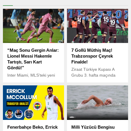
“Maç Sonu Gergin Anlar:
7 Gollü Müthiş Maç!
Lionel Messi Hakemle
Trabzonspor Çeyrek
Tartıştı, Sarı Kart
Finalde!
Gördü!”
Ziraat Türkiye Kupası A
Inter Miami, MLS’teki yeni
Grubu 3. hafta maçında
sezonun ilk maçında New
Trabzonspor, evinde Çaykur
York City ile 2-2 berabere
Rizespor’u 5-2 mağlup
kaldı. Maçın 23.
ederek çeyrek finale
dakikasında Tomas Aviles’in
yükseldi.
gördüğü kırmızı kartla 10
kişi kalan Inter Miami, zorlu
mücadeleyi 2-2’lik eşitlikle
tamamladı.
Fenerbahçe Beko, Errick
Milli Yüzücü Bengisu