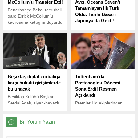
McCollum’u Transfer Etti!
Avcı, Oceans Seven’ı
Tamamlayan İlk Türk
Fenerbahçe Beko, tecrübeli
Oldu: Tarihi Başarı
gard Errick McCollum’u
Japonya’da Geldi!
kadrosuna kattığını duyurdu
Ultra maraton yüzücüsü
Bengisu Avcı, Japonya’daki
zorlu Tsugaru Kanalı’nı
geçerek dünyada 7 açık su
kanalından oluşan Oceans
Seven parkurunu
tamamlayan ilk Türk sporcu
olarak tarihe geçti.
Beşiktaş dijital zorbalığa
Tottenham’da
karşı hukuki girişimlerde
Postecoglou Dönemi
bulunacak
Sona Erdi! Resmen
Açıklandı
Beşiktaş Kulübü Başkanı
Serdal Adalı, siyah-beyazlı
Premier Lig ekiplerinden
futbolculara son günlerde
Tottenham Hotspur, teknik
sosyal medyadan yapılan
direktör Ange Postecoglou
hakaretlerle ilgili hukuki
ile yollarını ayırdığını
Bir Yorum Yazın
girişimlerde bulunacaklarını
resmen açıkladı.
söyledi.