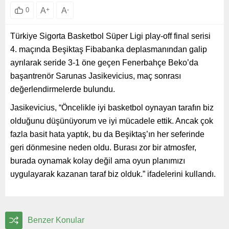
A
+
A
-
0
Türkiye Sigorta Basketbol Süper Ligi play-off final serisi
4. maçında Beşiktaş Fibabanka deplasmanından galip
ayrılarak seride 3-1 öne geçen Fenerbahçe Beko’da
başantrenör Sarunas Jasikevicius, maç sonrası
değerlendirmelerde bulundu.
Jasikevicius, “Öncelikle iyi basketbol oynayan tarafın biz
olduğunu düşünüyorum ve iyi mücadele ettik. Ancak çok
fazla basit hata yaptık, bu da Beşiktaş’ın her seferinde
geri dönmesine neden oldu. Burası zor bir atmosfer,
burada oynamak kolay değil ama oyun planımızı
uygulayarak kazanan taraf biz olduk.” ifadelerini kullandı.
Benzer Konular