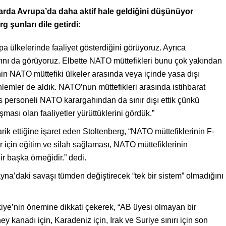
llarda Avrupa’da daha aktif hale geldiğini düşünüyor
şunları dile getirdi:
upa ülkelerinde faaliyet gösterdiğini görüyoruz. Ayrıca
larını da görüyoruz. Elbette NATO müttefikleri bunu çok yakından
inin NATO müttefiki ülkeler arasında veya içinde yasa dışı
önlemler de aldık. NATO’nun müttefikleri arasında istihbarat
 personeli NATO karargahından da sınır dışı ettik çünkü
şması olan faaliyetler yürüttüklerini gördük.”
rik ettiğine işaret eden Stoltenberg, “NATO müttefiklerinin F-
r için eğitim ve silah sağlaması, NATO müttefiklerinin
r başka örneğidir.” dedi.
yna’daki savaşı tümden değiştirecek “tek bir sistem” olmadığını
ye’nin önemine dikkati çekerek, “AB üyesi olmayan bir
 kanadı için, Karadeniz için, Irak ve Suriye sınırı için son