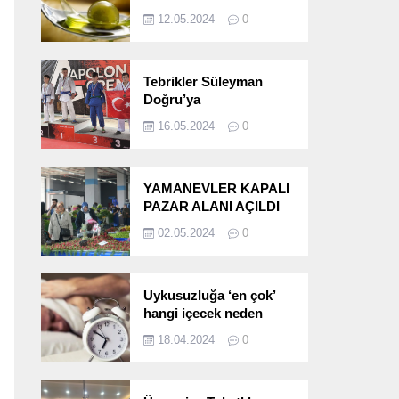
etkileri!
12.05.2024
0
Tebrikler Süleyman
Doğru’ya
16.05.2024
0
YAMANEVLER KAPALI
PAZAR ALANI AÇILDI
02.05.2024
0
Uykusuzluğa ‘en çok’
hangi içecek neden
oluyor?
18.04.2024
0