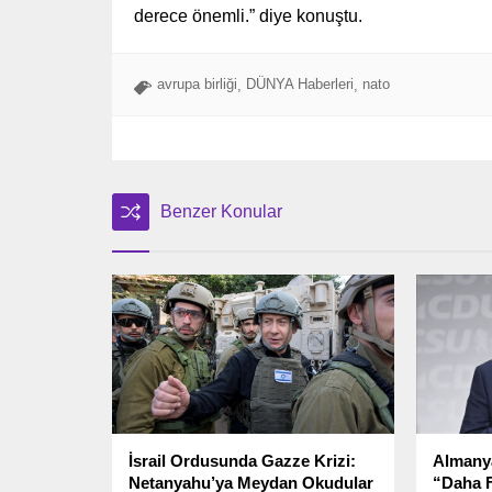
derece önemli.” diye konuştu.
avrupa birliği
DÜNYA Haberleri
nato
,
,
Benzer Konular
İsrail Ordusunda Gazze Krizi:
Almanya
Netanyahu’ya Meydan Okudular
“Daha F