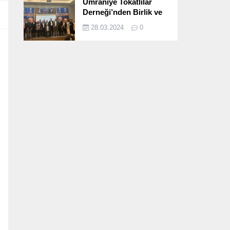
Ümraniye Tokatlılar
Derneği’nden Birlik ve
Beraberlik Dolu İftar
28.03.2024
0
Programı