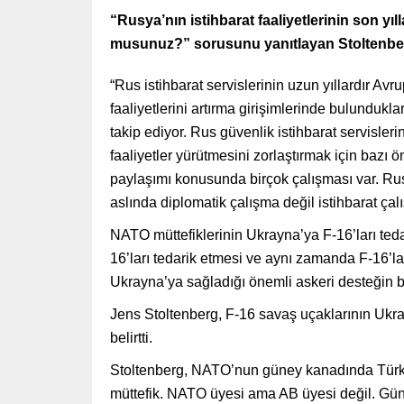
“Rusya’nın istihbarat faaliyetlerinin son yı
musunuz?” sorusunu yanıtlayan Stoltenberg 
“Rus istihbarat servislerinin uzun yıllardır Avr
faaliyetlerini artırma girişimlerinde bulunduk
takip ediyor. Rus güvenlik istihbarat servisler
faaliyetler yürütmesini zorlaştırmak için bazı 
paylaşımı konusunda birçok çalışması var. Rus
aslında diplomatik çalışma değil istihbarat çalı
NATO müttefiklerinin Ukrayna’ya F-16’ları teda
16’ları tedarik etmesi ve aynı zamanda F-16’la
Ukrayna’ya sağladığı önemli askeri desteğin bi
Jens Stoltenberg, F-16 savaş uçaklarının Ukra
belirtti.
Stoltenberg, NATO’nun güney kanadında Türki
müttefik. NATO üyesi ama AB üyesi değil. Güney