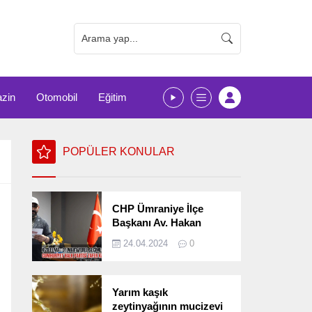
zin
Otomobil
Eğitim
POPÜLER KONULAR
CHP Ümraniye İlçe
Başkanı Av. Hakan
Kızılelma 31 Mart Yerel
24.04.2024
0
Seçimlerini
Değerlendirdi
Yarım kaşık
zeytinyağının mucizevi