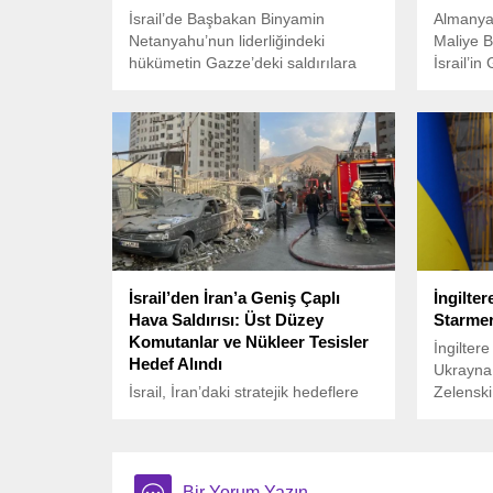
İsrail’de Başbakan Binyamin
Almanya
Netanyahu’nun liderliğindeki
Maliye B
hükümetin Gazze’deki saldırılara
İsrail’in
katılmayı reddeden yedek subayları
operasyo
ordudan uzaklaştırdığı bildirildi.
engellen
yönetimi
yapılmas
Klingbeil
İsrail’e
sert eleş
değerlend
İsrail’den İran’a Geniş Çaplı
İngilte
Hava Saldırısı: Üst Düzey
Starmer
Komutanlar ve Nükleer Tesisler
İngilter
Hedef Alındı
Ukrayna 
İsrail, İran’daki stratejik hedeflere
Zelenski 
yönelik geniş çaplı bir hava saldırısı
görüşmes
başlattı. İsrail Savunma Kuvvetleri
Başkanı
(IDF), operasyonun “önleyici”
Zelenski’
nitelikte olduğunu duyurdu.
nitelend
Bir Yorum Yazın