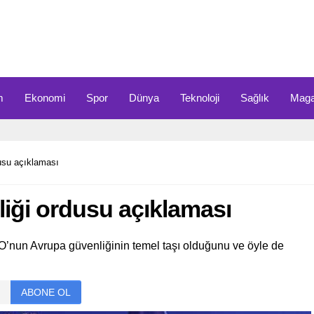
m
Ekonomi
Spor
Dünya
Teknoloji
Sağlık
Maga
usu açıklaması
iği ordusu açıklaması
’nun Avrupa güvenliğinin temel taşı olduğunu ve öyle de
ABONE OL