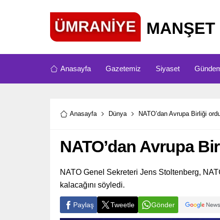
Anasayfa
Gazetemiz
Siyaset
Günde
Anasayfa
Dünya
NATO’dan Avrupa Birliği ord
NATO’dan Avrupa Birl
NATO Genel Sekreteri Jens Stoltenberg, NATO
kalacağını söyledi.
Paylaş
Tweetle
Gönder