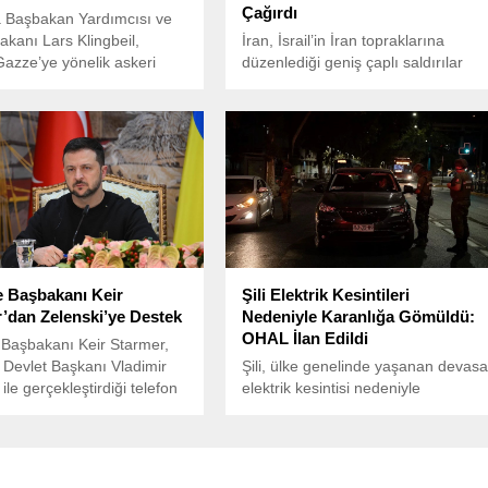
Çağırdı
 Başbakan Yardımcısı ve
akanı Lars Klingbeil,
İran, İsrail’in İran topraklarına
 Gazze’ye yönelik askeri
düzenlediği geniş çaplı saldırılar
nları ve insani yardımların
sonrasında Birleşmiş Milletler
mesi nedeniyle Tel Aviv
Güvenlik Konseyini (BMGK)
ne daha fazla siyasi baskı
olağanüstü toplantıya çağırdı.
ı gerektiğini söyledi.
’in bu çıkışı, Almanya’nın
 yönelik son dönemdeki en
tirilerinden biri olarak
iriliyor.
re Başbakanı Keir
Şili Elektrik Kesintileri
’dan Zelenski’ye Destek
Nedeniyle Karanlığa Gömüldü:
OHAL İlan Edildi
e Başbakanı Keir Starmer,
Devlet Başkanı Vladimir
Şili, ülke genelinde yaşanan devas
ile gerçekleştirdiği telefon
elektrik kesintisi nedeniyle
inin ardından, ABD eski
karanlığa gömüldü. Elektrik
 Donald Trump’ın
kesintisi, 8 milyondan fazla kişiyi
yi diktatör olarak
etkileyerek hayatı durma noktasına
irmesine tepki gösterdi.
getirdi.