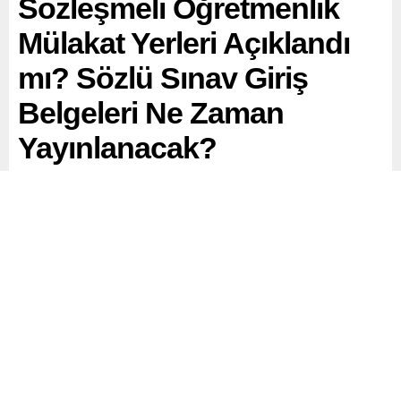
Sözleşmeli Öğretmenlik
Mülakat Yerleri Açıklandı
mı? Sözlü Sınav Giriş
Belgeleri Ne Zaman
Yayınlanacak?
Sözleşmeli öğretmenlik başvurularını tamamlayan ve
başvurusu kabul edilen adaylar, gözlerini Milli Eğitim
Bakanlığı’ndan (MEB) gelecek sözlü sınav duyurularına
çevirdi.
Paylaş
Tweetle
Gönder
ABONE OL