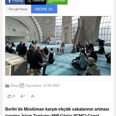
Paylaş
Tweetle
Gönder
ABONE OL
Dünya
Yayınlama: 12.06.2025
A
+
A
-
0
Berlin’de Müslüman karşıtı ırkçılık vakalarının artması
üzerine, İslam Toplumu Millî Görüş (IGMG) Genel