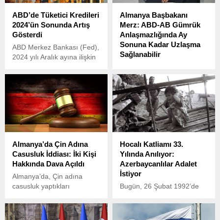
ABD’de Tüketici Kredileri
Almanya Başbakanı
2024’ün Sonunda Artış
Merz: ABD-AB Gümrük
Gösterdi
Anlaşmazlığında Ay
Sonuna Kadar Uzlaşma
ABD Merkez Bankası (Fed),
Sağlanabilir
2024 yılı Aralık ayına ilişkin
tüketici kredileri verilerini
Almanya Başbakanı
açıkladı.
Friedrich Merz, ABD ile
Avrupa Birliği arasındaki
gümrük anlaşmazlığında ay
sonuna kadar bir çözüme
ulaşılabileceğini belirterek
“ihtiyatlı iyimserlik” içinde
olduğunu söyledi. Merz,
Almanya’da Çin Adına
Hocalı Katliamı 33.
Federal Meclis’teki bütçe
Casusluk İddiası: İki Kişi
Yılında Anılıyor:
oturumunda yaptığı
Hakkında Dava Açıldı
Azerbaycanlılar Adalet
konuşmada savunma
İstiyor
harcamaları, düzensiz göç
Almanya’da, Çin adına
ve Ukrayna’ya destek
casusluk yaptıkları
Bugün, 26 Şubat 1992’de
konularına da değinirken,
gerekçesiyle biri Alman,
Ermeni güçleri tarafından
AfD Eş Genel Başkanı Alice
diğeri Çin vatandaşı iki kişi
gerçekleştirilen Hocalı
Weidel’den sert eleştiriler
hakkında dava açıldı.
Katliamı’nın 33. yıldönümü.