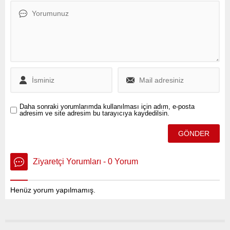
toplantısında konuşsun”
yönelik önemli değişiklikleri
çağrısının ardından
duyurdu.
oluşturulan DEM Parti İmralı
heyeti, 28 Aralık ve 22 Ocak
tarihlerinde Abdullah
Öcalan’la görüştü.
Daha sonraki yorumlarımda kullanılması için adım, e-posta
adresim ve site adresim bu tarayıcıya kaydedilsin.
Ziyaretçi Yorumları - 0 Yorum
Henüz yorum yapılmamış.