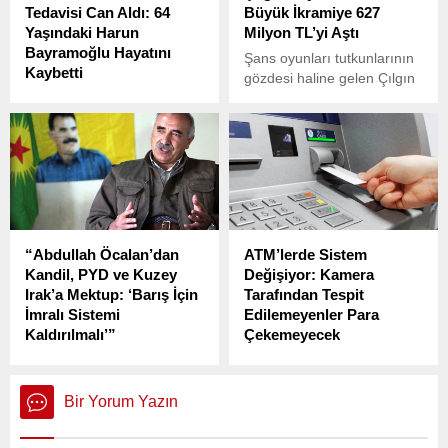
Tedavisi Can Aldı: 64
Büyük İkramiye 627
kadar yürüdü.
Yaşındaki Harun
Milyon TL’yi Aştı
Bayramoğlu Hayatını
Şans oyunları tutkunlarının
Kaybetti
gözdesi haline gelen Çılgın
İstanbul’un Ataşehir
Sayısal Loto’da büyük
ilçesinde korkunç bir olay
ikramiye, 627 milyon TL’yi
yaşandı. İçerenköy
aşarak Türkiye şans
Mahallesi’nde, 64 yaşındaki
oyunları tarihindeki en
Harun Bayramoğlu, evinde
yüksek tutara ulaştı.
aldığı ‘sarı serum’ tedavisi
sonrasında fenalaşarak
hastaneye kaldırıldı.
“Abdullah Öcalan’dan
ATM’lerde Sistem
Kandil, PYD ve Kuzey
Değişiyor: Kamera
Irak’a Mektup: ‘Barış İçin
Tarafından Tespit
İmralı Sistemi
Edilemeyenler Para
Kaldırılmalı’”
Çekemeyecek
MHP Genel Başkanı Devlet
Adalet Bakanlığı, 22 Ocak’ta
Bahçeli’nin 22 Ekim’de
açıklanan 4. Yargı Reformu
yaptığı “Teröristbaşının
Strateji Belgesi kapsamında
Bir Yorum Yazın
tecridi kaldırılırsa, gelsin
bankacılık işlemleri ve
TBMM DEM Parti grup
telefon aboneliklerine