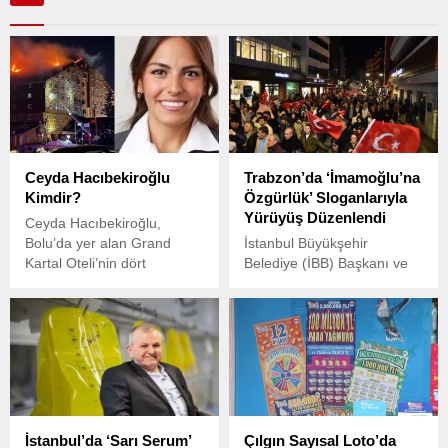
Ceyda Hacıbekiroğlu
Trabzon’da ‘İmamoğlu’na
Kimdir?
Özgürlük’ Sloganlarıyla
Yürüyüş Düzenlendi
Ceyda Hacıbekiroğlu,
Bolu’da yer alan Grand
İstanbul Büyükşehir
Kartal Oteli’nin dört
Belediye (İBB) Başkanı ve
ortağından biri olup, otelin
CHP’nin Cumhurbaşkanı
yönetiminde görev alıyordu.
adayı Ekrem İmamoğlu’nun
tutuklanmasına tepki
gösteren bir grup yurttaş,
Trabzon’da
Kahramanmaraş
Caddesi’nde toplandı ve
sloganlar ve şarkılar
İstanbul’da ‘Sarı Serum’
Çılgın Sayısal Loto’da
eşliğinde Meydan Parkı’na