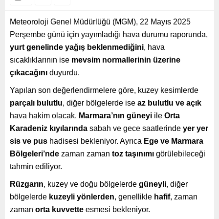
Meteoroloji Genel Müdürlüğü (MGM), 22 Mayıs 2025
Perşembe günü için yayımladığı hava durumu raporunda,
yurt genelinde yağış beklenmediğini
, hava
sıcaklıklarının ise
mevsim normallerinin üzerine
çıkacağını
duyurdu.
Yapılan son değerlendirmelere göre, kuzey kesimlerde
parçalı bulutlu
, diğer bölgelerde ise
az bulutlu ve açık
hava hakim olacak.
Marmara’nın güneyi
ile
Orta
Karadeniz kıyılarında
sabah ve gece saatlerinde
yer yer
sis ve pus
hadisesi bekleniyor. Ayrıca
Ege ve Marmara
Bölgeleri’nde
zaman zaman
toz taşınımı
görülebileceği
tahmin ediliyor.
Rüzgarın
, kuzey ve doğu bölgelerde
güneyli
, diğer
bölgelerde
kuzeyli yönlerden
, genellikle
hafif
, zaman
zaman
orta kuvvette
esmesi bekleniyor.