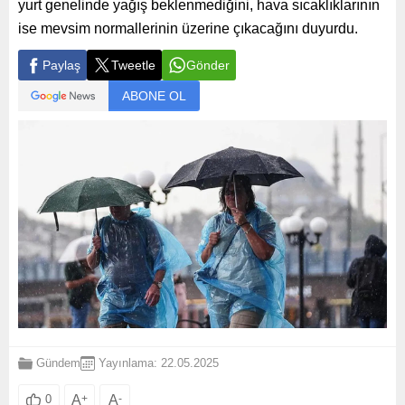
yurt genelinde yağış beklenmediğini, hava sıcaklıklarının
ise mevsim normallerinin üzerine çıkacağını duyurdu.
Paylaş
Tweetle
Gönder
ABONE OL
Gündem
Yayınlama: 22.05.2025
A
+
A
-
0