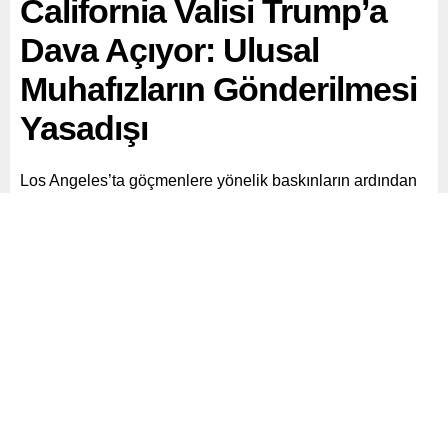
California Valisi Trump’a
Dava Açıyor: Ulusal
Muhafızların Gönderilmesi
Yasadışı
Los Angeles’ta göçmenlere yönelik baskınların ardından
başlayan protestolar, California Valisi Gavin Newsom ile
Başkan Donald Trump arasında yeni bir krize dönüştü.
Paylaş
Tweetle
Gönder
ABONE OL