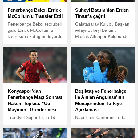
Fenerbahçe Beko, Errick
Süheyl Batum’dan Erden
McCollum’u Transfer Etti!
Timur’a çağrı!
Fenerbahçe Beko, tecrübeli
Galatasaray Kulübü Başkan
gard Errick McCollum’u
Adayı Süheyl Batum,
kadrosuna kattığını duyurdu
Maslak Atlı Spor Kulübünde
basın mensuplarıyla bir
araya gelerek
açıklamalarda bulundu.
Konyaspor’dan
Beşiktaş ve Fenerbahçe
Fenerbahçe Maçı Sonrası
ile Anılan Anguissa’nın
Hakem Tepkisi: “Üç
Menajerinden Türkiye
Maymun” Göndermesi
Açıklaması
Trendyol Süper Lig’in 19.
Napoli’nin Kamerunlu orta
haftasında Konyaspor ile
saha oyuncusu Frank
Fenerbahçe karşı karşıya
Zambo Anguissa, Beşiktaş
geldi.
ve Fenerbahçe’nin transfer