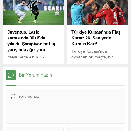
gündeminde yer alırken
menajeri Maxime Nana,
oyuncunun geleceğine dair
önemli açıklamalarda
bulundu.
Juventus, Lazio
Türkiye Kupası’nda Flaş
karşısında 90+6’da
Karar: 26. Saniyede
yıkıldı! Şampiyonlar Ligi
Kırmızı Kart!
yarışında ağır yara
Türkiye Kupası’nda
İtalya Serie A’nın 36.
oynanan bir maçta, bir
haftasında Lazio ile
futbolcu sahada sadece 26.
Juventus, Roma Olimpiyat
saniye kalabilerek kırmızı
Stadyumu’nda karşı karşıya
kart gördü! Maçın başında
Bir Yorum Yazın
geldi. Mücadele 1-1’lik
yaşanan bu olay, izleyenleri
beraberlikle sona erdi.
şoke etti.