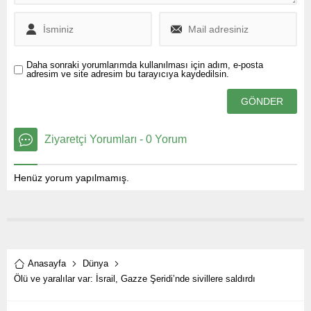
Daha sonraki yorumlarımda kullanılması için adım, e-posta
adresim ve site adresim bu tarayıcıya kaydedilsin.
Ziyaretçi Yorumları - 0 Yorum
Henüz yorum yapılmamış.
Anasayfa
Dünya
Ölü ve yaralılar var: İsrail, Gazze Şeridi’nde sivillere saldırdı