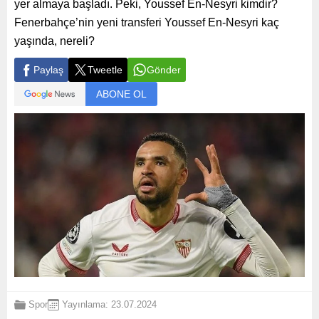
yer almaya başladı. Peki, Youssef En-Nesyri kimdir?
Fenerbahçe’nin yeni transferi Youssef En-Nesyri kaç
yaşında, nereli?
Paylaş
Tweetle
Gönder
ABONE OL
Spor
Yayınlama: 23.07.2024