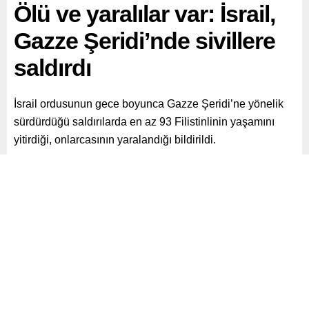
Ölü ve yaralılar var: İsrail,
Gazze Şeridi’nde sivillere
saldırdı
İsrail ordusunun gece boyunca Gazze Şeridi’ne yönelik
sürdürdüğü saldırılarda en az 93 Filistinlinin yaşamını
yitirdiği, onlarcasının yaralandığı bildirildi.
Paylaş
Tweetle
Gönder
ABONE OL