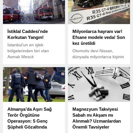
Türkiye genelinde
için başvurular başladı.
protestolar devam ederken,
ekonomik kriz de
derinleşiyor.
İstiklal Caddesi’nde
Milyonlarca hayranı var!
Korkutan Yangın!
Efsane modele veda! Son
kez üretildi
İstanbul’un en işlek
bölgelerinden biri olan
Otomotiv devi Nissan,
Asmalı Mescit
dünyada milyonlarca kişinin
Mahallesi’nde, İstiklal
hayalini süsleyen R35 GT-
Caddesi’ndeki 5 katlı bir
R’a veda ediyor.
binanın giriş katında yangın
çıktı.
Almanya’da Aşırı Sağ
Magnezyum Takviyesi
Terör Örgütüne
Sabah mı Akşam mı
Operasyon: 5 Genç
Alınmalı? Uzmanlardan
Şüpheli Gözaltında
Önemli Tavsiyeler