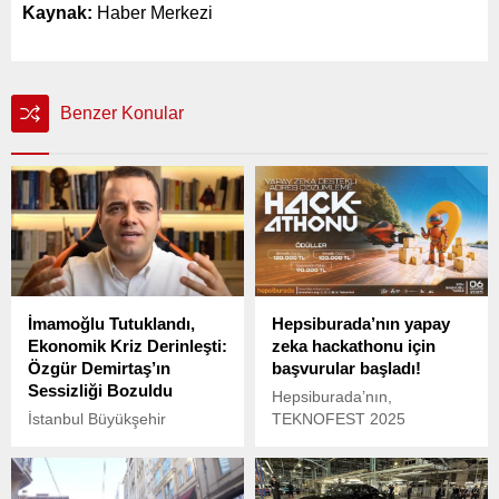
Kaynak:
Haber Merkezi
Benzer Konular
İmamoğlu Tutuklandı,
Hepsiburada’nın yapay
Ekonomik Kriz Derinleşti:
zeka hackathonu için
Özgür Demirtaş’ın
başvurular başladı!
Sessizliği Bozuldu
Hepsiburada’nın,
İstanbul Büyükşehir
TEKNOFEST 2025
Belediye Başkanı Ekrem
kapsamında düzenleyeceği
İmamoğlu’nun
“Yapay Zeka Destekli Adres
tutuklanmasının ardından
Çözümleme Hackathonu”