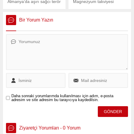
Almanya’da aşırı sağcı terör
Magnezyum takviyesi
örgütüne yönelik
kullanırken en çok merak
düzenlenen operasyonda,
edilen sorulardan biri, bu
14-18 yaşları arasında
mineralin sabah mı yoksa
Bir Yorum Yazın
değişen 5 Alman uyruklu
akşam mı alınması
genç şüpheli gözaltına
gerektiğidir. Uzmanlar,
alındı.
sadece dozajın değil,
takviyenin alındığı zamanın
da etkin fayda sağlamak için
kritik olduğunu belirtiyor.
Daha sonraki yorumlarımda kullanılması için adım, e-posta
adresim ve site adresim bu tarayıcıya kaydedilsin.
Ziyaretçi Yorumları - 0 Yorum