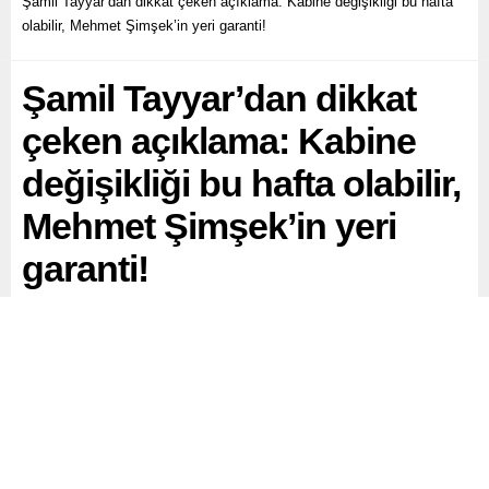
Şamil Tayyar’dan dikkat çeken açıklama: Kabine değişikliği bu hafta
olabilir, Mehmet Şimşek’in yeri garanti!
Şamil Tayyar’dan dikkat
çeken açıklama: Kabine
değişikliği bu hafta olabilir,
Mehmet Şimşek’in yeri
garanti!
Kabine değişikliği iddiaları, bayram öncesi ortaya
atılmasının ardından gündemdeki sıcaklığını koruyor.
Paylaş
Tweetle
Gönder
ABONE OL