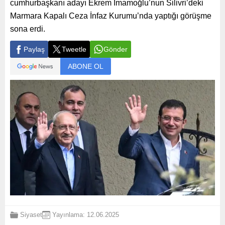
cumhurbaşkanı adayı Ekrem İmamoğlu’nun Silivri’deki
Marmara Kapalı Ceza İnfaz Kurumu’nda yaptığı görüşme
sona erdi.
Paylaş
Tweetle
Gönder
ABONE OL
Siyaset
Yayınlama: 12.06.2025