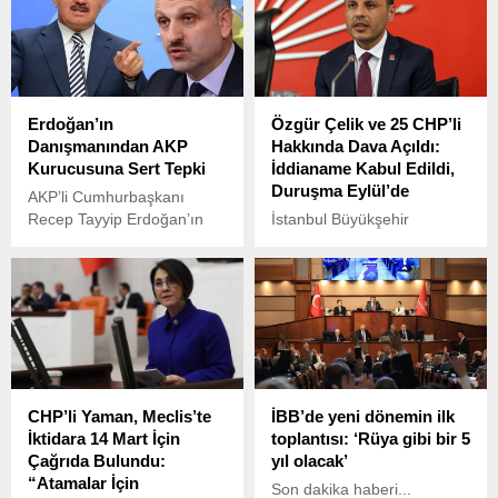
Erdoğan’ın
Özgür Çelik ve 25 CHP’li
Danışmanından AKP
Hakkında Dava Açıldı:
Kurucusuna Sert Tepki
İddianame Kabul Edildi,
Duruşma Eylül’de
AKP’li Cumhurbaşkanı
Recep Tayyip Erdoğan’ın
İstanbul Büyükşehir
başdanışmanı Oktay Saral,
Belediye Başkanı Ekrem
X hesabından yaptığı
İmamoğlu hakkında
paylaşımda, AKP kurucu
yürütülen soruşturmalarla
isimlerinden Hüseyin Çelik’e
bağlantılı olarak, 31 Ocak
sert sözlerle yüklendi.
2025’te İstanbul Adalet
Sarayı önünde yaşanan
olaylara ilişkin hazırlanan
iddianame, 18. Asliye Ceza
CHP’li Yaman, Meclis’te
İBB’de yeni dönemin ilk
Mahkemesi tarafından
İktidara 14 Mart İçin
toplantısı: ‘Rüya gibi bir 5
kabul edildi.
Çağrıda Bulundu:
yıl olacak’
“Atamalar İçin
Son dakika haberi...