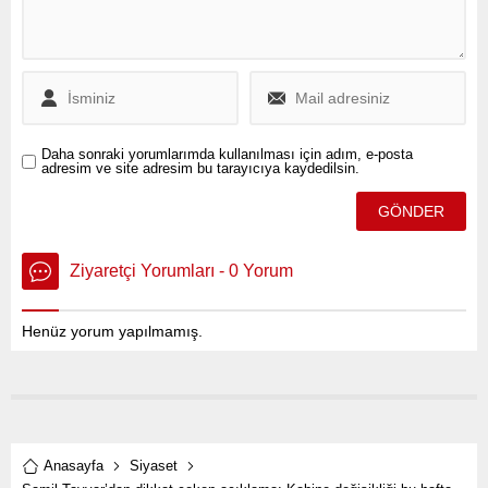
göre, muhalefetin çokça
eleştirdiği ‘Partili
Cumhurbaşkanı’ tartışılabilir
diye yazdı.
Daha sonraki yorumlarımda kullanılması için adım, e-posta
adresim ve site adresim bu tarayıcıya kaydedilsin.
Ziyaretçi Yorumları - 0 Yorum
Henüz yorum yapılmamış.
Anasayfa
Siyaset