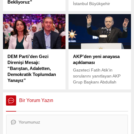
Bekliyoruz”
İstanbul Büyükşehir
CHP’li Aylin Yaman, 14 Mart
Belediye (İBB) Başkanı
Tıp Bayramı nedeniyle
Ekrem İmamoğlu, İBB
TBMM Genel Kurulu’nda
meclisi yeni dönem ilk
önemli açıklamalarda
toplantısında konuştu. Öte
bulundu.
yandan 1. başkanvekilliği
seçimini CHP'nin adayı Nuri
Aslan'ın 184 oyla
kazandığını açıklandı.
DEM Parti’den Gezi
AKP’den yeni anayasa
Direnişi Mesajı:
açıklaması
“Barıştan, Adaletten,
Gazeteci Fatih Atik'in
Demokratik Toplumdan
sorularını yanıtlayan AKP
Yanayız”
Grup Başkanı Abdullah
Gezi Direnişi’nin 12. yıl
Güler, tartışmalı 'yeni
dönümünde Halkların Eşitlik
anayasa'ya ilişkin ilk 4
ve Demokrasi Partisi (DEM
madde üzerinde değişiklik
Bir Yorum Yazın
Parti) yönetimi, direnişe dair
yapılmayacağını söyledi.
mesajlar yayınladı.
Gazeteci Atik, programa
ilişkin yaptığı sosyal medya
paylaşımında ise AK
Parti’den gelen duyumlara