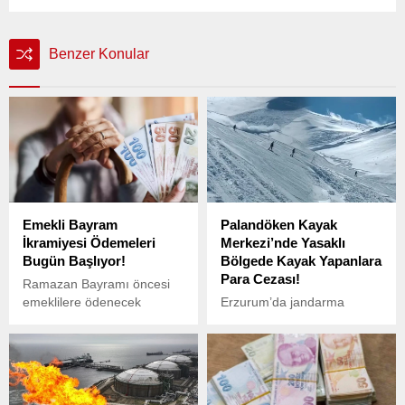
Benzer Konular
Emekli Bayram
Palandöken Kayak
İkramiyesi Ödemeleri
Merkezi’nde Yasaklı
Bugün Başlıyor!
Bölgede Kayak Yapanlara
Para Cezası!
Ramazan Bayramı öncesi
emeklilere ödenecek
Erzurum’da jandarma
bayram ikramiyesi
ekipleri, Palandöken Kayak
ödemelerinin tarihi netleşti.
Merkezi’nde yasaklı
Sosyal Güvenlik Kurumu
bölgede kayak yapan 14
(SGK), ödemelerin bugün
kişiye idari para cezası
itibarıyla başladığını
uyguladı.