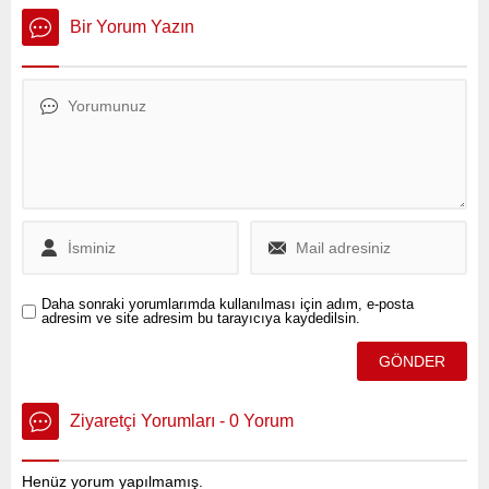
artışından daha fazla zam
Demiryolu Projesi
yapmayı düşündüklerini
Kapsamında Gümrük
Bir Yorum Yazın
ortaya koydu.
Transit İşlemlerinin
Kolaylaştırılmasına Yönelik
Ön Veri Değişimine İlişkin
Anlaşma'nın onaylanması
kararı Resmi Gazete'de
yayımlandı.
Daha sonraki yorumlarımda kullanılması için adım, e-posta
adresim ve site adresim bu tarayıcıya kaydedilsin.
Ziyaretçi Yorumları - 0 Yorum
Henüz yorum yapılmamış.