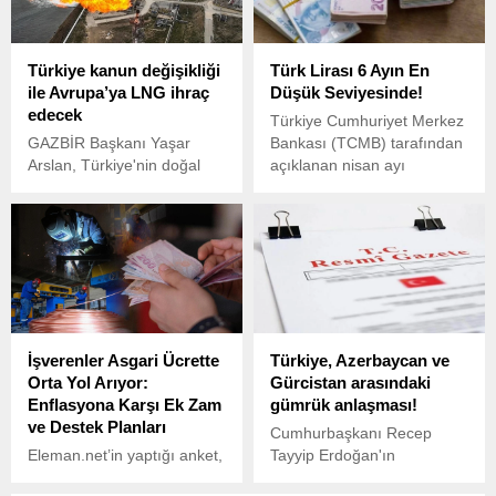
duyurdu.
Türkiye kanun değişikliği
Türk Lirası 6 Ayın En
ile Avrupa’ya LNG ihraç
Düşük Seviyesinde!
edecek
Türkiye Cumhuriyet Merkez
GAZBİR Başkanı Yaşar
Bankası (TCMB) tarafından
Arslan, Türkiye'nin doğal
açıklanan nisan ayı
gazda arz-talep köprüsünün
verilerine göre, TÜFE bazlı
tam merkezinde yer aldığını
Reel Efektif Döviz Kuru
belirterek, Kanun değişikliği
(REK) endeksi 1,55 puanlık
ile Türkiye'nin ithal ettiği
düşüşle 72,12 seviyesine
doğal gazı veya keşifler
gerileyerek son 6 ayın en
sonucu üretilen yerli gazı
düşük seviyesini gördü.
sıvılaştırarak ülkelere ihraç
etmesi hedefleniyor dedi.
İşverenler Asgari Ücrette
Türkiye, Azerbaycan ve
Orta Yol Arıyor:
Gürcistan arasındaki
Enflasyona Karşı Ek Zam
gümrük anlaşması!
ve Destek Planları
Cumhurbaşkanı Recep
Eleman.net’in yaptığı anket,
Tayyip Erdoğan'ın
işverenlerin asgari ücret
imzasıyla, Bakü- Tiflis- Kars