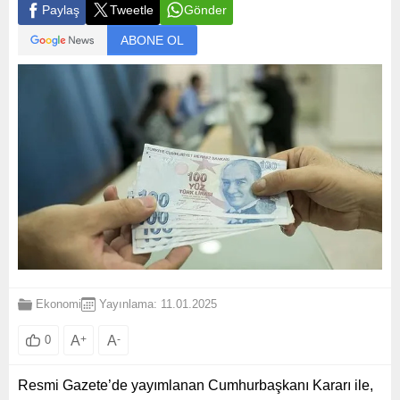
Paylaş
Tweetle
Gönder
ABONE OL
Ekonomi
Yayınlama: 11.01.2025
A
+
A
-
0
Resmi Gazete’de yayımlanan Cumhurbaşkanı Kararı ile,