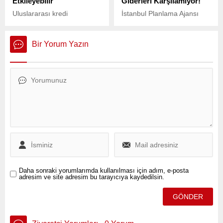
Etkileyebilir”
Giderleri Karşılamıyor!
Uluslararası kredi
İstanbul Planlama Ajansı
derecelendirme kuruluşu
(İPA) Başkanı Doç. Dr.
S&P Global, Türkiye’deki
Buğra Gökce, sosyal medya
son gelişmelerin ekonomi
üzerinden yaptığı
Bir Yorum Yazın
ve piyasalar üzerindeki olası
açıklamada, beyaz yakalı
etkilerini değerlendirdi.
çalışanların maaşlarının
hızla eridiğini ve yaşam
maliyetlerine karşı yetersiz
kaldığını gösteren verileri
paylaştı.
Daha sonraki yorumlarımda kullanılması için adım, e-posta
adresim ve site adresim bu tarayıcıya kaydedilsin.