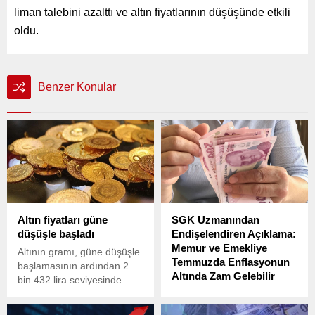
liman talebini azalttı ve altın fiyatlarının düşüşünde etkili
oldu.
Benzer Konular
Altın fiyatları güne
SGK Uzmanından
düşüşle başladı
Endişelendiren Açıklama:
Memur ve Emekliye
Altının gramı, güne düşüşle
Temmuzda Enflasyonun
başlamasının ardından 2
Altında Zam Gelebilir
bin 432 lira seviyesinde
işlem görüyor. İşte çeyrek
SGK Başuzmanı İsa
altın, Cumhuriyet altını ve
Karakaş, temmuz ayında