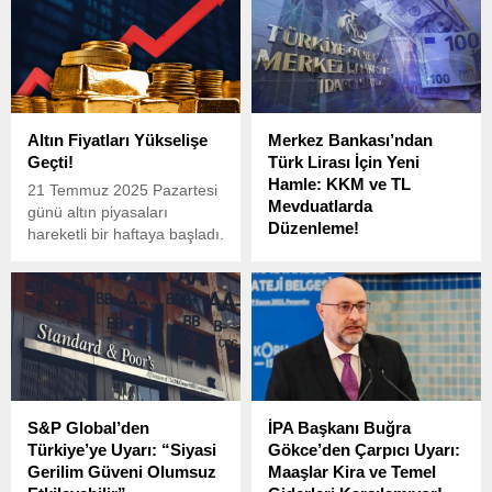
ons altın fiyatları...
memur ve memur
emeklilerine yapılacak
zamla ilgili dikkat çeken
açıklamalarda bulundu.
Altın Fiyatları Yükselişe
Merkez Bankası’ndan
Geçti!
Türk Lirası İçin Yeni
Hamle: KKM ve TL
21 Temmuz 2025 Pazartesi
Mevduatlarda
günü altın piyasaları
Düzenleme!
hareketli bir haftaya başladı.
Türkiye Cumhuriyet Merkez
Bankası (TCMB), 21
Haziran 2025 itibarıyla Türk
Lirası’na geçişi teşvik
edecek yeni adımlar attı.
S&P Global’den
İPA Başkanı Buğra
Türkiye’ye Uyarı: “Siyasi
Gökce’den Çarpıcı Uyarı:
Gerilim Güveni Olumsuz
Maaşlar Kira ve Temel