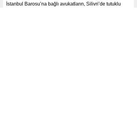
İstanbul Barosu’na bağlı avukatların, Silivri’de tutuklu
bulunan CHP’nin Cumhurbaşkanı adayı ve İBB Başkanı
Ekrem İmamoğlu’nun avukatı Mehmet Pehlivan’ın
tutuklanmasını protesto etmek amacıyla İstiklal
Caddesi’nde düzenlemek istedikleri yürüyüşe polis
engeliyle karşılaşması sonrası 27 yaşındaki M.G.
gözaltına alındı.
Paylaş
Tweetle
Gönder
ABONE OL