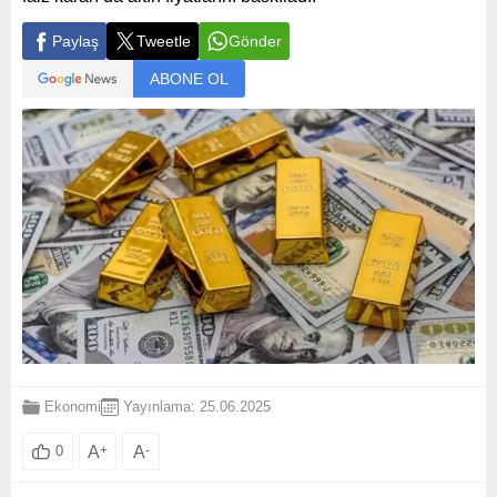
Paylaş
Tweetle
Gönder
ABONE OL
Ekonomi
Yayınlama: 25.06.2025
A
+
A
-
0