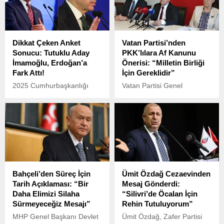
çeken bir dil sürçmesine
imza attı.
Dikkat Çeken Anket
Vatan Partisi’nden
Sonucu: Tutuklu Aday
PKK’lılara Af Kanunu
İmamoğlu, Erdoğan’a
Önerisi: “Milletin Birliği
Fark Attı!
İçin Gereklidir”
2025 Cumhurbaşkanlığı
Vatan Partisi Genel
seçimlerine geri sayım
Sekreteri Özgür Bursalı,
sürerken, kamuoyunun
feshedildiği açıklanan PKK
nabzını tutan anketlerden
mensuplarına yönelik
çarpıcı sonuçlar gelmeye
hazırladıkları af kanunu
devam ediyor.
önerisini Diyarbakır’da
yaptığı basın toplantısıyla
duyurdu.
Bahçeli’den Süreç İçin
Ümit Özdağ Cezaevinden
Tarih Açıklaması: “Bir
Mesaj Gönderdi:
Daha Elimizi Silaha
“Silivri’de Öcalan İçin
Sürmeyeceğiz Mesajı”
Rehin Tutuluyorum”
MHP Genel Başkanı Devlet
Ümit Özdağ, Zafer Partisi