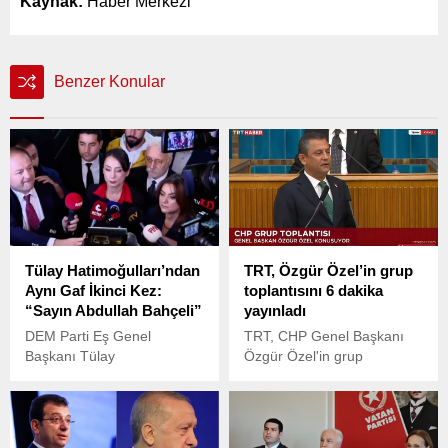
Kaynak:
Haber Merkezi
Benzer Konular
Tülay Hatimoğulları’ndan
TRT, Özgür Özel’in grup
Aynı Gaf İkinci Kez:
toplantısını 6 dakika
“Sayın Abdullah Bahçeli”
yayınladı
DEM Parti Eş Genel
TRT, CHP Genel Başkanı
Başkanı Tülay
Özgür Özel'in grup
Hatimoğulları, partisinin
toplantısındaki konuşmasını
grup toplantısı sonrasında
6 dakika boyunca canlı
basın mensuplarına yaptığı
olarak yayınladı.
açıklamada yine dikkat