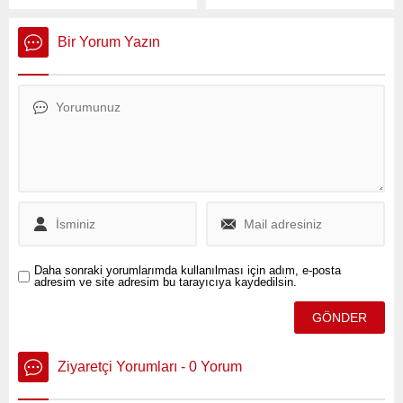
Bahçeli, Gülseven Medya
Genel Başkanı,
Yönetim Kurulu Başkanı
cezaevinden gönderdiği
Necat Gülseven ve Tv100
mesajda, Cumhurbaşkanı
Bir Yorum Yazın
Genel Yayın Yönetmeni
Recep Tayyip Erdoğan ve
Deniz Gürel’i kabul ederek
AKP hükümetinin Türkiye’ye
önemli açıklamalarda
verdiği zararları eleştirdi ve
bulundu.
cezaevinde geçirdiği zor
süreçle ilgili açıklamalar
yaptı.
Daha sonraki yorumlarımda kullanılması için adım, e-posta
adresim ve site adresim bu tarayıcıya kaydedilsin.
Ziyaretçi Yorumları - 0 Yorum