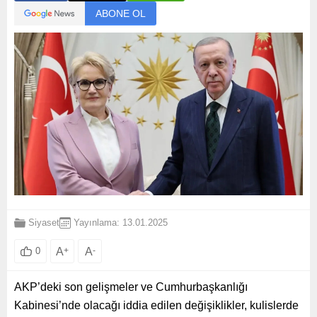
ABONE OL
Siyaset
Yayınlama: 13.01.2025
A
+
A
-
0
AKP’deki son gelişmeler ve Cumhurbaşkanlığı
Kabinesi’nde olacağı iddia edilen değişiklikler, kulislerde